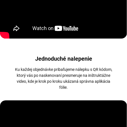
Jednoduché nalepenie
Ku každej objednávke pribaľujeme nálepku s QR kódom,
ktorý vás po naskenovaní presmeruje na inštruktážne
video, kde je krok po kroku ukázaná správna aplikácia
fólie.