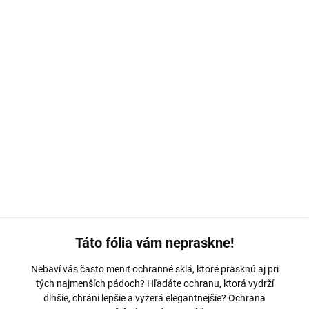
MÔŽEME DORUČIŤ DO:
ZVOĽTE VARIANT
MOŽNOSTI DORUČENIA
−
+
Pridať do košíka
Ochranná fólia Avafol pre
Asus ROG Phone 3 Strix Edition.
Výroba na mieru, jednoduché nalepenie, odoslanie do 24h.
DETAILNÉ INFORMÁCIE
OPÝTAŤ SA
Táto fólia vám nepraskne!
Nebaví vás často meniť ochranné sklá, ktoré prasknú aj pri
tých najmenších pádoch? Hľadáte ochranu, ktorá vydrží
dlhšie, chráni lepšie a vyzerá elegantnejšie? Ochrana