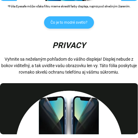
*Fólia Eyesafe môže vďaka filtru mierne skresliť farby displeja, najmä pod slnečným žiarením.
Čo je to modré svetlo?
PRIVACY
Vyhnite sa neželaným pohľadom do vášho displeja! Displej nebude z
bokov viditeľný, a tak uvidíte vašu obrazovku len vy. Táto fólia poskytuje
rovnako skvelú ochranu telefónu aj vášmu súkromiu.