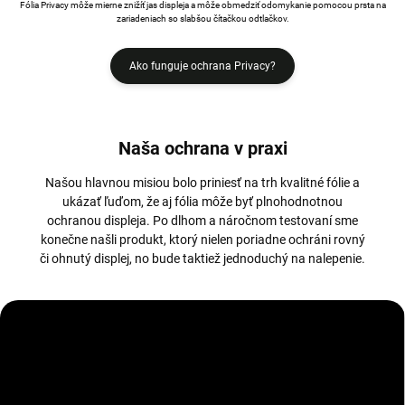
Fólia Privacy môže mierne znižíť jas displeja a môže obmedziť odomykanie pomocou prsta na
zariadeniach so slabšou čítačkou odtlačkov.
Ako funguje ochrana Privacy?
Naša ochrana v praxi
Našou hlavnou misiou bolo priniesť na trh kvalitné fólie a
ukázať ľuďom, že aj fólia môže byť plnohodnotnou
ochranou displeja. Po dlhom a náročnom testovaní sme
konečne našli produkt, ktorý nielen poriadne ochráni rovný
či ohnutý displej, no bude taktiež jednoduchý na nalepenie.