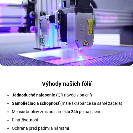
Výhody našich fólií
Jednoduché nalepenie
(QR návod v balení)
Samoliečiacia schopnosť
(malé škrabance sa samé zacelia)
Menšie bubliny zmiznú samé
do 24h
po nalepení
Dlhá životnosť
Ochrana pred pádmi a nárazmi