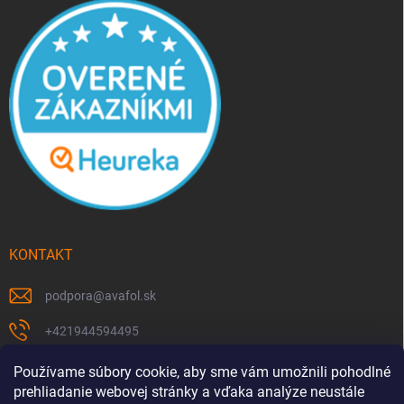
KONTAKT
podpora
@
avafol.sk
+421944594495
https://www.facebook.com/p/avafolsk-100091961793102/
Používame súbory cookie, aby sme vám umožnili pohodlné
prehliadanie webovej stránky a vďaka analýze neustále
avafol.sk/