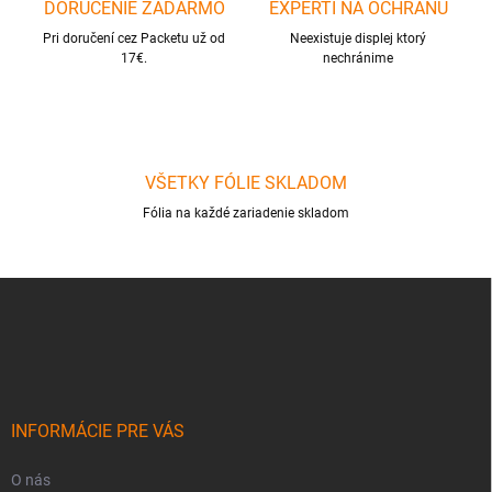
DORUČENIE ZADARMO
EXPERTI NA OCHRANU
e
p
Pri doručení cez Packetu už od
Neexistuje displej ktorý
r
17€.
nechránime
v
k
y
v
ý
p
VŠETKY FÓLIE SKLADOM
i
Fólia na každé zariadenie skladom
s
u
Z
á
p
ä
t
i
e
INFORMÁCIE PRE VÁS
O nás