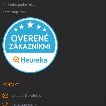
Obchodné podmienky
Kontaktujte nás
KONTAKT
podpora
@
avafol.sk
+421944594495