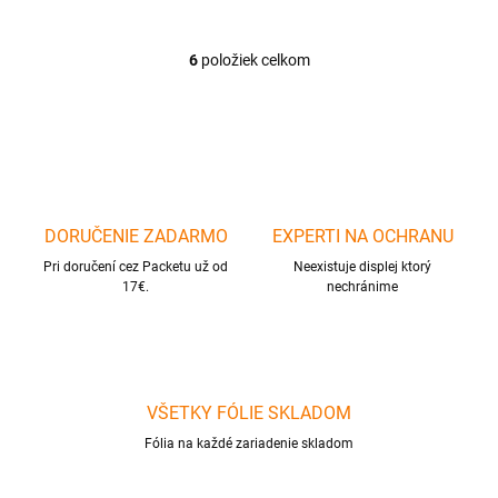
6
položiek celkom
O
v
l
á
d
a
c
i
DORUČENIE ZADARMO
EXPERTI NA OCHRANU
e
p
Pri doručení cez Packetu už od
Neexistuje displej ktorý
r
17€.
nechránime
v
k
y
v
ý
p
VŠETKY FÓLIE SKLADOM
i
Fólia na každé zariadenie skladom
s
u