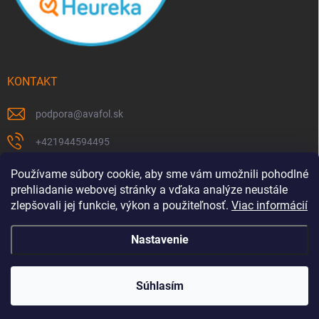
KONTAKT
podpora
@
avafol.sk
+421944594495
https://www.facebook.com/p/avafolsk-100091961793102/
Používame súbory cookie, aby sme vám umožnili pohodlné
prehliadanie webovej stránky a vďaka analýze neustále
avafol.sk/
zlepšovali jej funkcie, výkon a použiteľnosť.
Viac informácií
Nastavenie
Copyright 2026
Avafol
. Všetky práva vyhradené.
Súhlasím
Vytvoril Shoptet