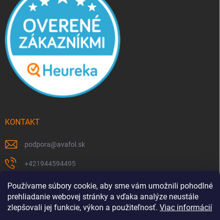
KONTAKT
podpora
@
avafol.sk
+421944594495
https://www.facebook.com/p/avafolsk-100091961793102/
Používame súbory cookie, aby sme vám umožnili pohodlné
prehliadanie webovej stránky a vďaka analýze neustále
avafol.sk/
zlepšovali jej funkcie, výkon a použiteľnosť.
Viac informácií