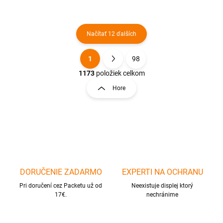
Načítať 12 ďalších
1
98
O
S
v
t
1173
položiek celkom
l
r
Hore
á
á
d
n
a
k
c
o
i
e
v
p
a
r
n
v
i
DORUČENIE ZADARMO
EXPERTI NA OCHRANU
k
e
y
Pri doručení cez Packetu už od
Neexistuje displej ktorý
v
17€.
nechránime
ý
p