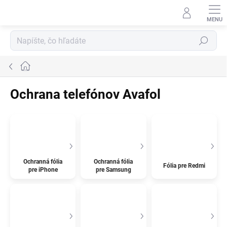
Prejsť
na
obsah
Hľadať
Domov
Ochrana telefónov Avafol
Ochranná fólia
Ochranná fólia
Fólia pre Redmi
pre iPhone
pre Samsung