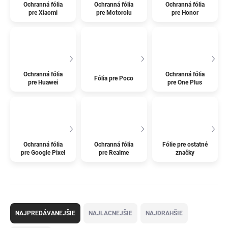
Ochranná fólia
Ochranná fólia
Ochranná fólia
pre Xiaomi
pre Motorolu
pre Honor
Ochranná fólia
Ochranná fólia
Fólia pre Poco
pre Huawei
pre One Plus
Ochranná fólia
Ochranná fólia
Fólie pre ostatné
pre Google Pixel
pre Realme
značky
R
a
NAJPREDÁVANEJŠIE
NAJLACNEJŠIE
NAJDRAHŠIE
d