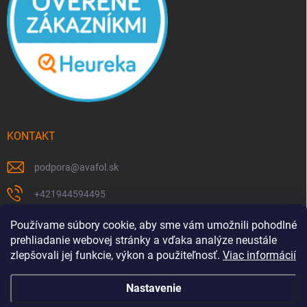
KONTAKT
podpora
@
avafol.sk
+421944594495
https://www.facebook.com/p/avafolsk-100091961793102/
Používame súbory cookie, aby sme vám umožnili pohodlné
prehliadanie webovej stránky a vďaka analýze neustále
avafol.sk/
zlepšovali jej funkcie, výkon a použiteľnosť.
Viac informácií
Nastavenie