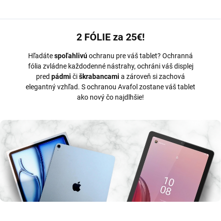
2 FÓLIE za 25€!
Hľadáte
spoľahlivú
ochranu pre váš tablet? Ochranná
fólia zvládne každodenné nástrahy, ochráni váš displej
pred
pádmi
či
škrabancami
a zároveň si zachová
elegantný vzhľad. S ochranou Avafol zostane váš tablet
ako nový čo najdlhšie!