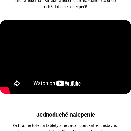
určite nešetria. Perfektné riešenie pre každého, kto chce
udržať displej v bezpečí!
Jednoduché nalepenie
Ochranné fólie na tablety sme začali ponúkať len nedávno,