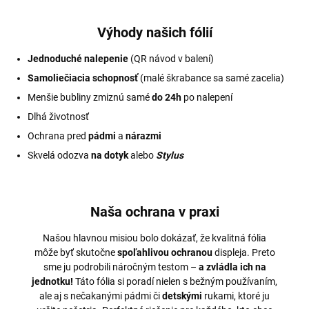
Výhody našich fólií
Jednoduché nalepenie
(QR návod v balení)
Samoliečiacia schopnosť
(malé škrabance sa samé zacelia)
Menšie bubliny zmiznú samé
do 24h
po nalepení
Dlhá životnosť
Ochrana pred
pádmi
a
nárazmi
Skvelá odozva
na dotyk
alebo
Stylus
Naša ochrana v praxi
Našou hlavnou misiou bolo dokázať, že kvalitná fólia
môže byť skutočne
spoľahlivou ochranou
displeja. Preto
sme ju podrobili náročným testom –
a zvládla ich na
jednotku!
Táto fólia si poradí nielen s bežným používaním,
ale aj s nečakanými pádmi či
detskými
rukami, ktoré ju