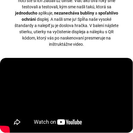
hoci ste si ich žiadali už dlhšie. Viac ako dva roky sme
testovali a testovali, kým sme našli takú, ktorá sa
jednoducho
aplikuje,
nezanecháva bubliny
a
spoľahlivo
ochráni
displej. A našli sme ju! Spĺňa naše vysoké
štandardy a nalepiť ju je doslova hračka. V balení nájdete
stierku, utierky na vyčistenie displeja a nálepku s QR
kódom, ktorý vás po naskenovaní presmeruje na
inštruktážne video.