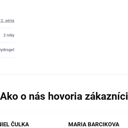
12. séria
2 roky
ydrogel
IEL ČULKA
MARIA BARCIKOVA