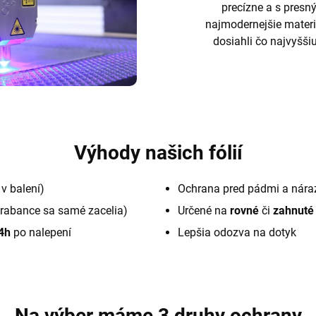
precízne a s pres
najmodernejšie materi
dosiahli čo najvyššiu
Výhody našich fólií
v balení)
Ochrana pred pádmi a nára
rabance sa samé zacelia)
Určené na
rovné
či
zahnuté
4h
po nalepení
Lepšia odozva na dotyk
Na výber máme 3 druhy ochrany