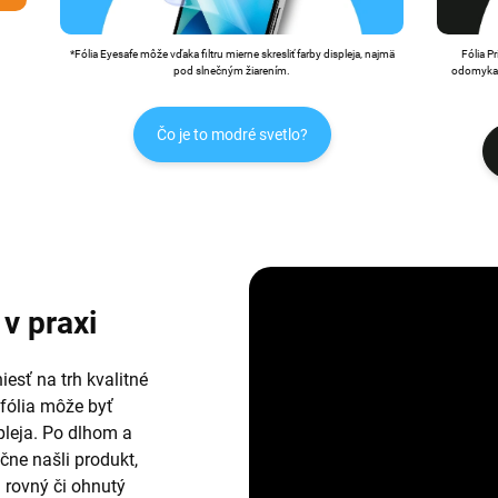
*Fólia Eyesafe môže vďaka filtru mierne skresliť farby displeja, najmä
Fólia P
pod slnečným žiarením.
odomykan
Čo je to modré svetlo?
v praxi
esť na trh kvalitné
 fólia môže byť
leja. Po dlhom a
ne našli produkt,
i rovný či ohnutý