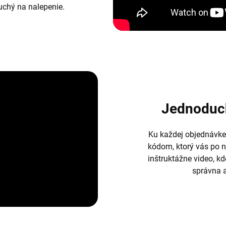
duchý na nalepenie.
Jednoduc
Ku každej objednávke
kódom, ktorý vás po 
inštruktážne video, k
správna a