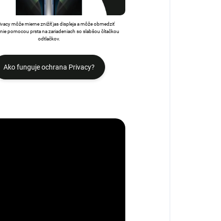
rivacy môže mierne znižíť jas displeja a môže obmedziť
ie pomocou prsta na zariadeniach so slabšou čítačkou
odtlačkov.
Ako funguje ochrana Privacy?