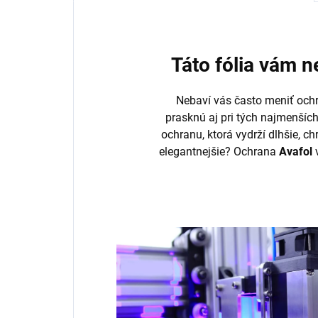
Táto fólia vám 
Nebaví vás často meniť ochr
prasknú aj pri tých najmenšíc
ochranu, ktorá vydrží dlhšie, ch
elegantnejšie? Ochrana
Avafol
v