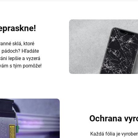
nepraskne!
anné sklá, ktoré
h pádoch? Hľadáte
ráni lepšie a vyzerá
ám s tým pomôže!
Ochrana vyr
Každá fólia je vyrobe