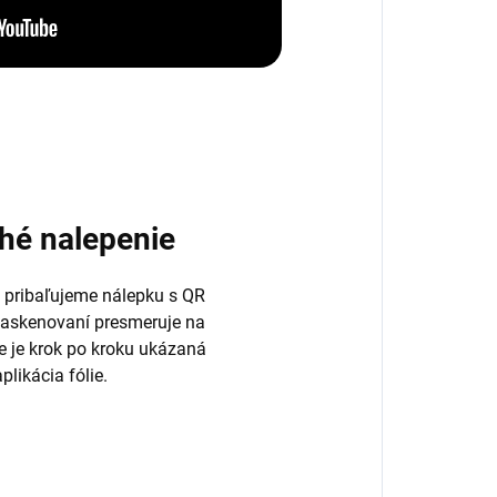
hé nalepenie
 pribaľujeme nálepku s QR
naskenovaní presmeruje na
de je krok po kroku ukázaná
plikácia fólie.