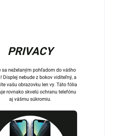
PRIVACY
e sa neželaným pohľadom do vášho
a! Displej nebude z bokov viditeľný, a
íte vašu obrazovku len vy. Táto fólia
uje rovnako skvelú ochranu telefónu
aj vášmu súkromiu.