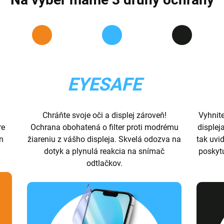
EYESAFE
Chráňte svoje oči a displej zároveň!
Vyhnit
re
Ochrana obohatená o filter proti modrému
displej
ón
žiareniu z vášho displeja. Skvelá odozva na
tak uvid
dotyk a plynulá reakcia na snímač
poskyt
odtlačkov.