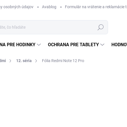
y osobných údajov
Avablog
Formulár na vrátenie a reklamácie 
Hľadať
NA PRE HODINKY
OCHRANA PRE TABLETY
HODNO
edmi
12. séria
Fólia Redmi Note 12 Pro
a
od €12,49
od
€
Jednotková
ZVOĽTE VARIANT
cena:
TYP
MÔŽEME DORUČIŤ DO:
ZVOĽT