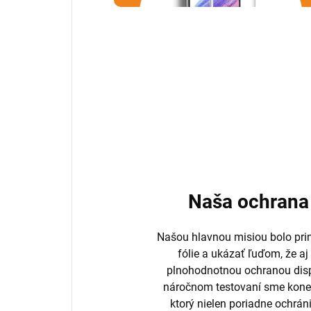
Naša ochrana 
Našou hlavnou misiou bolo prini
fólie a ukázať ľuďom, že aj
plnohodnotnou ochranou disp
náročnom testovaní sme koneč
ktorý nielen poriadne ochrán