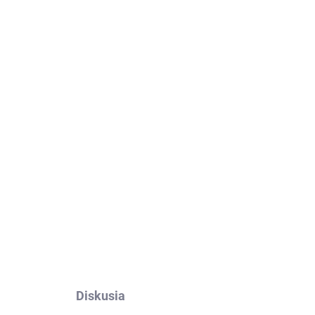
Pridať do košíka
vrhnutá na mieru pre
Redmi Note 12 Pro
. Odolná s
oslaná do 24 hodín.
OPÝTAŤ SA
Diskusia