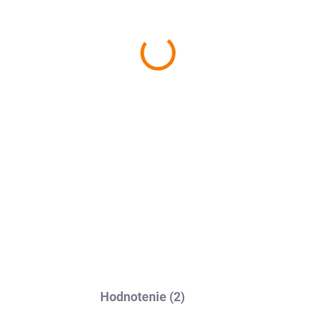
−
+
Ochranná fólia Avafol je na
jednoduchým nalepením – od
DETAILNÉ INFORMÁCIE
Hodnotenie (2)