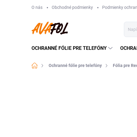
Prejsť
O nás
Obchodné podmienky
Podmienky ochran
na
obsah
OCHRANNÉ FÓLIE PRE TELEFÓNY
OCHRA
Domov
Ochranné fólie pre telefóny
Fólia pre R
2 hodnotenia
Podrobnosti hodnoteni