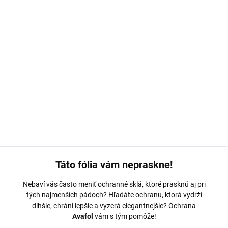
MOŽNOSTI DORUČENIA
−
+
Pridať do košíka
Ochranná fólia Avafol pre
Asus ROG Phone 5 Ultimate.
Výroba na
mieru, jednoduché nalepenie, odoslanie do 24h.
DETAILNÉ INFORMÁCIE
OPÝTAŤ SA
Táto fólia vám nepraskne!
Nebaví vás často meniť ochranné sklá, ktoré prasknú aj pri
tých najmenších pádoch? Hľadáte ochranu, ktorá vydrží
dlhšie, chráni lepšie a vyzerá elegantnejšie? Ochrana
Avafol
vám s tým pomôže!