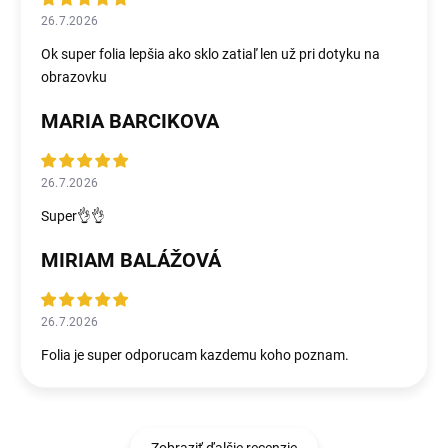
26.7.2026
Ok super folia lepšia ako sklo zatiaľ len už pri dotyku na
obrazovku
MARIA BARCIKOVA
26.7.2026
Super👌👌
MIRIAM BALÁŽOVÁ
26.7.2026
Folia je super odporucam kazdemu koho poznam.
Zobraziť ďalšie recenzie