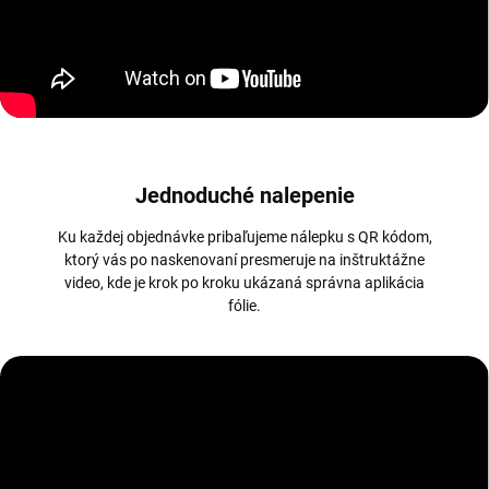
Jednoduché nalepenie
Ku každej objednávke pribaľujeme nálepku s QR kódom,
ktorý vás po naskenovaní presmeruje na inštruktážne
video, kde je krok po kroku ukázaná správna aplikácia
fólie.