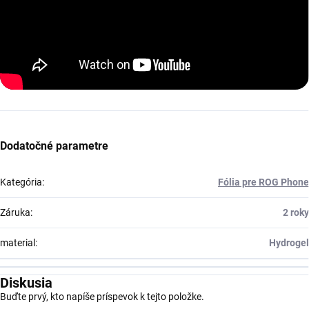
Dodatočné parametre
Kategória
:
Fólia pre ROG Phone
Záruka
:
2 roky
material
:
Hydrogel
Diskusia
Buďte prvý, kto napíše príspevok k tejto položke.