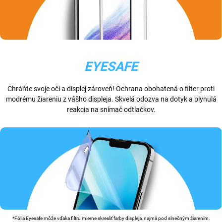
EYESAFE
Chráňte svoje oči a displej zároveň! Ochrana obohatená o filter proti
modrému žiareniu z vášho displeja. Skvelá odozva na dotyk a plynulá
reakcia na snímač odtlačkov.
*Fólia Eyesafe môže vďaka filtru mierne skresliť farby displeja, najmä pod slnečným žiarením.