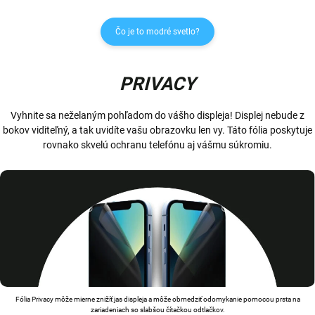
Čo je to modré svetlo?
PRIVACY
Vyhnite sa neželaným pohľadom do vášho displeja! Displej nebude z
bokov viditeľný, a tak uvidíte vašu obrazovku len vy. Táto fólia poskytuje
rovnako skvelú ochranu telefónu aj vášmu súkromiu.
Fólia Privacy môže mierne znižíť jas displeja a môže obmedziť odomykanie pomocou prsta na
zariadeniach so slabšou čítačkou odtlačkov.