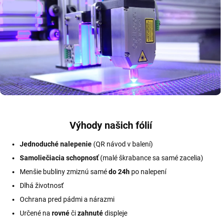
Výhody našich fólií
Jednoduché nalepenie
(QR návod v balení)
Samoliečiacia schopnosť
(malé škrabance sa samé zacelia)
Menšie bubliny zmiznú samé
do 24h
po nalepení
Dlhá životnosť
Ochrana pred pádmi a nárazmi
Určené na
rovné
či
zahnuté
displeje