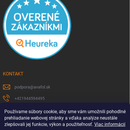
KONTAKT
podpora
@
avafol.sk
+421944594495
https://www.facebook.com/p/avafolsk-100091961793102/
Používame súbory cookie, aby sme vám umožnili pohodlné
prehliadanie webovej stránky a vďaka analýze neustále
avafol.sk/
zlepšovali jej funkcie, výkon a použiteľnosť.
Viac informácií