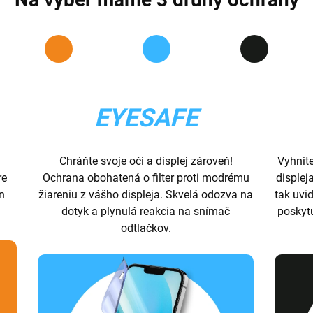
EYESAFE
Chráňte svoje oči a displej zároveň!
Vyhnit
re
Ochrana obohatená o filter proti modrému
displej
ón
žiareniu z vášho displeja. Skvelá odozva na
tak uvid
dotyk a plynulá reakcia na snímač
poskyt
odtlačkov.