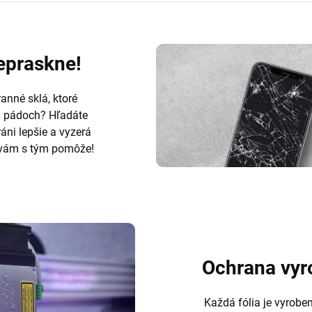
nepraskne!
anné sklá, ktoré
h pádoch? Hľadáte
ráni lepšie a vyzerá
ám s tým pomôže!
Ochrana vyr
Každá fólia je vyrobe