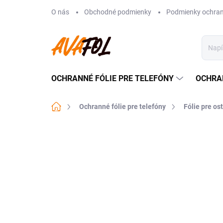
Prejsť
O nás
Obchodné podmienky
Podmienky ochran
na
obsah
OCHRANNÉ FÓLIE PRE TELEFÓNY
OCHRA
Domov
Ochranné fólie pre telefóny
Fólie pre os
2 hodnotenia
Podrobnosti hodnoteni