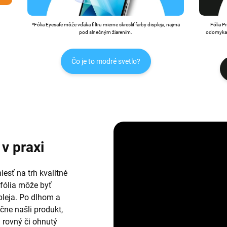
*Fólia Eyesafe môže vďaka filtru mierne skresliť farby displeja, najmä
Fólia P
pod slnečným žiarením.
odomykan
Čo je to modré svetlo?
v praxi
esť na trh kvalitné
 fólia môže byť
leja. Po dlhom a
ne našli produkt,
i rovný či ohnutý