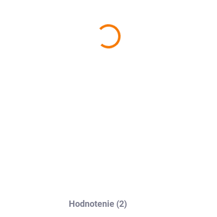
−
+
Ochranná fólia Avafol pre
As
jednoduché nalepenie, odosl
DETAILNÉ INFORMÁCIE
Hodnotenie (2)