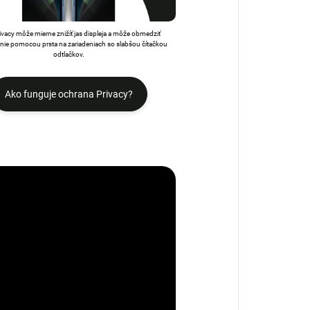
rivacy môže mierne znižíť jas displeja a môže obmedziť
ie pomocou prsta na zariadeniach so slabšou čítačkou
odtlačkov.
Ako funguje ochrana Privacy?