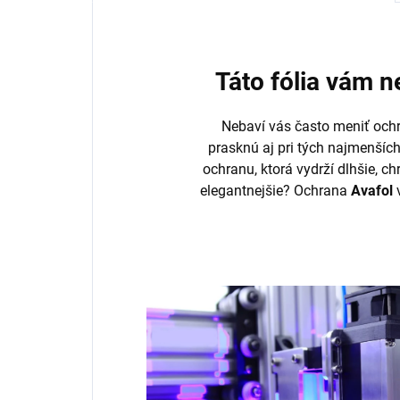
Táto fólia vám 
Nebaví vás často meniť ochr
prasknú aj pri tých najmenšíc
ochranu, ktorá vydrží dlhšie, ch
elegantnejšie? Ochrana
Avafol
v