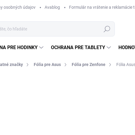
y osobných údajov
Avablog
Formulár na vrátenie a reklamácie 
Hľadať
NA PRE HODINKY
OCHRANA PRE TABLETY
HODNO
tatné značky
Fólia pre Asus
Fólia pre Zenfone
Fólia As
a
od €12,49
od
€
Jednotková
ZVOĽTE VARIANT
cena:
TYP
MÔŽEME DORUČIŤ DO:
ZVOĽT