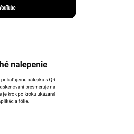
hé nalepenie
 pribaľujeme nálepku s QR
naskenovaní presmeruje na
de je krok po kroku ukázaná
plikácia fólie.