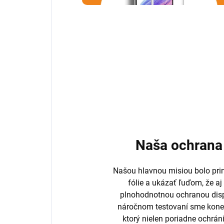
Naša ochrana 
Našou hlavnou misiou bolo prini
fólie a ukázať ľuďom, že aj
plnohodnotnou ochranou disp
náročnom testovaní sme koneč
ktorý nielen poriadne ochrán