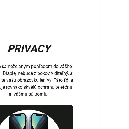
PRIVACY
e sa neželaným pohľadom do vášho
a! Displej nebude z bokov viditeľný, a
íte vašu obrazovku len vy. Táto fólia
uje rovnako skvelú ochranu telefónu
aj vášmu súkromiu.