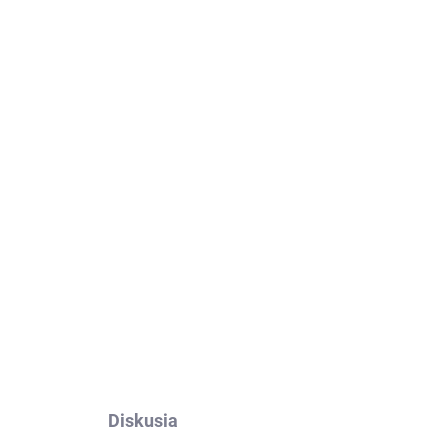
Pridať do košíka
us Zenfone Max M2 ZB633KL.
Výroba na mieru,
anie do 24h.
OPÝTAŤ SA
Diskusia