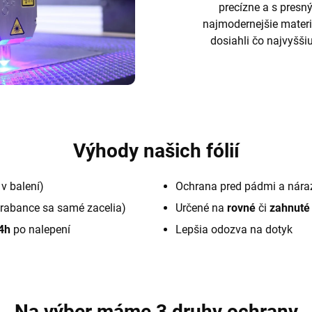
precízne a s pres
najmodernejšie materi
dosiahli čo najvyššiu
Výhody našich fólií
v balení)
Ochrana pred pádmi a nára
rabance sa samé zacelia)
Určené na
rovné
či
zahnuté
4h
po nalepení
Lepšia odozva na dotyk
Na výber máme 3 druhy ochrany