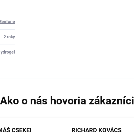
 Zenfone
2 roky
ydrogel
ÁŠ CSEKEI
RICHARD KOVÁCS