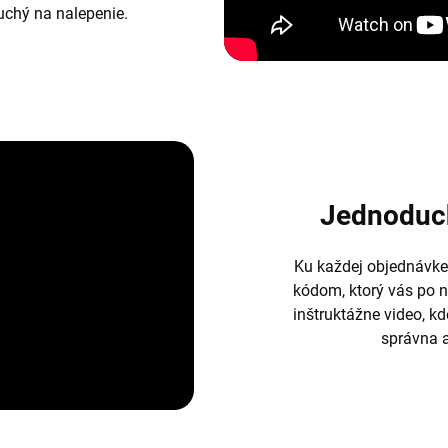
duchý na nalepenie.
Jednoduc
Ku každej objednávke
kódom, ktorý vás po 
inštruktážne video, k
správna a