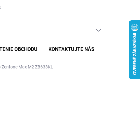
tovaru
PRÁZDNY KOŠÍK
NÁKUPNÝ
KOŠÍK
TENIE OBCHODU
KONTAKTUJTE NÁS
us Zenfone Max M2 ZB633KL
8,99
E VARIANT
MOŽNOSTI DORUČENIA