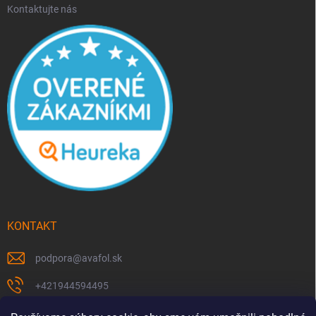
Kontaktujte nás
KONTAKT
podpora
@
avafol.sk
+421944594495
https://www.facebook.com/p/avafolsk-100091961793102/