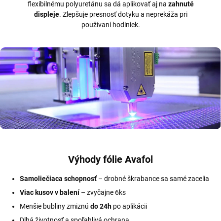
flexibilnému polyuretánu sa dá aplikovať aj na
zahnuté
displeje
. Zlepšuje presnosť dotyku a neprekáža pri
používaní hodiniek.
Výhody fólie Avafol
Samoliečiaca schopnosť
– drobné škrabance sa samé zacelia
Viac kusov v balení
– zvyčajne 6ks
Menšie bubliny zmiznú
do 24h
po aplikácii
Dlhá životnosť a spoľahlivá ochrana