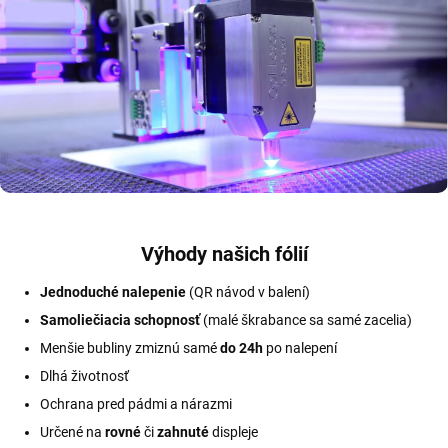
Výhody našich fólií
Jednoduché nalepenie
(QR návod v balení)
Samoliečiacia schopnosť
(malé škrabance sa samé zacelia)
Menšie bubliny zmiznú samé
do 24h
po nalepení
Dlhá životnosť
Ochrana pred pádmi a nárazmi
Určené na
rovné
či
zahnuté
displeje