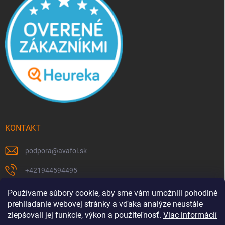
KONTAKT
podpora
@
avafol.sk
+421944594495
https://www.facebook.com/p/avafolsk-100091961793102/
Používame súbory cookie, aby sme vám umožnili pohodlné
prehliadanie webovej stránky a vďaka analýze neustále
avafol.sk/
zlepšovali jej funkcie, výkon a použiteľnosť.
Viac informácií