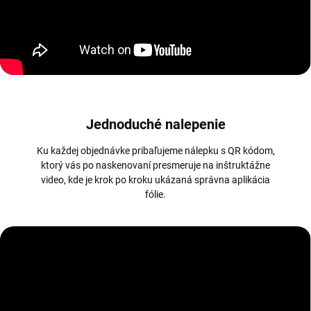
Jednoduché nalepenie
Ku každej objednávke pribaľujeme nálepku s QR kódom,
ktorý vás po naskenovaní presmeruje na inštruktážne
video, kde je krok po kroku ukázaná správna aplikácia
fólie.