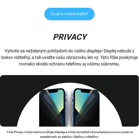
Čo je to modré svetlo?
PRIVACY
Vyhnite sa neželaným pohľadom do vášho displeja! Displej nebude z
bokov viditeľný, a tak uvidíte vašu obrazovku len vy. Táto fólia poskytuje
rovnako skvelú ochranu telefónu aj vášmu súkromiu.
Fólia Privacy môže mierne znižíť jas displeja a môže obmedziť odomykanie pomocou prsta na
zariadeniach so slabšou čítačkou odtlačkov.