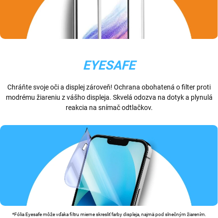
EYESAFE
Chráňte svoje oči a displej zároveň! Ochrana obohatená o filter proti
modrému žiareniu z vášho displeja. Skvelá odozva na dotyk a plynulá
reakcia na snímač odtlačkov.
*Fólia Eyesafe môže vďaka filtru mierne skresliť farby displeja, najmä pod slnečným žiarením.