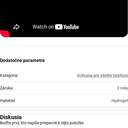
Dodatočné parametre
Kategória
:
Ochrana pre všetky telefóny
Záruka
:
2 roky
material
:
Hydrogel
Diskusia
Buďte prvý, kto napíše príspevok k tejto položke.