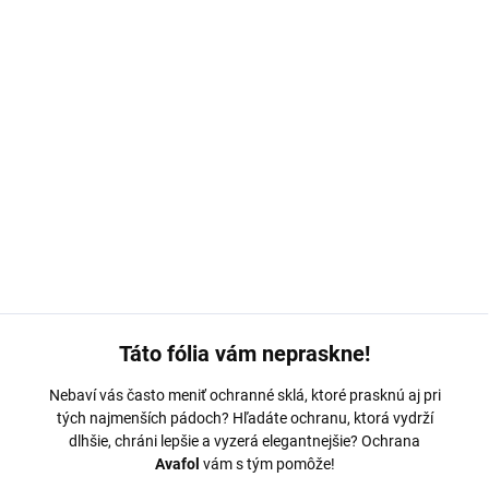
MOŽNOSTI DORUČENIA
−
+
Pridať do košíka
Ochranná fólia Avafol pre
CAT S75.
Výroba na mieru, jednoduché
nalepenie, odoslanie do 24h.
DETAILNÉ INFORMÁCIE
OPÝTAŤ SA
Táto fólia vám nepraskne!
Nebaví vás často meniť ochranné sklá, ktoré prasknú aj pri
tých najmenších pádoch? Hľadáte ochranu, ktorá vydrží
dlhšie, chráni lepšie a vyzerá elegantnejšie? Ochrana
Avafol
vám s tým pomôže!