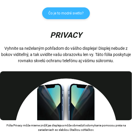
Čo je to modré svetlo?
PRIVACY
Vyhnite sa neželaným pohľadom do vášho displeja! Displej nebude z
bokov viditeľný, a tak uvidíte vašu obrazovku len vy. Táto fólia poskytuje
rovnako skvelú ochranu telefónu aj vášmu súkromiu.
Fólia Privacy môže mierne znižíť jas displeja a môže obmedziť odomykanie pomocou prsta na
zariadeniach so slabšou čítačkou odtlačkov.