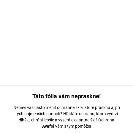
MOŽNOSTI DORUČENIA
−
+
Pridať do košíka
Ochranná fólia Avafol pre
Cubot King Kong 5 Pro.
Výroba na
mieru, jednoduché nalepenie, odoslanie do 24h.
DETAILNÉ INFORMÁCIE
OPÝTAŤ SA
Táto fólia vám nepraskne!
Nebaví vás často meniť ochranné sklá, ktoré prasknú aj pri
tých najmenších pádoch? Hľadáte ochranu, ktorá vydrží
dlhšie, chráni lepšie a vyzerá elegantnejšie? Ochrana
Avafol
vám s tým pomôže!