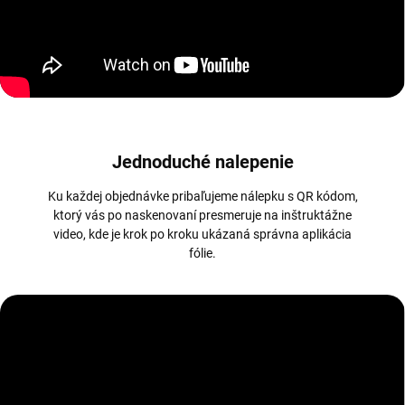
Jednoduché nalepenie
Ku každej objednávke pribaľujeme nálepku s QR kódom,
ktorý vás po naskenovaní presmeruje na inštruktážne
video, kde je krok po kroku ukázaná správna aplikácia
fólie.