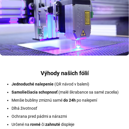
Výhody našich fólií
Jednoduché nalepenie
(QR návod v balení)
Samoliečiacia schopnosť
(malé škrabance sa samé zacelia)
Menšie bubliny zmiznú samé
do 24h
po nalepení
Dlhá životnosť
Ochrana pred pádmi a nárazmi
Určené na
rovné
či
zahnuté
displeje