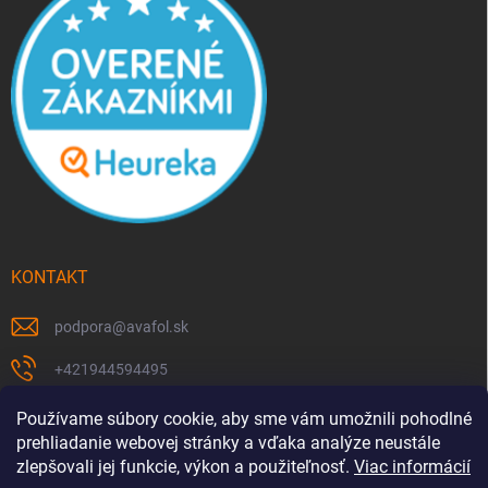
KONTAKT
podpora
@
avafol.sk
+421944594495
https://www.facebook.com/p/avafolsk-100091961793102/
Používame súbory cookie, aby sme vám umožnili pohodlné
prehliadanie webovej stránky a vďaka analýze neustále
avafol.sk/
zlepšovali jej funkcie, výkon a použiteľnosť.
Viac informácií