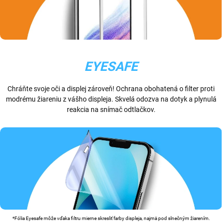
EYESAFE
Chráňte svoje oči a displej zároveň! Ochrana obohatená o filter proti
modrému žiareniu z vášho displeja. Skvelá odozva na dotyk a plynulá
reakcia na snímač odtlačkov.
*Fólia Eyesafe môže vďaka filtru mierne skresliť farby displeja, najmä pod slnečným žiarením.