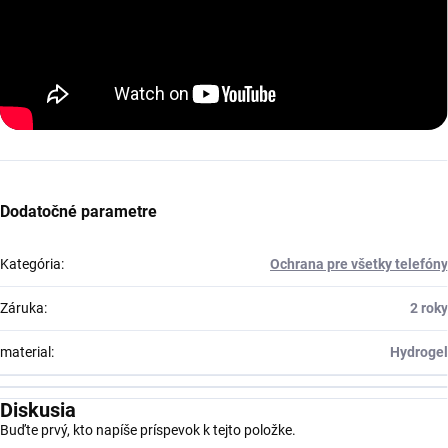
Dodatočné parametre
Kategória
:
Ochrana pre všetky telefóny
Záruka
:
2 roky
material
:
Hydrogel
Diskusia
Buďte prvý, kto napíše príspevok k tejto položke.