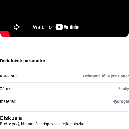
Dodatočné parametre
Kategória
:
Ochranná fólia pre Honor
Záruka
:
2 roky
material
:
Hydrogel
Diskusia
Buďte prvý, kto napíše príspevok k tejto položke.