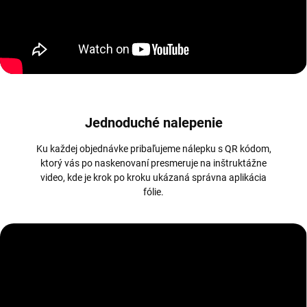
Jednoduché nalepenie
Ku každej objednávke pribaľujeme nálepku s QR kódom,
ktorý vás po naskenovaní presmeruje na inštruktážne
video, kde je krok po kroku ukázaná správna aplikácia
fólie.