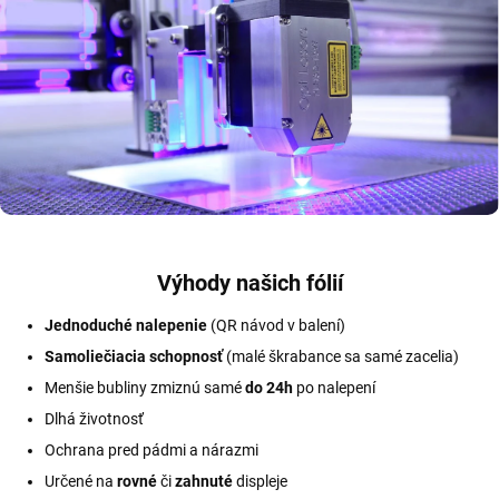
Výhody našich fólií
Jednoduché nalepenie
(QR návod v balení)
Samoliečiacia schopnosť
(malé škrabance sa samé zacelia)
Menšie bubliny zmiznú samé
do 24h
po nalepení
Dlhá životnosť
Ochrana pred pádmi a nárazmi
Určené na
rovné
či
zahnuté
displeje