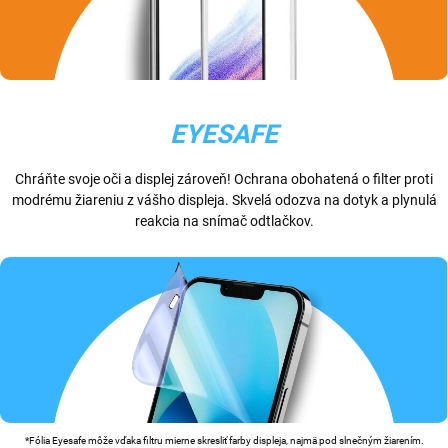
EYESAFE
Chráňte svoje oči a displej zároveň! Ochrana obohatená o filter proti
modrému žiareniu z vášho displeja. Skvelá odozva na dotyk a plynulá
reakcia na snímač odtlačkov.
*Fólia Eyesafe môže vďaka filtru mierne skresliť farby displeja, najmä pod slnečným žiarením.