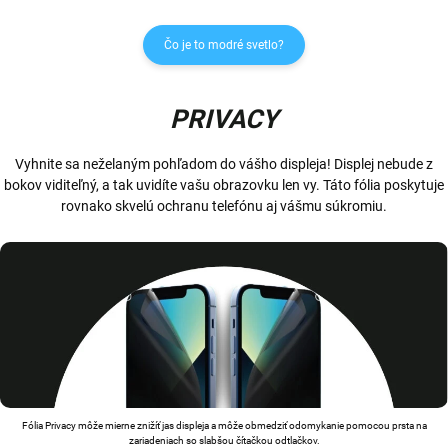
Čo je to modré svetlo?
PRIVACY
Vyhnite sa neželaným pohľadom do vášho displeja! Displej nebude z
bokov viditeľný, a tak uvidíte vašu obrazovku len vy. Táto fólia poskytuje
rovnako skvelú ochranu telefónu aj vášmu súkromiu.
Fólia Privacy môže mierne znižíť jas displeja a môže obmedziť odomykanie pomocou prsta na
zariadeniach so slabšou čítačkou odtlačkov.