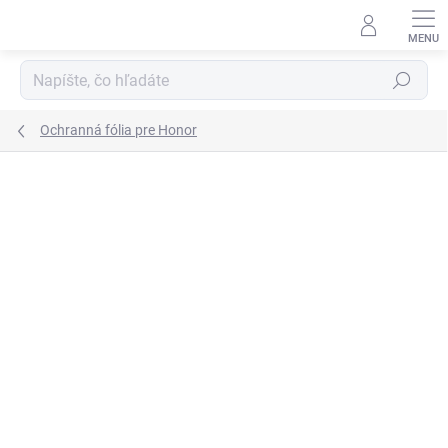
Prejsť
na
obsah
Hľadať
Ochranná fólia pre Honor
Podrobnosti hodnotenia
1 hodnotenie