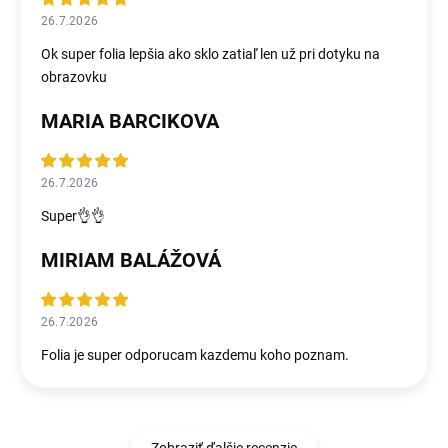
26.7.2026
Ok super folia lepšia ako sklo zatiaľ len už pri dotyku na
obrazovku
MARIA BARCIKOVA
26.7.2026
Super👌👌
MIRIAM BALÁŽOVÁ
26.7.2026
Folia je super odporucam kazdemu koho poznam.
Zobraziť ďalšie recenzie