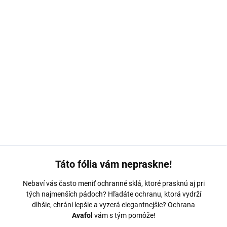
MOŽNOSTI DORUČENIA
−
+
Pridať do košíka
Ochranná fólia Avafol pre
Honor 400 Pro.
Výroba na mieru,
jednoduché nalepenie, odoslanie do 24h.
DETAILNÉ INFORMÁCIE
OPÝTAŤ SA
Táto fólia vám nepraskne!
Nebaví vás často meniť ochranné sklá, ktoré prasknú aj pri
tých najmenších pádoch? Hľadáte ochranu, ktorá vydrží
dlhšie, chráni lepšie a vyzerá elegantnejšie? Ochrana
Avafol
vám s tým pomôže!