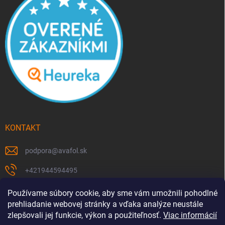
KONTAKT
podpora
@
avafol.sk
+421944594495
https://www.facebook.com/p/avafolsk-100091961793102/
Používame súbory cookie, aby sme vám umožnili pohodlné
prehliadanie webovej stránky a vďaka analýze neustále
avafol.sk/
zlepšovali jej funkcie, výkon a použiteľnosť.
Viac informácií