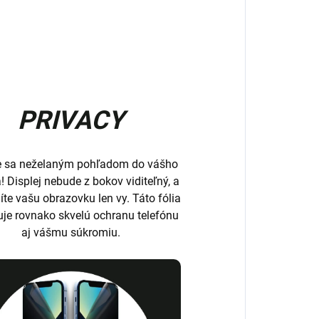
PRIVACY
e sa neželaným pohľadom do vášho
a! Displej nebude z bokov viditeľný, a
íte vašu obrazovku len vy. Táto fólia
uje rovnako skvelú ochranu telefónu
aj vášmu súkromiu.