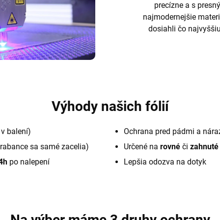
precízne a s pres
najmodernejšie materi
dosiahli čo najvyššiu
Výhody našich fólií
v balení)
Ochrana pred pádmi a nára
rabance sa samé zacelia)
Určené na
rovné
či
zahnuté
4h
po nalepení
Lepšia odozva na dotyk
Na výber máme 3 druhy ochrany