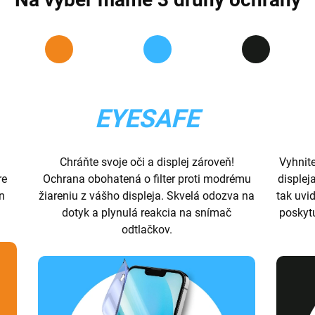
EYESAFE
Chráňte svoje oči a displej zároveň!
Vyhnit
re
Ochrana obohatená o filter proti modrému
displej
ón
žiareniu z vášho displeja. Skvelá odozva na
tak uvid
dotyk a plynulá reakcia na snímač
poskyt
odtlačkov.