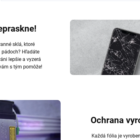
nepraskne!
anné sklá, ktoré
h pádoch? Hľadáte
ráni lepšie a vyzerá
ám s tým pomôže!
Ochrana vyr
Každá fólia je vyrobe