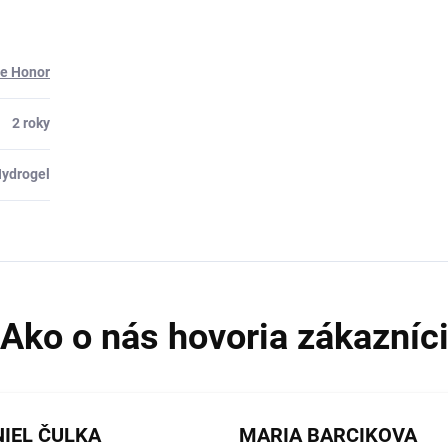
re Honor
2 roky
ydrogel
IEL ČULKA
MARIA BARCIKOVA