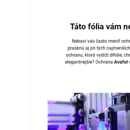
Táto fólia vám 
Nebaví vás často meniť ochr
prasknú aj pri tých najmenšíc
ochranu, ktorá vydrží dlhšie, ch
elegantnejšie? Ochrana
Avafol
v