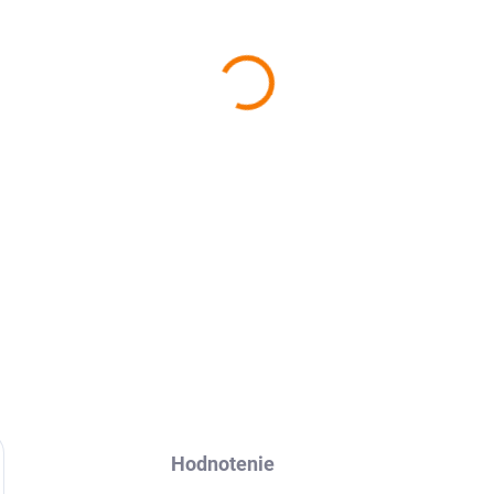
−
+
Ochranná fólia Avafol pre
Ho
nalepenie, odoslanie do 24h.
DETAILNÉ INFORMÁCIE
Hodnotenie