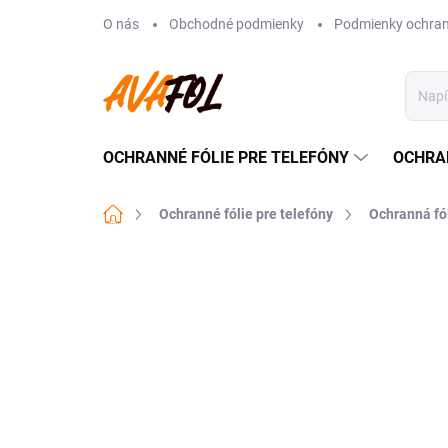
Prejsť
O nás
Obchodné podmienky
Podmienky ochran
na
obsah
OCHRANNÉ FÓLIE PRE TELEFÓNY
OCHRA
Domov
Ochranné fólie pre telefóny
Ochranná fó
Neohodnotené
Podrobnosti hodnote