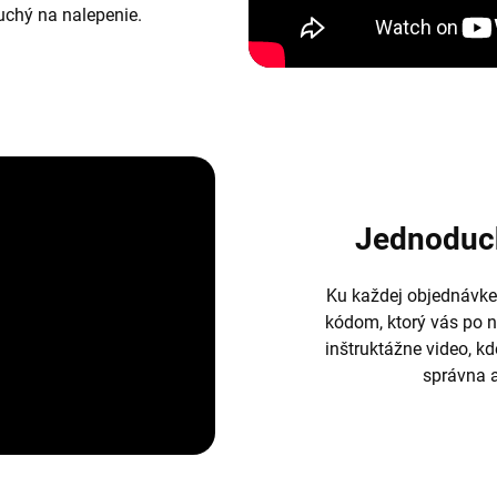
duchý na nalepenie.
Jednoduc
Ku každej objednávke
kódom, ktorý vás po 
inštruktážne video, k
správna a