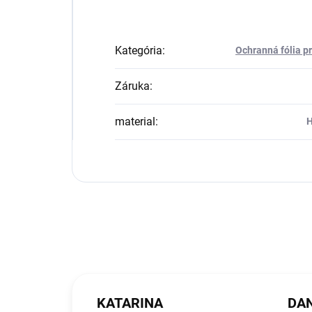
Kategória
:
Ochranná fólia p
Záruka
:
material
:
H
KATARINA
DAN