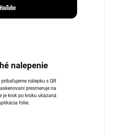
hé nalepenie
 pribaľujeme nálepku s QR
naskenovaní presmeruje na
de je krok po kroku ukázaná
plikácia fólie.