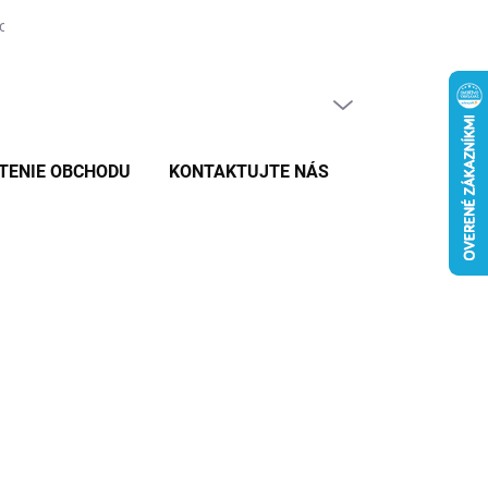
tovaru
PRÁZDNY KOŠÍK
NÁKUPNÝ
KOŠÍK
TENIE OBCHODU
KONTAKTUJTE NÁS
E VARIANT
MOŽNOSTI DORUČENIA