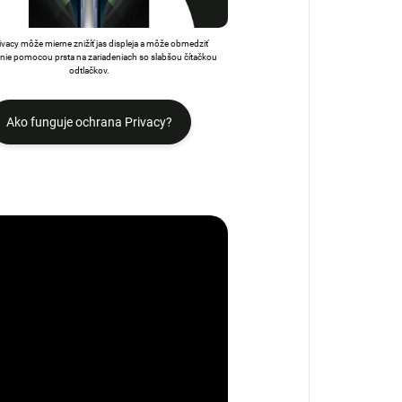
rivacy môže mierne znižíť jas displeja a môže obmedziť
ie pomocou prsta na zariadeniach so slabšou čítačkou
odtlačkov.
Ako funguje ochrana Privacy?