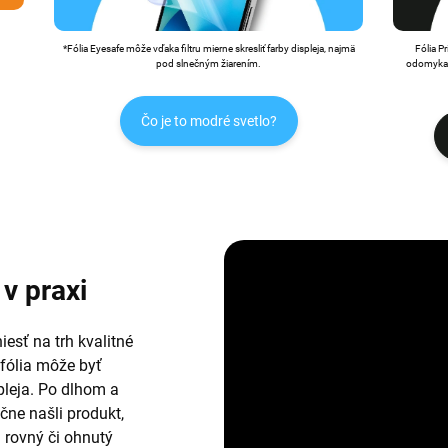
*Fólia Eyesafe môže vďaka filtru mierne skresliť farby displeja, najmä
Fólia P
pod slnečným žiarením.
odomykan
Čo je to modré svetlo?
v praxi
esť na trh kvalitné
 fólia môže byť
leja. Po dlhom a
ne našli produkt,
i rovný či ohnutý