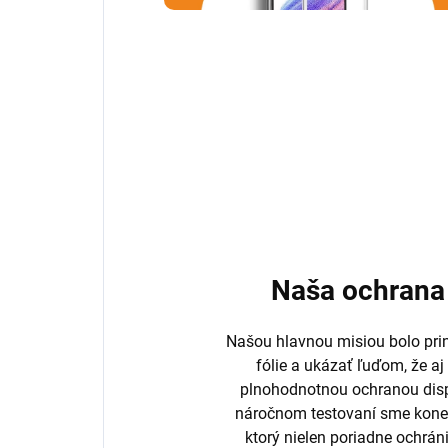
Naša ochrana 
Našou hlavnou misiou bolo prini
fólie a ukázať ľuďom, že aj
plnohodnotnou ochranou disp
náročnom testovaní sme koneč
ktorý nielen poriadne ochrán