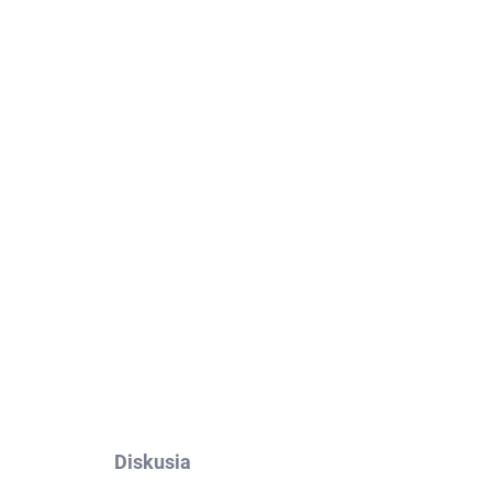
Pridať do košíka
nor Magic V5.
Výroba na mieru, jednoduché
OPÝTAŤ SA
Diskusia