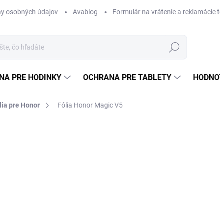
y osobných údajov
Avablog
Formulár na vrátenie a reklamácie 
Hľadať
NA PRE HODINKY
OCHRANA PRE TABLETY
HODNO
lia pre Honor
Fólia Honor Magic V5
nia
od
€12,99
Jednotková
ZVOĽTE VARIANT
cena:
FOLD
MÔŽEME DORUČIŤ DO:
ZVOĽT