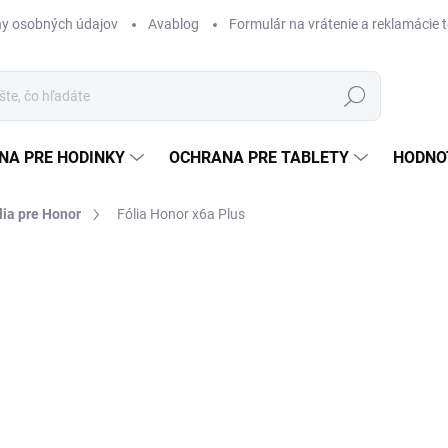
y osobných údajov
Avablog
Formulár na vrátenie a reklamácie 
Hľadať
NA PRE HODINKY
OCHRANA PRE TABLETY
HODNO
lia pre Honor
Fólia Honor x6a Plus
nia
od €12,49
od
€
Jednotková
ZVOĽTE VARIANT
cena:
TYP
MÔŽEME DORUČIŤ DO:
ZVOĽT