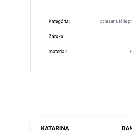
Kategória
:
Ochranná fólia p
Záruka
:
material
:
H
KATARINA
DAN