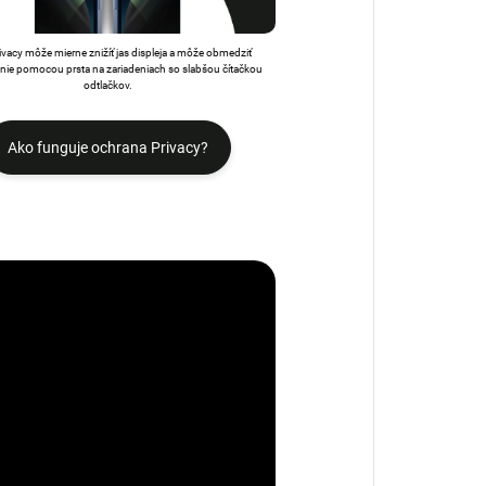
rivacy môže mierne znižíť jas displeja a môže obmedziť
ie pomocou prsta na zariadeniach so slabšou čítačkou
odtlačkov.
Ako funguje ochrana Privacy?