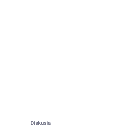
Pridať do košíka
nor x6a Plus.
Výroba na mieru, jednoduché
OPÝTAŤ SA
Diskusia