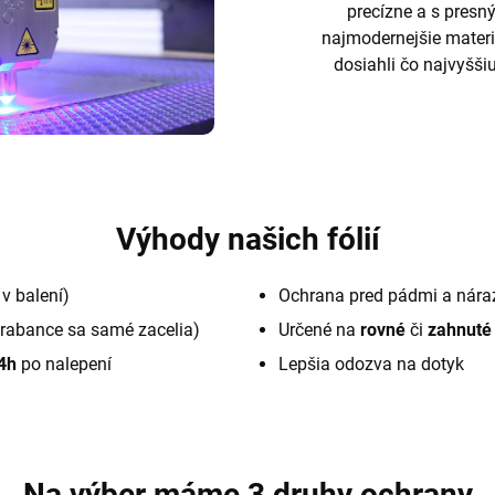
precízne a s pres
najmodernejšie materi
dosiahli čo najvyššiu
Výhody našich fólií
v balení)
Ochrana pred pádmi a nára
rabance sa samé zacelia)
Určené na
rovné
či
zahnuté
4h
po nalepení
Lepšia odozva na dotyk
Na výber máme 3 druhy ochrany