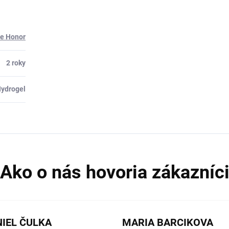
re Honor
2 roky
ydrogel
IEL ČULKA
MARIA BARCIKOVA