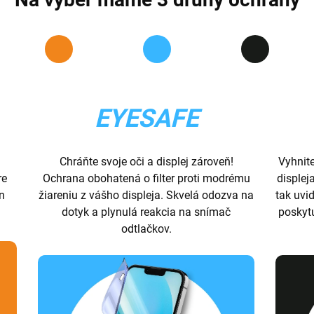
EYESAFE
Chráňte svoje oči a displej zároveň!
Vyhnit
re
Ochrana obohatená o filter proti modrému
displej
ón
žiareniu z vášho displeja. Skvelá odozva na
tak uvid
dotyk a plynulá reakcia na snímač
poskyt
odtlačkov.