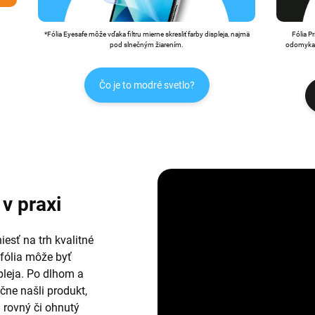
*Fólia Eyesafe môže vďaka filtru mierne skresliť farby displeja, najmä
Fólia P
pod slnečným žiarením.
odomykan
Čo je to modré svetlo?
v praxi
esť na trh kvalitné
 fólia môže byť
leja. Po dlhom a
ne našli produkt,
i rovný či ohnutý