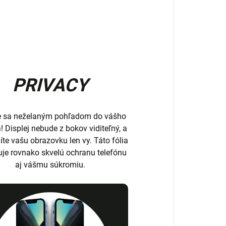
PRIVACY
e sa neželaným pohľadom do vášho
a! Displej nebude z bokov viditeľný, a
íte vašu obrazovku len vy. Táto fólia
uje rovnako skvelú ochranu telefónu
aj vášmu súkromiu.