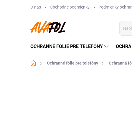
Prejsť
O nás
Obchodné podmienky
Podmienky ochran
na
obsah
OCHRANNÉ FÓLIE PRE TELEFÓNY
OCHRA
Domov
Ochranné fólie pre telefóny
Ochranná fó
Neohodnotené
Podrobnosti hodnote