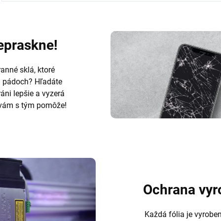
nepraskne!
anné sklá, ktoré
h pádoch? Hľadáte
ráni lepšie a vyzerá
ám s tým pomôže!
Ochrana vyr
Každá fólia je vyrobe