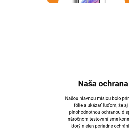
Naša ochrana 
Našou hlavnou misiou bolo prini
fólie a ukázať ľuďom, že aj
plnohodnotnou ochranou disp
náročnom testovaní sme koneč
ktorý nielen poriadne ochrán