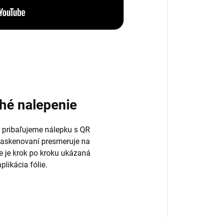
hé nalepenie
 pribaľujeme nálepku s QR
naskenovaní presmeruje na
de je krok po kroku ukázaná
plikácia fólie.