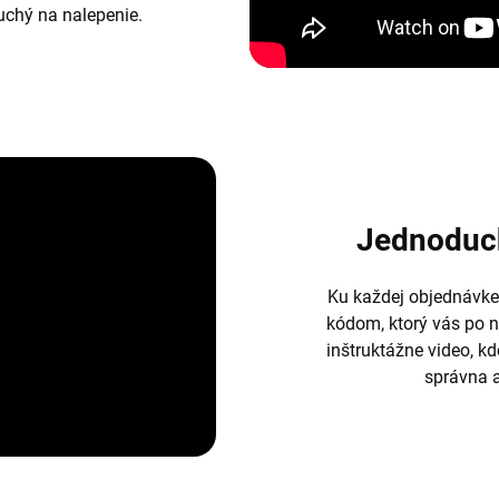
duchý na nalepenie.
Jednoduc
Ku každej objednávke
kódom, ktorý vás po 
inštruktážne video, k
správna a