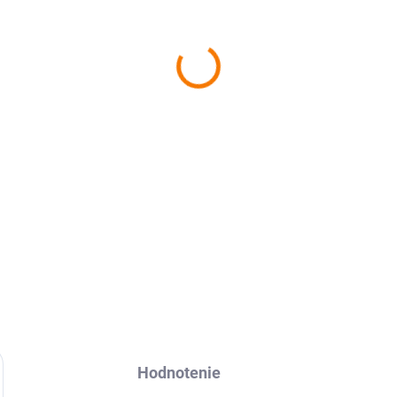
−
+
Ochranná fólia Avafol pre
Ho
nalepenie, odoslanie do 24h.
DETAILNÉ INFORMÁCIE
Hodnotenie