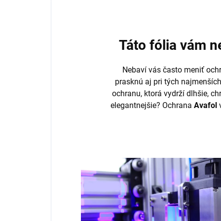
Táto fólia vám 
Nebaví vás často meniť ochr
prasknú aj pri tých najmenšíc
ochranu, ktorá vydrží dlhšie, ch
elegantnejšie? Ochrana
Avafol
v