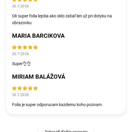
26.7.2026
Ok super folia lepšia ako sklo zatiaľ len už pri dotyku na
obrazovku
MARIA BARCIKOVA
26.7.2026
Super👌👌
MIRIAM BALÁŽOVÁ
26.7.2026
Folia je super odporucam kazdemu koho poznam.
Zobraziť ďalšie recenzie