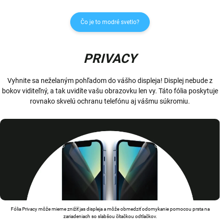
Čo je to modré svetlo?
PRIVACY
Vyhnite sa neželaným pohľadom do vášho displeja! Displej nebude z
bokov viditeľný, a tak uvidíte vašu obrazovku len vy. Táto fólia poskytuje
rovnako skvelú ochranu telefónu aj vášmu súkromiu.
Fólia Privacy môže mierne znižíť jas displeja a môže obmedziť odomykanie pomocou prsta na
zariadeniach so slabšou čítačkou odtlačkov.