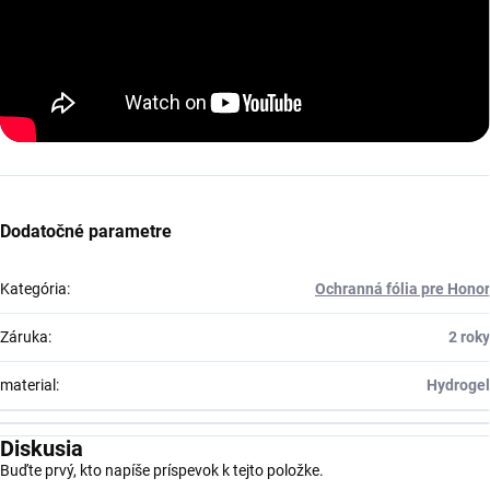
Dodatočné parametre
Kategória
:
Ochranná fólia pre Honor
Záruka
:
2 roky
material
:
Hydrogel
Diskusia
Buďte prvý, kto napíše príspevok k tejto položke.