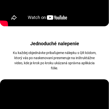
Jednoduché nalepenie
Ku každej objednávke pribaľujeme nálepku s QR kódom,
ktorý vás po naskenovaní presmeruje na inštruktážne
video, kde je krok po kroku ukázaná správna aplikácia
fólie.