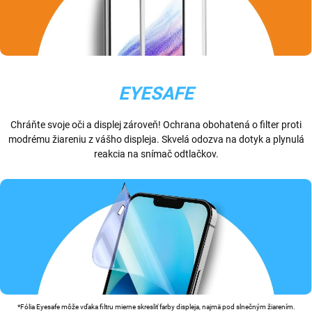
EYESAFE
Chráňte svoje oči a displej zároveň! Ochrana obohatená o filter proti
modrému žiareniu z vášho displeja. Skvelá odozva na dotyk a plynulá
reakcia na snímač odtlačkov.
*Fólia Eyesafe môže vďaka filtru mierne skresliť farby displeja, najmä pod slnečným žiarením.