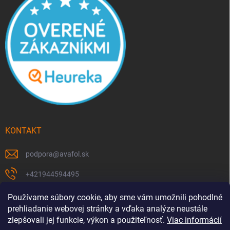
KONTAKT
podpora
@
avafol.sk
+421944594495
https://www.facebook.com/p/avafolsk-100091961793102/
Používame súbory cookie, aby sme vám umožnili pohodlné
prehliadanie webovej stránky a vďaka analýze neustále
avafol.sk/
zlepšovali jej funkcie, výkon a použiteľnosť.
Viac informácií