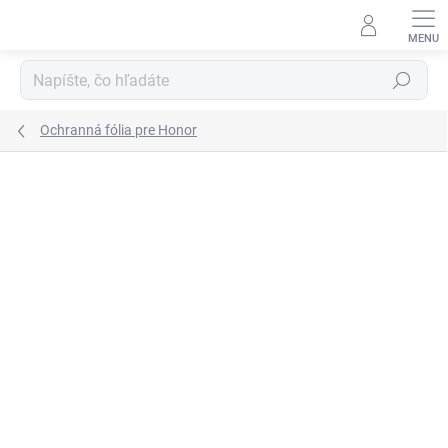
Prejsť
na
obsah
Hľadať
Ochranná fólia pre Honor
Podrobnosti hodnotenia
Neohodnotené