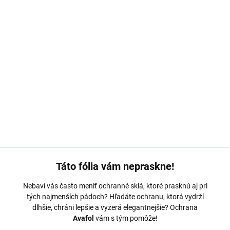
MOŽNOSTI DORUČENIA
−
+
Pridať do košíka
Ochranná fólia Avafol pre
Honor x6b.
Výroba na mieru,
jednoduché nalepenie, odoslanie do 24h.
DETAILNÉ INFORMÁCIE
OPÝTAŤ SA
Táto fólia vám nepraskne!
Nebaví vás často meniť ochranné sklá, ktoré prasknú aj pri
tých najmenších pádoch? Hľadáte ochranu, ktorá vydrží
dlhšie, chráni lepšie a vyzerá elegantnejšie? Ochrana
Avafol
vám s tým pomôže!