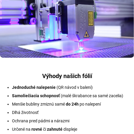
Výhody našich fólií
Jednoduché nalepenie
(QR návod v balení)
Samoliečiacia schopnosť
(malé škrabance sa samé zacelia)
Menšie bubliny zmiznú samé
do 24h
po nalepení
Dlhá životnosť
Ochrana pred pádmi a nárazmi
Určené na
rovné
či
zahnuté
displeje