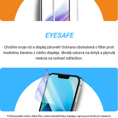
EYESAFE
Chráňte svoje oči a displej zároveň! Ochrana obohatená o filter proti
modrému žiareniu z vášho displeja. Skvelá odozva na dotyk a plynulá
reakcia na snímač odtlačkov.
*Fólia Eyesafe môže vďaka filtru mierne skresliť farby displeja, najmä pod slnečným žiarením.