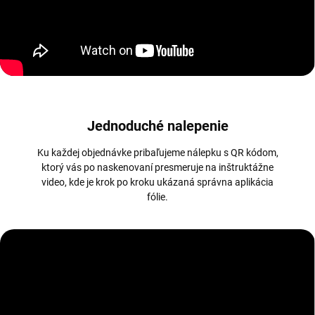
Jednoduché nalepenie
Ku každej objednávke pribaľujeme nálepku s QR kódom,
ktorý vás po naskenovaní presmeruje na inštruktážne
video, kde je krok po kroku ukázaná správna aplikácia
fólie.