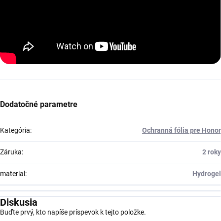
Dodatočné parametre
Kategória
:
Ochranná fólia pre Honor
Záruka
:
2 roky
material
:
Hydrogel
Diskusia
Buďte prvý, kto napíše príspevok k tejto položke.