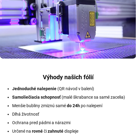
Výhody našich fólií
Jednoduché nalepenie
(QR návod v balení)
Samoliečiacia schopnosť
(malé škrabance sa samé zacelia)
Menšie bubliny zmiznú samé
do 24h
po nalepení
Dlhá životnosť
Ochrana pred pádmi a nárazmi
Určené na
rovné
či
zahnuté
displeje