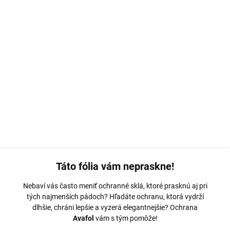
MOŽNOSTI DORUČENIA
−
+
Pridať do košíka
Ochranná fólia Avafol pre
Honor X8C.
Výroba na mieru,
jednoduché nalepenie, odoslanie do 24h.
DETAILNÉ INFORMÁCIE
OPÝTAŤ SA
Táto fólia vám nepraskne!
Nebaví vás často meniť ochranné sklá, ktoré prasknú aj pri
tých najmenších pádoch? Hľadáte ochranu, ktorá vydrží
dlhšie, chráni lepšie a vyzerá elegantnejšie? Ochrana
Avafol
vám s tým pomôže!