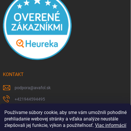
KONTAKT
podpora
@
avafol.sk
+421944594495
https://www.facebook.com/p/avafolsk-100091961793102/
Používame súbory cookie, aby sme vám umožnili pohodlné
prehliadanie webovej stránky a vďaka analýze neustále
avafol.sk/
zlepšovali jej funkcie, výkon a použiteľnosť.
Viac informácií