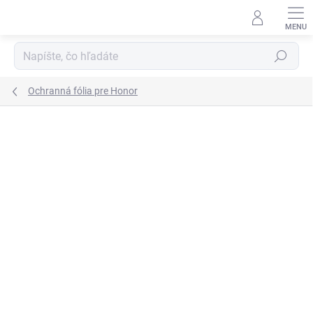
Prejsť
na
obsah
Hľadať
Ochranná fólia pre Honor
Podrobnosti hodnotenia
Neohodnotené