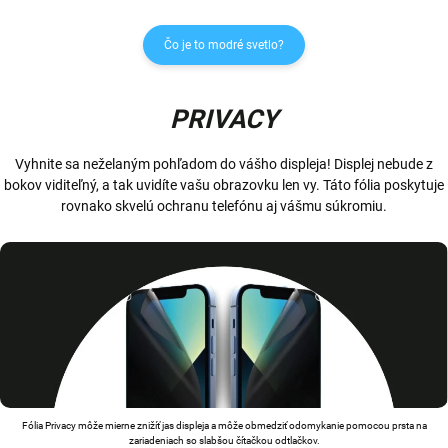
Čo je to modré svetlo?
PRIVACY
Vyhnite sa neželaným pohľadom do vášho displeja! Displej nebude z
bokov viditeľný, a tak uvidíte vašu obrazovku len vy. Táto fólia poskytuje
rovnako skvelú ochranu telefónu aj vášmu súkromiu.
Fólia Privacy môže mierne znižíť jas displeja a môže obmedziť odomykanie pomocou prsta na
zariadeniach so slabšou čítačkou odtlačkov.