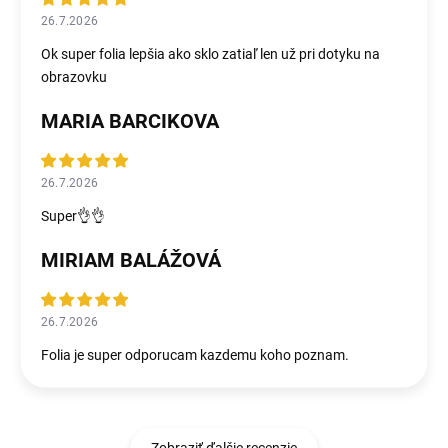
26.7.2026
Ok super folia lepšia ako sklo zatiaľ len už pri dotyku na
obrazovku
MARIA BARCIKOVA
26.7.2026
Super👌👌
MIRIAM BALÁŽOVÁ
26.7.2026
Folia je super odporucam kazdemu koho poznam.
Zobraziť ďalšie recenzie