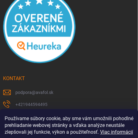
KONTAKT
podpora
@
avafol.sk
+421944594495
https://www.facebook.com/p/avafolsk-100091961793102/
Používame súbory cookie, aby sme vám umožnili pohodlné
prehliadanie webovej stránky a vďaka analýze neustále
avafol.sk/
zlepšovali jej funkcie, výkon a použiteľnosť.
Viac informácií