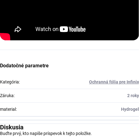
Dodatočné parametre
Kategória
:
Ochranná fólia pre Infinix
Záruka
:
2 roky
material
:
Hydrogel
Diskusia
Buďte prvý, kto napíše príspevok k tejto položke.