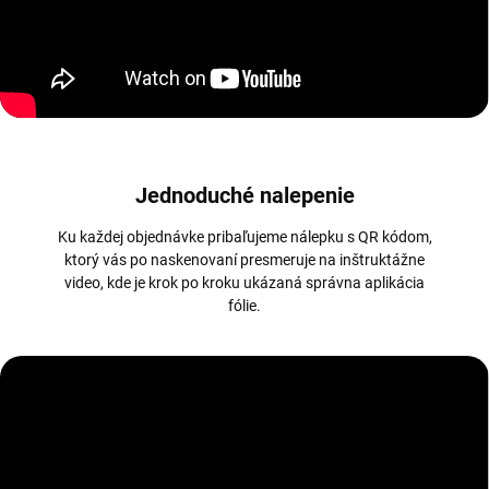
Jednoduché nalepenie
Ku každej objednávke pribaľujeme nálepku s QR kódom,
ktorý vás po naskenovaní presmeruje na inštruktážne
video, kde je krok po kroku ukázaná správna aplikácia
fólie.