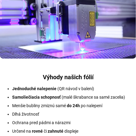
Výhody našich fólií
Jednoduché nalepenie
(QR návod v balení)
Samoliečiacia schopnosť
(malé škrabance sa samé zacelia)
Menšie bubliny zmiznú samé
do 24h
po nalepení
Dlhá životnosť
Ochrana pred pádmi a nárazmi
Určené na
rovné
či
zahnuté
displeje