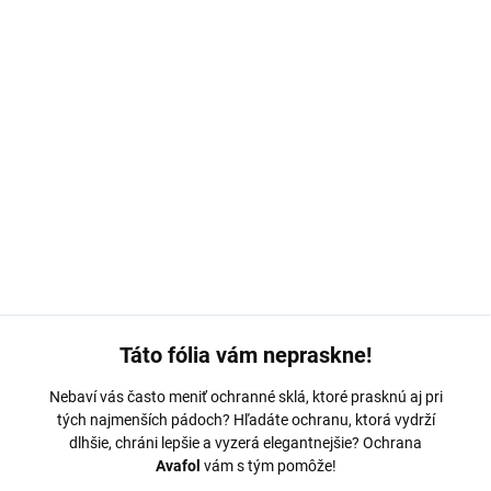
MOŽNOSTI DORUČENIA
−
+
Pridať do košíka
Ochranná fólia Avafol pre
Infinix 40i.
Výroba na mieru,
jednoduché nalepenie, odoslanie do 24h.
DETAILNÉ INFORMÁCIE
OPÝTAŤ SA
Táto fólia vám nepraskne!
Nebaví vás často meniť ochranné sklá, ktoré prasknú aj pri
tých najmenších pádoch? Hľadáte ochranu, ktorá vydrží
dlhšie, chráni lepšie a vyzerá elegantnejšie? Ochrana
Avafol
vám s tým pomôže!