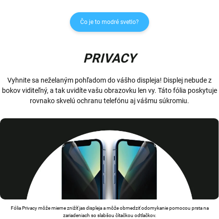
Čo je to modré svetlo?
PRIVACY
Vyhnite sa neželaným pohľadom do vášho displeja! Displej nebude z
bokov viditeľný, a tak uvidíte vašu obrazovku len vy. Táto fólia poskytuje
rovnako skvelú ochranu telefónu aj vášmu súkromiu.
Fólia Privacy môže mierne znižíť jas displeja a môže obmedziť odomykanie pomocou prsta na
zariadeniach so slabšou čítačkou odtlačkov.