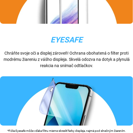
EYESAFE
Chráňte svoje oči a displej zároveň! Ochrana obohatená o filter proti
modrému žiareniu z vášho displeja. Skvelá odozva na dotyk a plynulá
reakcia na snímač odtlačkov.
*Fólia Eyesafe môže vďaka filtru mierne skresliť farby displeja, najmä pod slnečným žiarením.