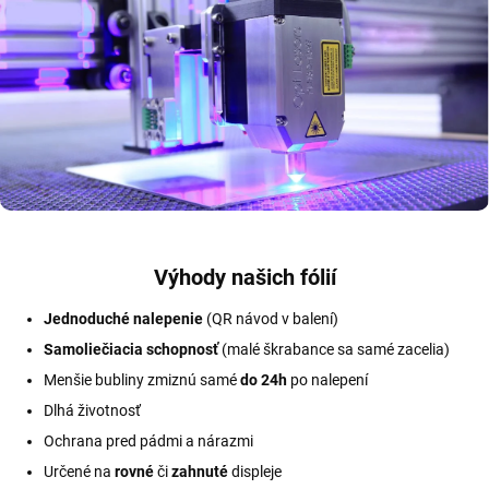
Výhody našich fólií
Jednoduché nalepenie
(QR návod v balení)
Samoliečiacia schopnosť
(malé škrabance sa samé zacelia)
Menšie bubliny zmiznú samé
do 24h
po nalepení
Dlhá životnosť
Ochrana pred pádmi a nárazmi
Určené na
rovné
či
zahnuté
displeje