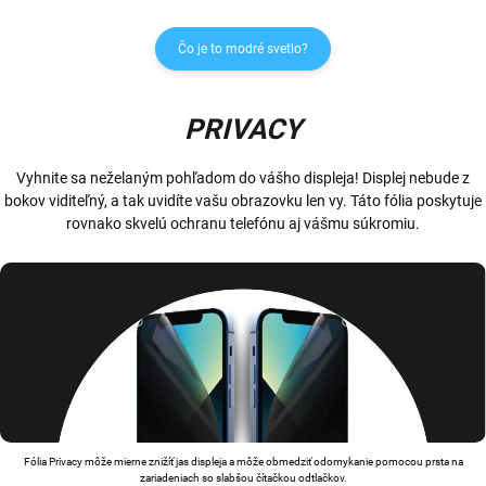
Čo je to modré svetlo?
PRIVACY
Vyhnite sa neželaným pohľadom do vášho displeja! Displej nebude z
bokov viditeľný, a tak uvidíte vašu obrazovku len vy. Táto fólia poskytuje
rovnako skvelú ochranu telefónu aj vášmu súkromiu.
Fólia Privacy môže mierne znižíť jas displeja a môže obmedziť odomykanie pomocou prsta na
zariadeniach so slabšou čítačkou odtlačkov.