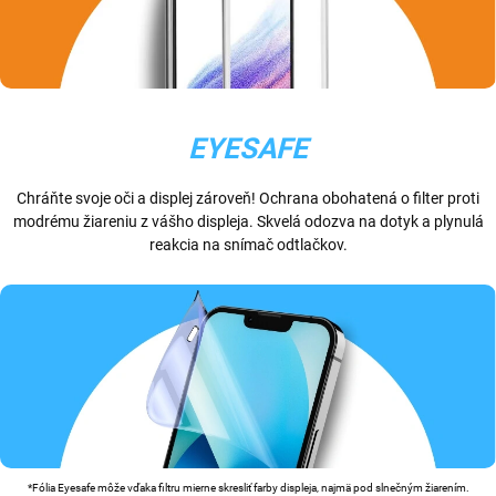
EYESAFE
Chráňte svoje oči a displej zároveň! Ochrana obohatená o filter proti
modrému žiareniu z vášho displeja. Skvelá odozva na dotyk a plynulá
reakcia na snímač odtlačkov.
*Fólia Eyesafe môže vďaka filtru mierne skresliť farby displeja, najmä pod slnečným žiarením.