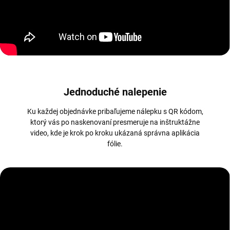
Jednoduché nalepenie
Ku každej objednávke pribaľujeme nálepku s QR kódom,
ktorý vás po naskenovaní presmeruje na inštruktážne
video, kde je krok po kroku ukázaná správna aplikácia
fólie.