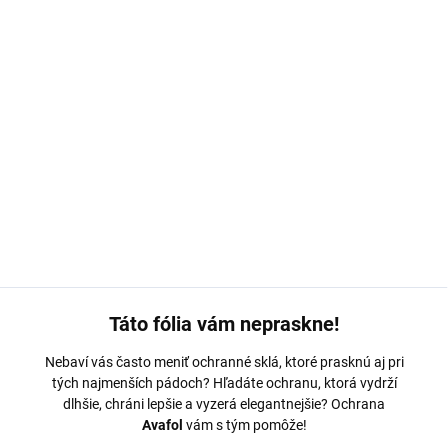
MOŽNOSTI DORUČENIA
−
+
Pridať do košíka
Ochranná fólia Avafol pre
Infinix Note 40 Pro 5G.
Výroba na
mieru, jednoduché nalepenie, odoslanie do 24h.
DETAILNÉ INFORMÁCIE
OPÝTAŤ SA
Táto fólia vám nepraskne!
Nebaví vás často meniť ochranné sklá, ktoré prasknú aj pri
tých najmenších pádoch? Hľadáte ochranu, ktorá vydrží
dlhšie, chráni lepšie a vyzerá elegantnejšie? Ochrana
Avafol
vám s tým pomôže!