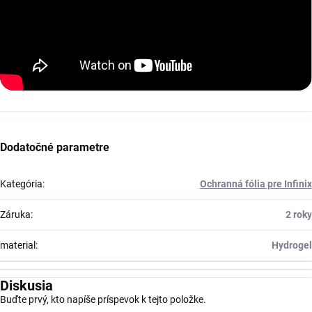
Dodatočné parametre
Kategória
:
Ochranná fólia pre Infinix
Záruka
:
2 roky
material
:
Hydrogel
Diskusia
Buďte prvý, kto napíše príspevok k tejto položke.