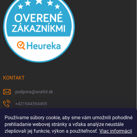
KONTAKT
podpora
@
avafol.sk
+421944594495
https://www.facebook.com/p/avafolsk-100091961793102/
Používame súbory cookie, aby sme vám umožnili pohodlné
prehliadanie webovej stránky a vďaka analýze neustále
avafol.sk/
zlepšovali jej funkcie, výkon a použiteľnosť.
Viac informácií