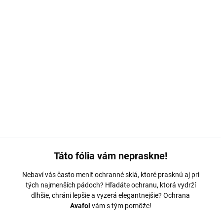
MOŽNOSTI DORUČENIA
−
+
Pridať do košíka
Ochranná fólia Avafol pre
Infinix Smart 8.
Výroba na mieru,
jednoduché nalepenie, odoslanie do 24h.
DETAILNÉ INFORMÁCIE
OPÝTAŤ SA
Táto fólia vám nepraskne!
Nebaví vás často meniť ochranné sklá, ktoré prasknú aj pri
tých najmenších pádoch? Hľadáte ochranu, ktorá vydrží
dlhšie, chráni lepšie a vyzerá elegantnejšie? Ochrana
Avafol
vám s tým pomôže!