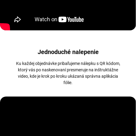
Jednoduché nalepenie
Ku každej objednávke pribaľujeme nálepku s QR kódom,
ktorý vás po naskenovaní presmeruje na inštruktážne
video, kde je krok po kroku ukázaná správna aplikácia
fólie.