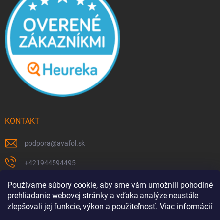
KONTAKT
podpora
@
avafol.sk
+421944594495
https://www.facebook.com/p/avafolsk-100091961793102/
Používame súbory cookie, aby sme vám umožnili pohodlné
prehliadanie webovej stránky a vďaka analýze neustále
avafol.sk/
zlepšovali jej funkcie, výkon a použiteľnosť.
Viac informácií