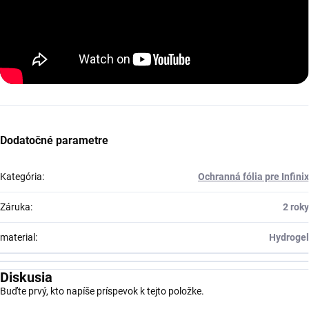
Dodatočné parametre
Kategória
:
Ochranná fólia pre Infinix
Záruka
:
2 roky
material
:
Hydrogel
Diskusia
Buďte prvý, kto napíše príspevok k tejto položke.