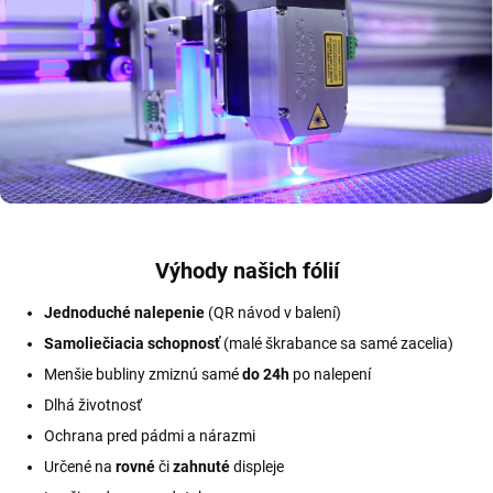
Výhody našich fólií
Jednoduché nalepenie
(QR návod v balení)
Samoliečiacia schopnosť
(malé škrabance sa samé zacelia)
Menšie bubliny zmiznú samé
do 24h
po nalepení
Dlhá životnosť
Ochrana pred pádmi a nárazmi
Určené na
rovné
či
zahnuté
displeje