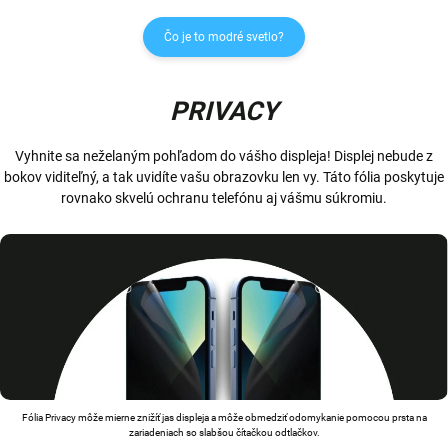
Čo je to modré svetlo?
PRIVACY
Vyhnite sa neželaným pohľadom do vášho displeja! Displej nebude z
bokov viditeľný, a tak uvidíte vašu obrazovku len vy. Táto fólia poskytuje
rovnako skvelú ochranu telefónu aj vášmu súkromiu.
Fólia Privacy môže mierne znižíť jas displeja a môže obmedziť odomykanie pomocou prsta na
zariadeniach so slabšou čítačkou odtlačkov.