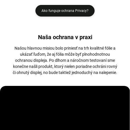
Ako funguje ochrana Privacy?
Naša ochrana v praxi
Našou hlavnou misiou bolo priniesť na trh kvalitné fólie a
ukázať ľuďom, že aj fólia môže byť plnohodnotnou
ochranou displeja. Po dlhom a náročnom testovaní sme
konečne našli produkt, ktorý nielen poriadne ochráni rovný
či ohnutý displej, no bude taktiež jednoduchý na nalepenie.