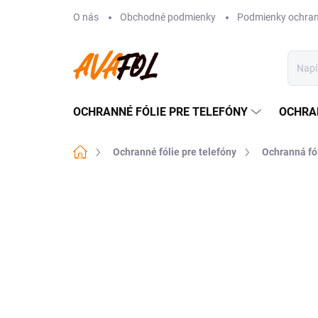
Prejsť
O nás
Obchodné podmienky
Podmienky ochran
na
obsah
OCHRANNÉ FÓLIE PRE TELEFÓNY
OCHRA
Domov
Ochranné fólie pre telefóny
Ochranná fó
Neohodnotené
Podrobnosti hodnote