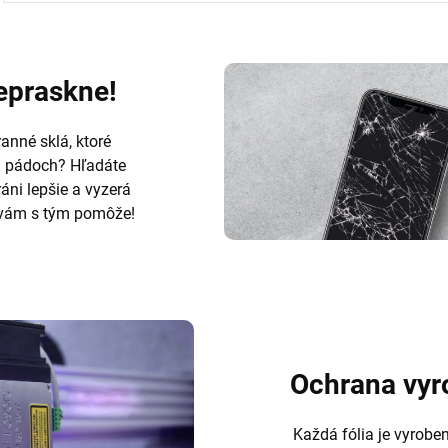
nepraskne!
anné sklá, ktoré
h pádoch? Hľadáte
ráni lepšie a vyzerá
ám s tým pomôže!
Ochrana vyr
Každá fólia je vyrobe