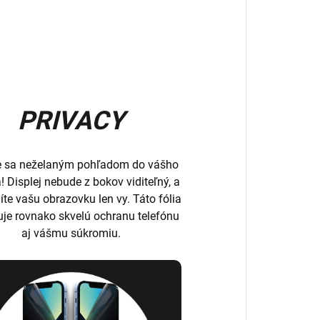
PRIVACY
e sa neželaným pohľadom do vášho
a! Displej nebude z bokov viditeľný, a
íte vašu obrazovku len vy. Táto fólia
uje rovnako skvelú ochranu telefónu
aj vášmu súkromiu.