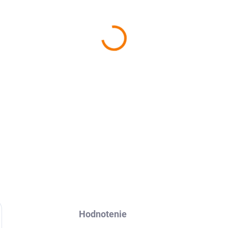
−
+
Ochranná fólia Avafol pre
iP
odoslanie do 24h.
DETAILNÉ INFORMÁCIE
Hodnotenie