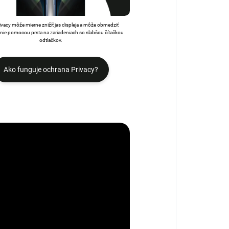
rivacy môže mierne znižíť jas displeja a môže obmedziť
ie pomocou prsta na zariadeniach so slabšou čítačkou
odtlačkov.
Ako funguje ochrana Privacy?