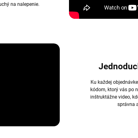
duchý na nalepenie.
Jednoduc
Ku každej objednávke
kódom, ktorý vás po 
inštruktážne video, k
správna a