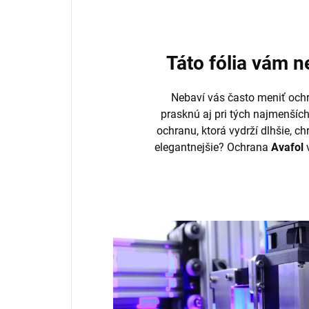
Táto fólia vám 
Nebaví vás často meniť ochr
prasknú aj pri tých najmenšíc
ochranu, ktorá vydrží dlhšie, ch
elegantnejšie? Ochrana
Avafol
v