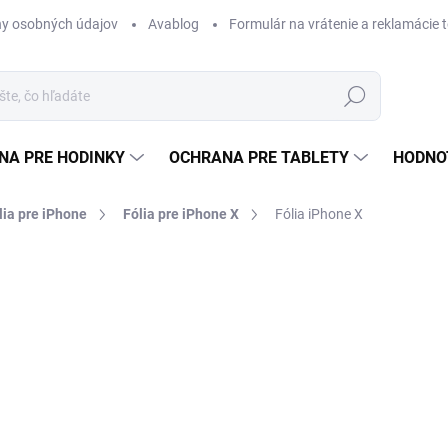
y osobných údajov
Avablog
Formulár na vrátenie a reklamácie 
Hľadať
NA PRE HODINKY
OCHRANA PRE TABLETY
HODNO
lia pre iPhone
Fólia pre iPhone X
Fólia iPhone X
nia
od €12,49
od
€
Jednotková
ZVOĽTE VARIANT
cena:
TYP
MÔŽEME DORUČIŤ DO:
ZVOĽT