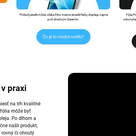
*Fólia Eyesafe môže vďaka filtru mierne skresliť farby displeja, najmä
Fólia P
pod slnečným žiarením.
odomykan
Čo je to modré svetlo?
v praxi
esť na trh kvalitné
 fólia môže byť
leja. Po dlhom a
ne našli produkt,
i rovný či ohnutý