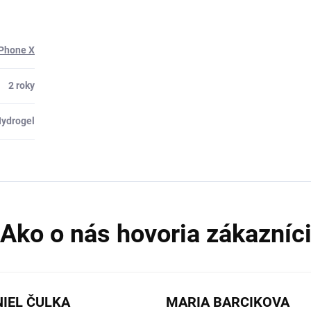
iPhone X
2 roky
ydrogel
IEL ČULKA
MARIA BARCIKOVA