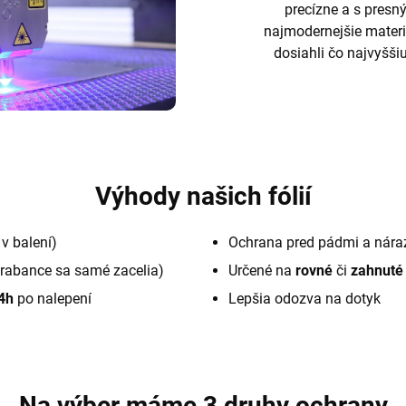
precízne a s pres
najmodernejšie materi
dosiahli čo najvyššiu
Výhody našich fólií
v balení)
Ochrana pred pádmi a nára
rabance sa samé zacelia)
Určené na
rovné
či
zahnuté
4h
po nalepení
Lepšia odozva na dotyk
Na výber máme 3 druhy ochrany