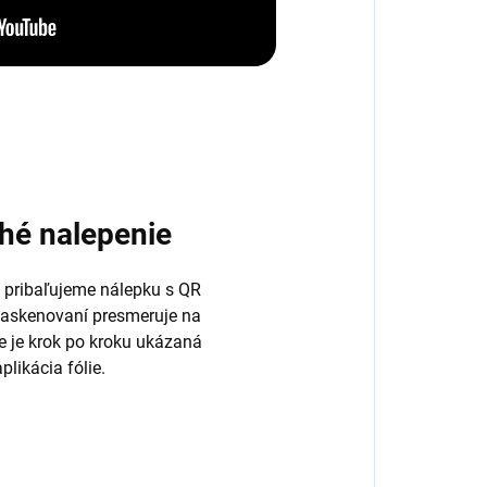
hé nalepenie
 pribaľujeme nálepku s QR
naskenovaní presmeruje na
de je krok po kroku ukázaná
plikácia fólie.