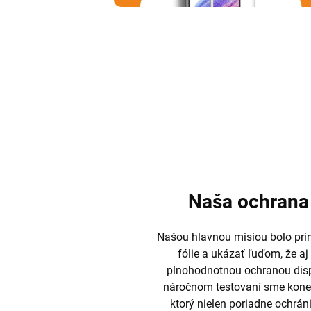
Naša ochrana 
Našou hlavnou misiou bolo prini
fólie a ukázať ľuďom, že aj
plnohodnotnou ochranou disp
náročnom testovaní sme koneč
ktorý nielen poriadne ochrán