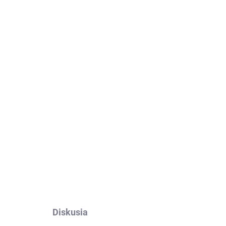
Pridať do košíka
hone X
. Výroba na mieru, jednoduché nalepenie,
OPÝTAŤ SA
Diskusia