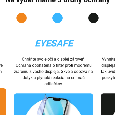
EYESAFE
Chráňte svoje oči a displej zároveň!
Vyhnit
re
Ochrana obohatená o filter proti modrému
displej
ón
žiareniu z vášho displeja. Skvelá odozva na
tak uvid
dotyk a plynulá reakcia na snímač
poskyt
odtlačkov.