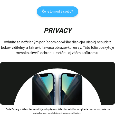
Čo je to modré svetlo?
PRIVACY
Vyhnite sa neželaným pohľadom do vášho displeja! Displej nebude z
bokov viditeľný, a tak uvidíte vašu obrazovku len vy. Táto fólia poskytuje
rovnako skvelú ochranu telefónu aj vášmu súkromiu.
Fólia Privacy môže mierne znižíť jas displeja a môže obmedziť odomykanie pomocou prsta na
zariadeniach so slabšou čítačkou odtlačkov.