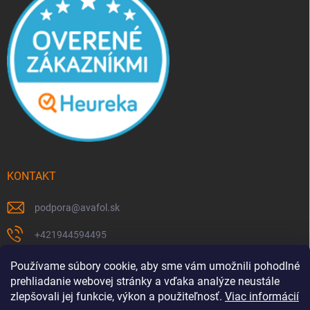
KONTAKT
podpora
@
avafol.sk
+421944594495
https://www.facebook.com/p/avafolsk-100091961793102/
Používame súbory cookie, aby sme vám umožnili pohodlné
prehliadanie webovej stránky a vďaka analýze neustále
avafol.sk/
zlepšovali jej funkcie, výkon a použiteľnosť.
Viac informácií