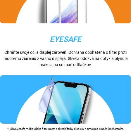
EYESAFE
Chráňte svoje oči a displej zároveň! Ochrana obohatená o filter proti
modrému žiareniu z vášho displeja. Skvelá odozva na dotyk a plynulá
reakcia na snímač odtlačkov.
*Fólia Eyesafe môže vďaka filtru mierne skresliť farby displeja, najmä pod slnečným žiarením.