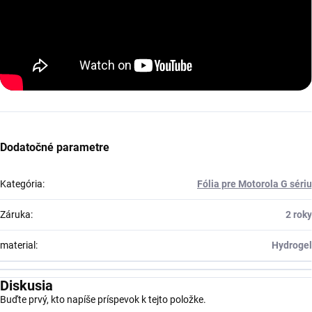
Dodatočné parametre
Kategória
:
Fólia pre Motorola G sériu
Záruka
:
2 roky
material
:
Hydrogel
Diskusia
Buďte prvý, kto napíše príspevok k tejto položke.