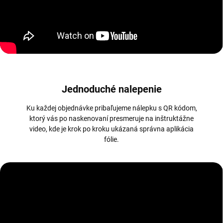
Jednoduché nalepenie
Ku každej objednávke pribaľujeme nálepku s QR kódom,
ktorý vás po naskenovaní presmeruje na inštruktážne
video, kde je krok po kroku ukázaná správna aplikácia
fólie.