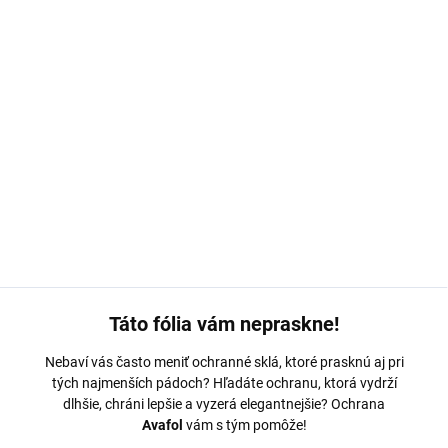
MOŽNOSTI DORUČENIA
−
+
Pridať do košíka
Ochranná fólia Avafol pre Motorola G55. Výroba na mieru,
jednoduché nalepenie, odoslanie do 24h.
DETAILNÉ INFORMÁCIE
OPÝTAŤ SA
Táto fólia vám nepraskne!
Nebaví vás často meniť ochranné sklá, ktoré prasknú aj pri
tých najmenších pádoch? Hľadáte ochranu, ktorá vydrží
dlhšie, chráni lepšie a vyzerá elegantnejšie? Ochrana
Avafol
vám s tým pomôže!