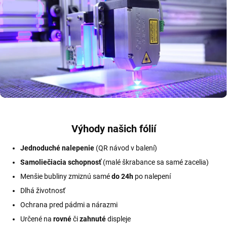
Výhody našich fólií
Jednoduché nalepenie
(QR návod v balení)
Samoliečiacia schopnosť
(malé škrabance sa samé zacelia)
Menšie bubliny zmiznú samé
do 24h
po nalepení
Dlhá životnosť
Ochrana pred pádmi a nárazmi
Určené na
rovné
či
zahnuté
displeje