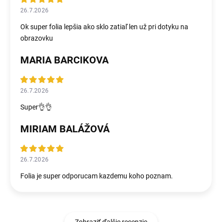
26.7.2026
Ok super folia lepšia ako sklo zatiaľ len už pri dotyku na
obrazovku
MARIA BARCIKOVA
26.7.2026
Super👌👌
MIRIAM BALÁŽOVÁ
26.7.2026
Folia je super odporucam kazdemu koho poznam.
Zobraziť ďalšie recenzie