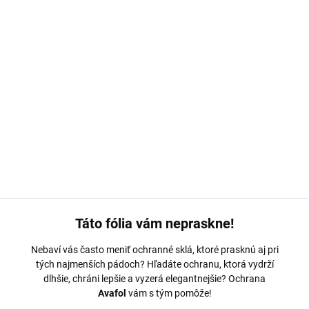
MOŽNOSTI DORUČENIA
−
+
Pridať do košíka
Ochranná fólia Avafol pre
Nothing CMF Phone 1.
Výroba na
mieru, jednoduché nalepenie, odoslanie do 24h.
DETAILNÉ INFORMÁCIE
OPÝTAŤ SA
Táto fólia vám nepraskne!
Nebaví vás často meniť ochranné sklá, ktoré prasknú aj pri
tých najmenších pádoch? Hľadáte ochranu, ktorá vydrží
dlhšie, chráni lepšie a vyzerá elegantnejšie? Ochrana
Avafol
vám s tým pomôže!