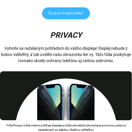
Čo je to modré svetlo?
PRIVACY
Vyhnite sa neželaným pohľadom do vášho displeja! Displej nebude z
bokov viditeľný, a tak uvidíte vašu obrazovku len vy. Táto fólia poskytuje
rovnako skvelú ochranu telefónu aj vášmu súkromiu.
Fólia Privacy môže mierne znižíť jas displeja a môže obmedziť odomykanie pomocou prsta na
zariadeniach so slabšou čítačkou odtlačkov.