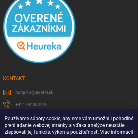
KONTAKT
podpora
@
avafol.sk
+421944594495
https://www.facebook.com/p/avafolsk-100091961793102/
Používame súbory cookie, aby sme vám umožnili pohodlné
prehliadanie webovej stránky a vďaka analýze neustále
avafol.sk/
zlepšovali jej funkcie, výkon a použiteľnosť.
Viac informácií