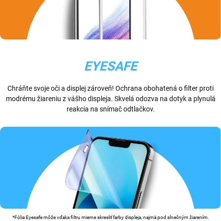
EYESAFE
Chráňte svoje oči a displej zároveň! Ochrana obohatená o filter proti
modrému žiareniu z vášho displeja. Skvelá odozva na dotyk a plynulá
reakcia na snímač odtlačkov.
*Fólia Eyesafe môže vďaka filtru mierne skresliť farby displeja, najmä pod slnečným žiarením.