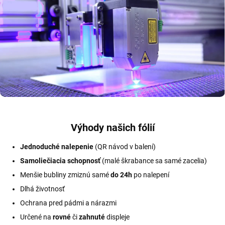
Výhody našich fólií
Jednoduché nalepenie
(QR návod v balení)
Samoliečiacia schopnosť
(malé škrabance sa samé zacelia)
Menšie bubliny zmiznú samé
do 24h
po nalepení
Dlhá životnosť
Ochrana pred pádmi a nárazmi
Určené na
rovné
či
zahnuté
displeje