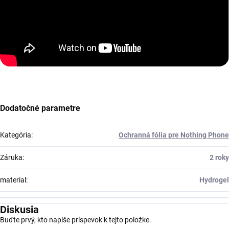
Dodatočné parametre
Kategória
:
Ochranná fólia pre Nothing Phone
Záruka
:
2 roky
material
:
Hydrogel
Diskusia
Buďte prvý, kto napíše príspevok k tejto položke.