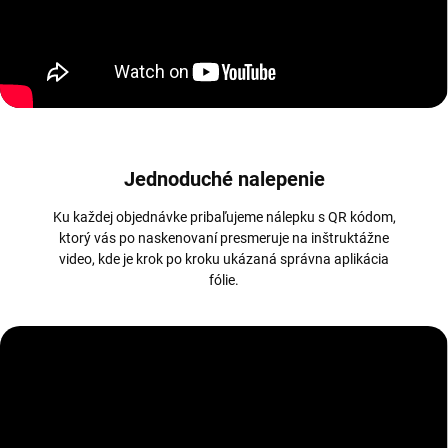
Jednoduché nalepenie
Ku každej objednávke pribaľujeme nálepku s QR kódom,
ktorý vás po naskenovaní presmeruje na inštruktážne
video, kde je krok po kroku ukázaná správna aplikácia
fólie.