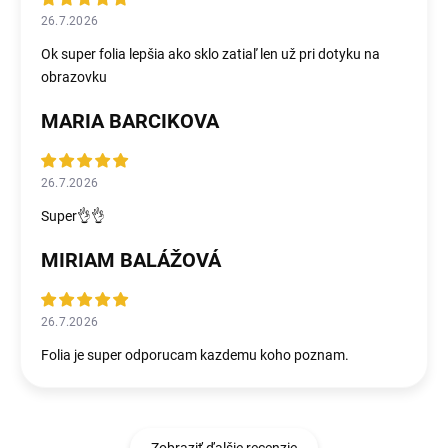
26.7.2026
Ok super folia lepšia ako sklo zatiaľ len už pri dotyku na
obrazovku
MARIA BARCIKOVA
26.7.2026
Super👌👌
MIRIAM BALÁŽOVÁ
26.7.2026
Folia je super odporucam kazdemu koho poznam.
Zobraziť ďalšie recenzie