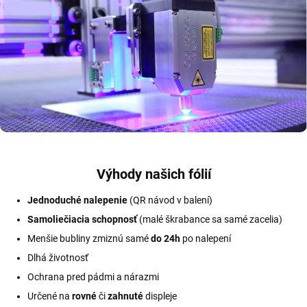
Výhody našich fólií
Jednoduché nalepenie
(QR návod v balení)
Samoliečiacia schopnosť
(malé škrabance sa samé zacelia)
Menšie bubliny zmiznú samé
do 24h
po nalepení
Dlhá životnosť
Ochrana pred pádmi a nárazmi
Určené na
rovné
či
zahnuté
displeje