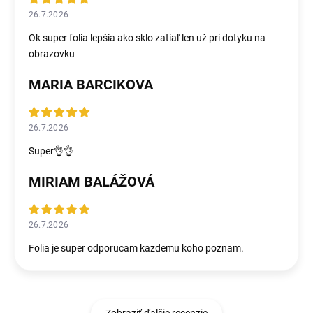
26.7.2026
Ok super folia lepšia ako sklo zatiaľ len už pri dotyku na
obrazovku
MARIA BARCIKOVA
26.7.2026
Super👌👌
MIRIAM BALÁŽOVÁ
26.7.2026
Folia je super odporucam kazdemu koho poznam.
Zobraziť ďalšie recenzie