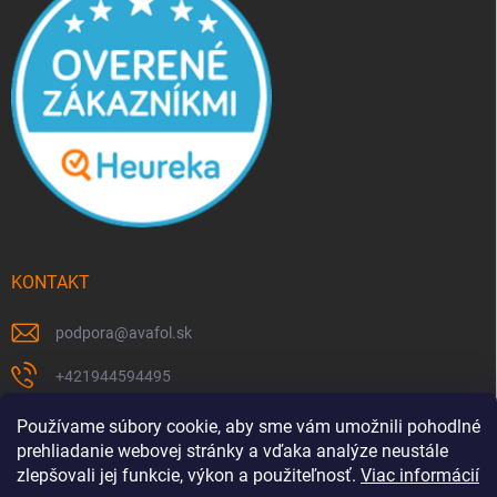
KONTAKT
podpora
@
avafol.sk
+421944594495
https://www.facebook.com/p/avafolsk-100091961793102/
Používame súbory cookie, aby sme vám umožnili pohodlné
prehliadanie webovej stránky a vďaka analýze neustále
avafol.sk/
zlepšovali jej funkcie, výkon a použiteľnosť.
Viac informácií