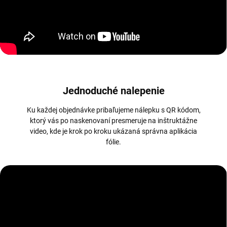
Jednoduché nalepenie
Ku každej objednávke pribaľujeme nálepku s QR kódom,
ktorý vás po naskenovaní presmeruje na inštruktážne
video, kde je krok po kroku ukázaná správna aplikácia
fólie.