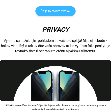
Čo je to modré svetlo?
PRIVACY
Vyhnite sa neželaným pohľadom do vášho displeja! Displej nebude z
bokov viditeľný, a tak uvidíte vašu obrazovku len vy. Táto fólia poskytuje
rovnako skvelú ochranu telefónu aj vášmu súkromiu.
Fólia Privacy môže mierne znižíť jas displeja a môže obmedziť odomykanie pomocou prsta na
zariadeniach so slabšou čítačkou odtlačkov.