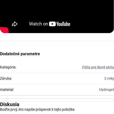
Dodatočné parametre
Kategória
:
Fólia pre Nord sériu
Záruka
:
2 roky
material
:
Hydrogel
Diskusia
Buďte prvý, kto napíše príspevok k tejto položke.