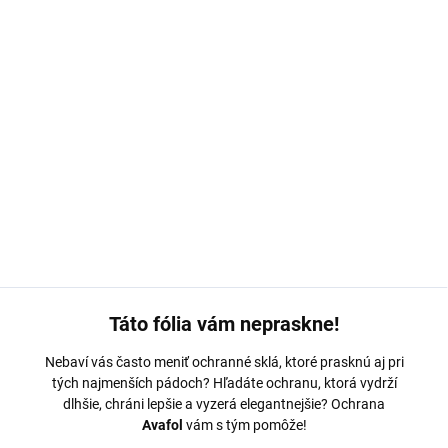
MOŽNOSTI DORUČENIA
−
+
Pridať do košíka
Ochranná fólia Avafol pre
Oneplus Nord N3 5G.
Výroba na mieru,
jednoduché nalepenie, odoslanie do 24h.
DETAILNÉ INFORMÁCIE
OPÝTAŤ SA
Táto fólia vám nepraskne!
Nebaví vás často meniť ochranné sklá, ktoré prasknú aj pri
tých najmenších pádoch? Hľadáte ochranu, ktorá vydrží
dlhšie, chráni lepšie a vyzerá elegantnejšie? Ochrana
Avafol
vám s tým pomôže!