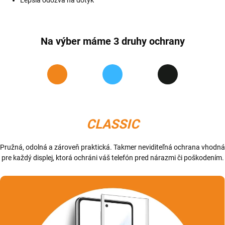
Lepšia odozva na dotyk
Na výber máme 3 druhy ochrany
CLASSIC
Pružná, odolná a zároveň praktická. Takmer neviditeľná ochrana vhodná
pre každý displej, ktorá ochráni váš telefón pred nárazmi či poškodením.