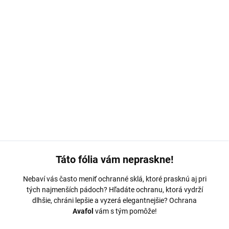
MOŽNOSTI DORUČENIA
−
+
Pridať do košíka
OPPO A5 Pro 5G
Ochranná fólia Avafol
DETAILNÉ INFORMÁCIE
OPÝTAŤ SA
Táto fólia vám nepraskne!
Nebaví vás často meniť ochranné sklá, ktoré prasknú aj pri
tých najmenších pádoch? Hľadáte ochranu, ktorá vydrží
dlhšie, chráni lepšie a vyzerá elegantnejšie? Ochrana
Avafol
vám s tým pomôže!