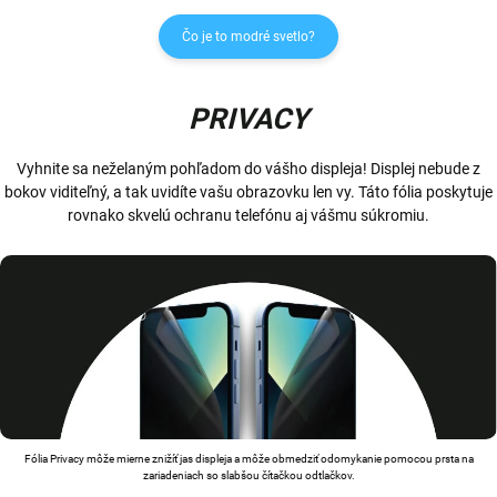
Čo je to modré svetlo?
PRIVACY
Vyhnite sa neželaným pohľadom do vášho displeja! Displej nebude z
bokov viditeľný, a tak uvidíte vašu obrazovku len vy. Táto fólia poskytuje
rovnako skvelú ochranu telefónu aj vášmu súkromiu.
Fólia Privacy môže mierne znižíť jas displeja a môže obmedziť odomykanie pomocou prsta na
zariadeniach so slabšou čítačkou odtlačkov.