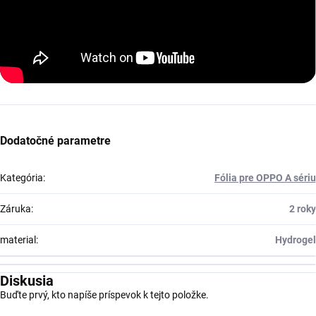
Dodatočné parametre
Kategória
:
Fólia pre OPPO A sériu
Záruka
:
2 roky
material
:
Hydrogel
Diskusia
Buďte prvý, kto napíše príspevok k tejto položke.