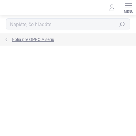
Prejsť
na
obsah
Hľadať
Fólia pre OPPO A sériu
Podrobnosti hodnotenia
Neohodnotené