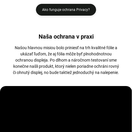
Ako funguje ochrana Privacy?
Naša ochrana v praxi
Našou hlavnou misiou bolo priniesť na trh kvalitné fólie a
ukázať ľuďom, že aj fólia môže byť plnohodnotnou
ochranou displeja. Po dlhom a náročnom testovaní sme
konečne našli produkt, ktorý nielen poriadne ochráni rovný
či ohnutý displej, no bude taktiež jednoduchý na nalepenie.