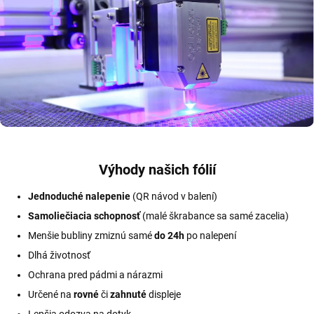
Výhody našich fólií
Jednoduché nalepenie
(QR návod v balení)
Samoliečiacia schopnosť
(malé škrabance sa samé zacelia)
Menšie bubliny zmiznú samé
do 24h
po nalepení
Dlhá životnosť
Ochrana pred pádmi a nárazmi
Určené na
rovné
či
zahnuté
displeje