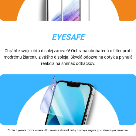
EYESAFE
Chráňte svoje oči a displej zároveň! Ochrana obohatená o filter proti
modrému žiareniu z vášho displeja. Skvelá odozva na dotyk a plynulá
reakcia na snímač odtlačkov.
*Fólia Eyesafe môže vďaka filtru mierne skresliť farby displeja, najmä pod slnečným žiarením.