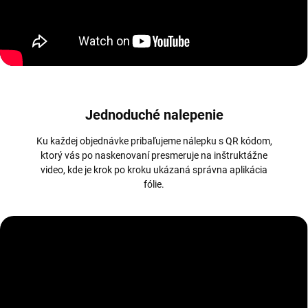
Jednoduché nalepenie
Ku každej objednávke pribaľujeme nálepku s QR kódom,
ktorý vás po naskenovaní presmeruje na inštruktážne
video, kde je krok po kroku ukázaná správna aplikácia
fólie.