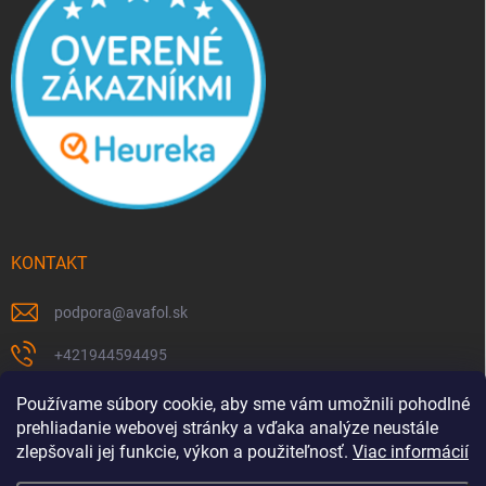
KONTAKT
podpora
@
avafol.sk
+421944594495
https://www.facebook.com/p/avafolsk-100091961793102/
Používame súbory cookie, aby sme vám umožnili pohodlné
prehliadanie webovej stránky a vďaka analýze neustále
avafol.sk/
zlepšovali jej funkcie, výkon a použiteľnosť.
Viac informácií