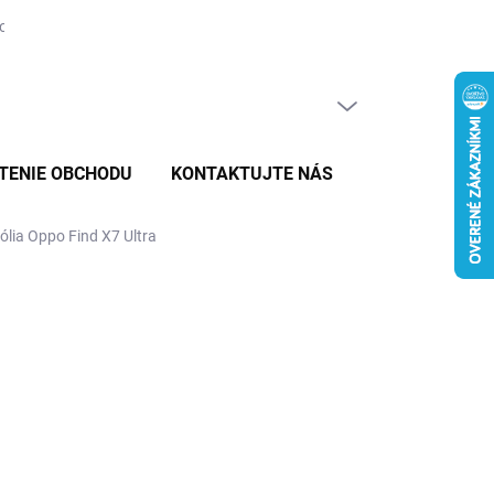
tovaru
PRÁZDNY KOŠÍK
NÁKUPNÝ
KOŠÍK
TENIE OBCHODU
KONTAKTUJTE NÁS
ólia Oppo Find X7 Ultra
8,99
E VARIANT
MOŽNOSTI DORUČENIA