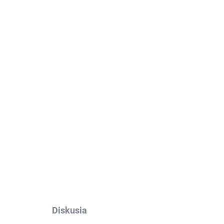
Pridať do košíka
 fólia Avafol
OPÝTAŤ SA
Diskusia