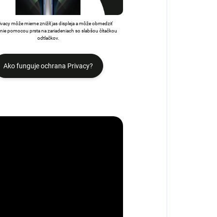
rivacy môže mierne znižíť jas displeja a môže obmedziť
ie pomocou prsta na zariadeniach so slabšou čítačkou
odtlačkov.
Ako funguje ochrana Privacy?