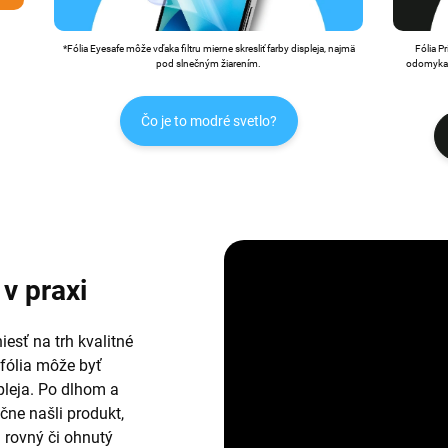
*Fólia Eyesafe môže vďaka filtru mierne skresliť farby displeja, najmä
Fólia P
pod slnečným žiarením.
odomykan
Čo je to modré svetlo?
v praxi
esť na trh kvalitné
 fólia môže byť
leja. Po dlhom a
ne našli produkt,
i rovný či ohnutý