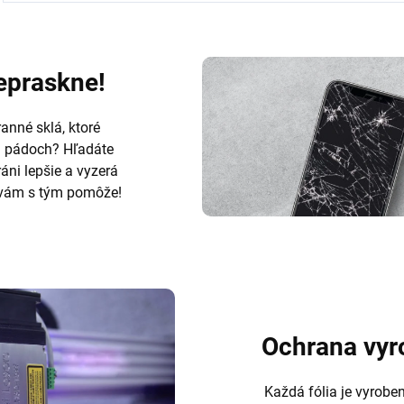
nepraskne!
anné sklá, ktoré
h pádoch? Hľadáte
ráni lepšie a vyzerá
ám s tým pomôže!
Ochrana vyr
Každá fólia je vyrobe