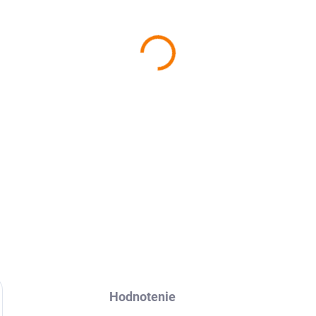
−
+
OPPO Find X7 Ultra
Ochranná
DETAILNÉ INFORMÁCIE
Hodnotenie