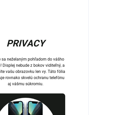
PRIVACY
e sa neželaným pohľadom do vášho
a! Displej nebude z bokov viditeľný, a
íte vašu obrazovku len vy. Táto fólia
uje rovnako skvelú ochranu telefónu
aj vášmu súkromiu.