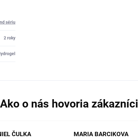
nd sériu
2 roky
ydrogel
IEL ČULKA
MARIA BARCIKOVA