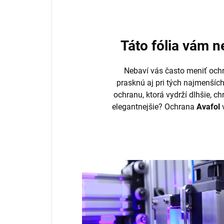
Táto fólia vám 
Nebaví vás často meniť ochr
prasknú aj pri tých najmenšíc
ochranu, ktorá vydrží dlhšie, ch
elegantnejšie? Ochrana
Avafol
v