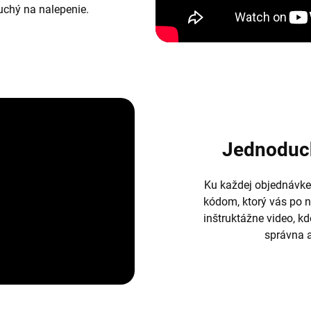
duchý na nalepenie.
Jednoduc
Ku každej objednávke
kódom, ktorý vás po 
inštruktážne video, k
správna a