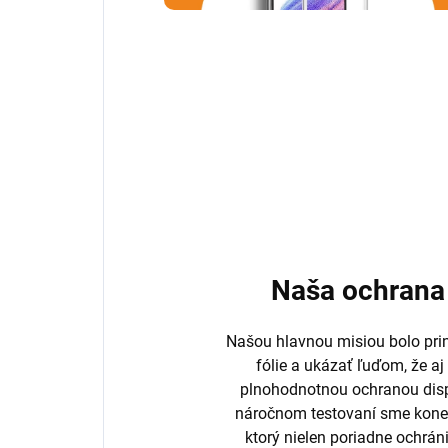
Naša ochrana 
Našou hlavnou misiou bolo prini
fólie a ukázať ľuďom, že aj
plnohodnotnou ochranou disp
náročnom testovaní sme koneč
ktorý nielen poriadne ochrán