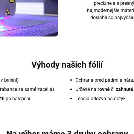
precízne a s pres
najmodernejšie materi
dosiahli čo najvyššiu
Výhody našich fólií
v balení)
Ochrana pred pádmi a nára
rabance sa samé zacelia)
Určené na
rovné
či
zahnuté
4h
po nalepení
Lepšia odozva na dotyk
Na výber máme 3 druhy ochrany