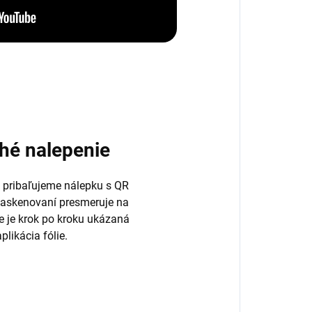
hé nalepenie
 pribaľujeme nálepku s QR
naskenovaní presmeruje na
de je krok po kroku ukázaná
plikácia fólie.