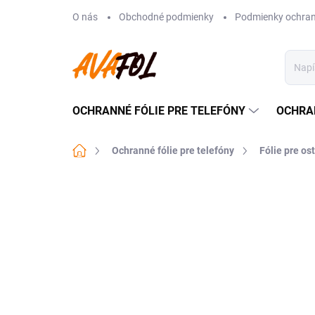
Prejsť
O nás
Obchodné podmienky
Podmienky ochran
na
obsah
OCHRANNÉ FÓLIE PRE TELEFÓNY
OCHRA
Domov
Ochranné fólie pre telefóny
Fólie pre os
Neohodnotené
Podrobnosti hodnote