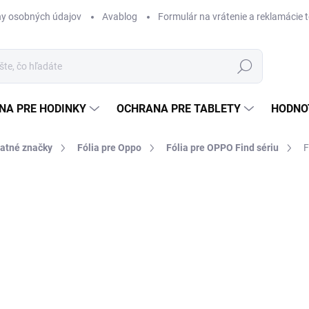
y osobných údajov
Avablog
Formulár na vrátenie a reklamácie 
Hľadať
NA PRE HODINKY
OCHRANA PRE TABLETY
HODNO
tatné značky
Fólia pre Oppo
Fólia pre OPPO Find sériu
F
nia
od €12,49
od
€
Jednotková
ZVOĽTE VARIANT
cena:
TYP
MÔŽEME DORUČIŤ DO:
ZVOĽT