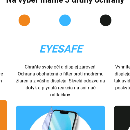
EYESAFE
Chráňte svoje oči a displej zároveň!
Vyhnit
re
Ochrana obohatená o filter proti modrému
displej
ón
žiareniu z vášho displeja. Skvelá odozva na
tak uvid
dotyk a plynulá reakcia na snímač
poskyt
odtlačkov.