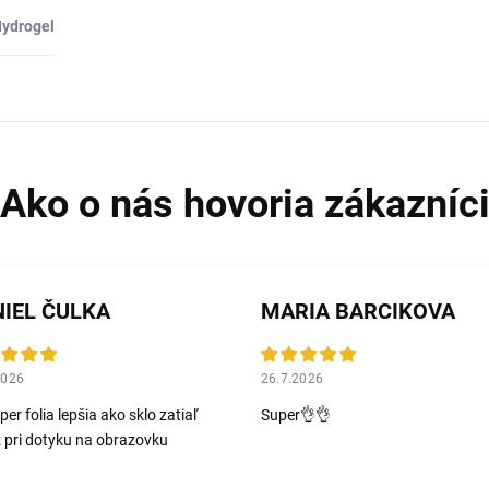
ydrogel
IEL ČULKA
MARIA BARCIKOVA
2026
26.7.2026
er folia lepšia ako sklo zatiaľ
Super👌👌
ž pri dotyku na obrazovku