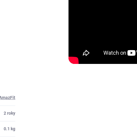
 AmazFit
2 roky
0.1 kg