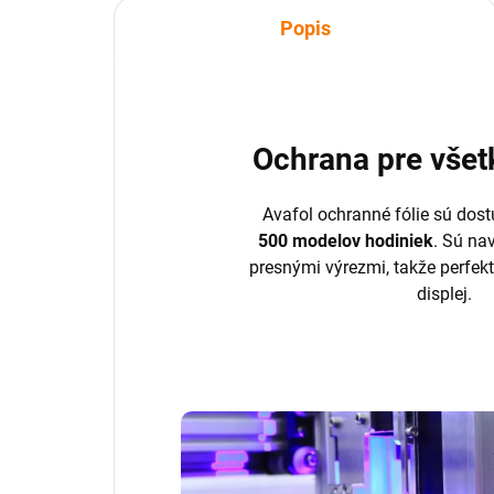
Popis
Ochrana pre všet
Avafol ochranné fólie sú dost
500 modelov hodiniek
. Sú na
presnými výrezmi, takže perfek
displej.