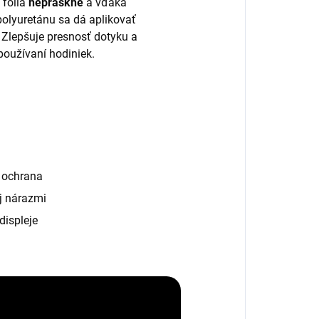
 fólia
nepraskne
a vďaka
polyuretánu sa dá aplikovať
. Zlepšuje presnosť dotyku a
používaní hodiniek.
á ochrana
j nárazmi
displeje