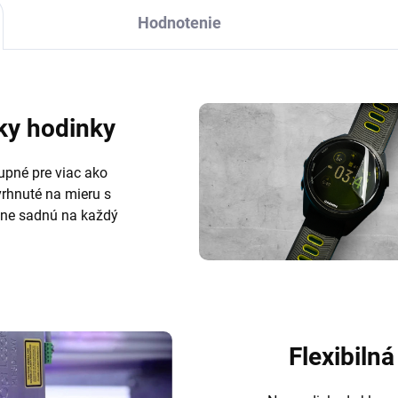
Hodnotenie
ky hodinky
upné pre viac ako
vrhnuté na mieru s
tne sadnú na každý
Flexibilná