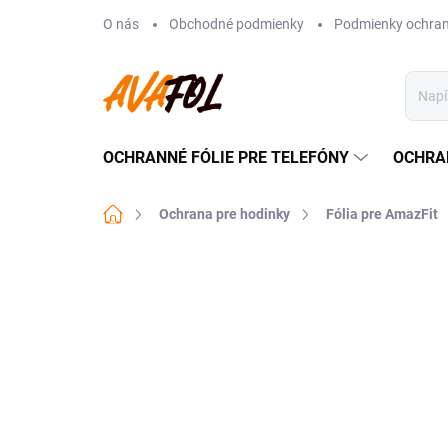
Prejsť
O nás
Obchodné podmienky
Podmienky ochran
na
obsah
OCHRANNÉ FÓLIE PRE TELEFÓNY
OCHRA
Domov
Ochrana pre hodinky
Fólia pre AmazFit
Neohodnotené
Podrobnosti hodnote
VIAC ZA MENEJ