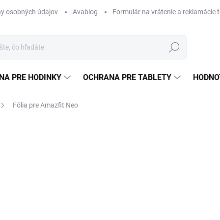
y osobných údajov
Avablog
Formulár na vrátenie a reklamácie 
Hľadať
NA PRE HODINKY
OCHRANA PRE TABLETY
HODNO
Fólia pre Amazfit Neo
nia
€9,99
Jednotková
SKLADOM
cena:
MÔŽEME DORUČIŤ DO:
10.8.2
Množstevná zľava