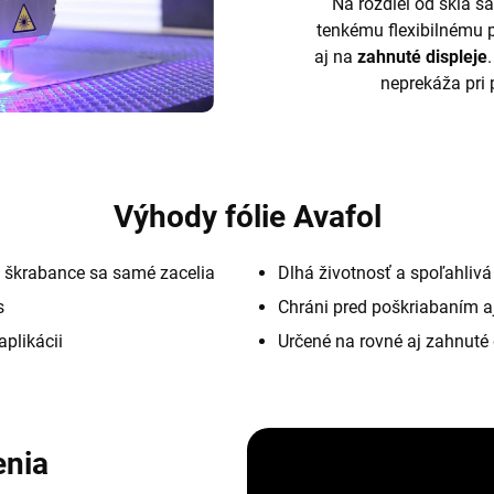
Na rozdiel od skla sa
tenkému flexibilnému 
aj na
zahnuté displeje
neprekáža pri 
Výhody fólie Avafol
 škrabance sa samé zacelia
Dlhá životnosť a spoľahliv
s
Chráni pred poškriabaním a
aplikácii
Určené na rovné aj zahnuté 
enia