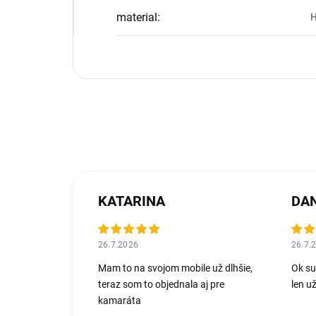
material
:
H
KATARINA
DAN
26.7.2026
26.7.
Mam to na svojom mobile už dlhšie,
Ok sup
teraz som to objednala aj pre
len u
kamaráta