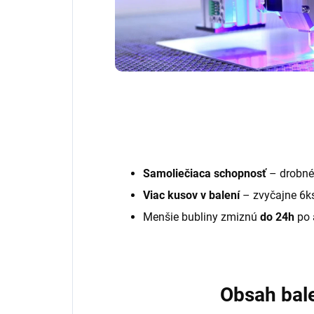
Samoliečiaca schopnosť
– drobné
Viac kusov v balení
– zvyčajne 6k
Menšie bubliny zmiznú
do 24h
po 
Obsah bal