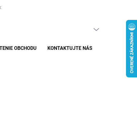
tovaru
PRÁZDNY KOŠÍK
NÁKUPNÝ
KOŠÍK
TENIE OBCHODU
KONTAKTUJTE NÁS
026
MOŽNOSTI DORUČENIA