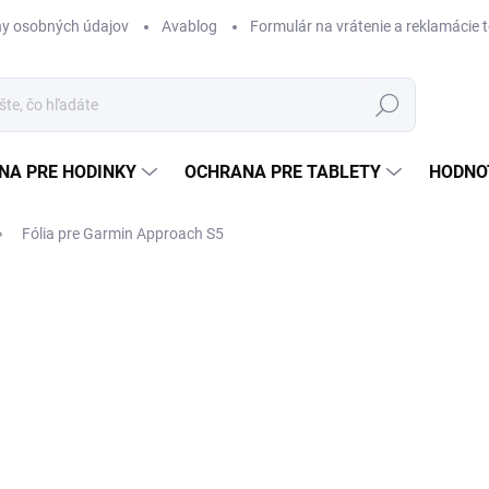
y osobných údajov
Avablog
Formulár na vrátenie a reklamácie 
Hľadať
NA PRE HODINKY
OCHRANA PRE TABLETY
HODNO
Fólia pre Garmin Approach S5
nia
€9,99
Jednotková
SKLADOM
cena:
MÔŽEME DORUČIŤ DO:
11.8.2
Množstevná zľava