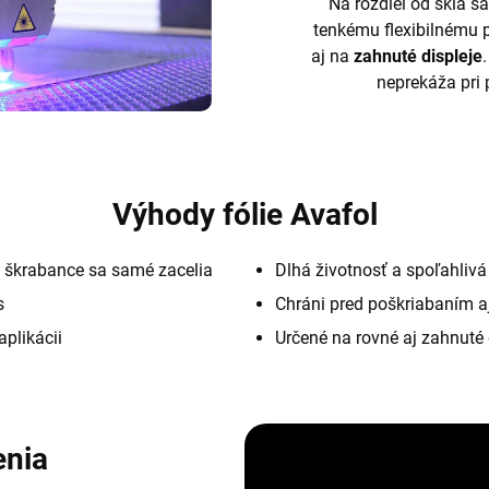
Na rozdiel od skla sa
tenkému flexibilnému 
aj na
zahnuté displeje
neprekáža pri 
Výhody fólie Avafol
 škrabance sa samé zacelia
Dlhá životnosť a spoľahliv
s
Chráni pred poškriabaním a
aplikácii
Určené na rovné aj zahnuté 
enia