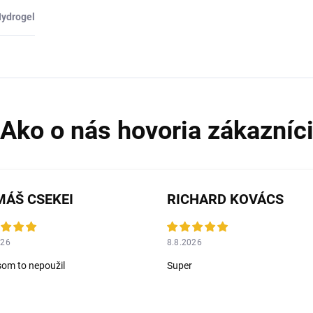
ydrogel
ÁŠ CSEKEI
RICHARD KOVÁCS
026
8.8.2026
som to nepoužil
Super