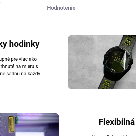
Hodnotenie
ky hodinky
upné pre viac ako
vrhnuté na mieru s
tne sadnú na každý
Flexibilná