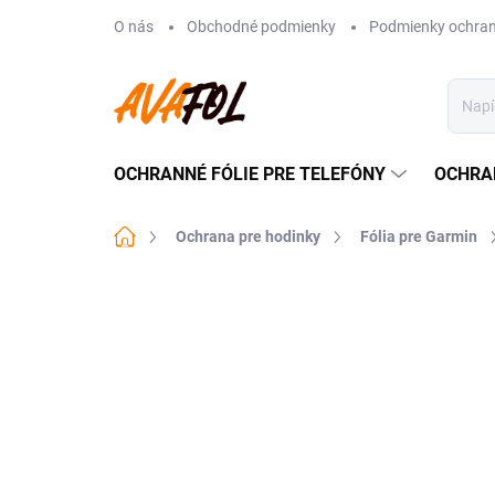
Prejsť
O nás
Obchodné podmienky
Podmienky ochran
na
obsah
OCHRANNÉ FÓLIE PRE TELEFÓNY
OCHRA
Domov
Ochrana pre hodinky
Fólia pre Garmin
Neohodnotené
Podrobnosti hodnote
VIAC ZA MENEJ