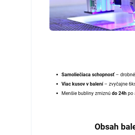
Samoliečiaca schopnosť
– drobné
Viac kusov v balení
– zvyčajne 6k
Menšie bubliny zmiznú
do 24h
po 
Obsah bal