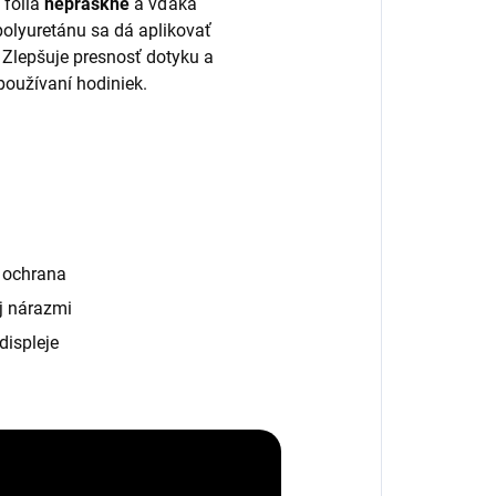
 fólia
nepraskne
a vďaka
polyuretánu sa dá aplikovať
. Zlepšuje presnosť dotyku a
používaní hodiniek.
á ochrana
j nárazmi
displeje