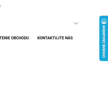
tovaru
PRÁZDNY KOŠÍK
NÁKUPNÝ
KOŠÍK
TENIE OBCHODU
KONTAKTUJTE NÁS
026
MOŽNOSTI DORUČENIA