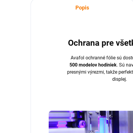
Popis
Ochrana pre všet
Avafol ochranné fólie sú dost
500 modelov hodiniek
. Sú na
presnými výrezmi, takže perfek
displej.