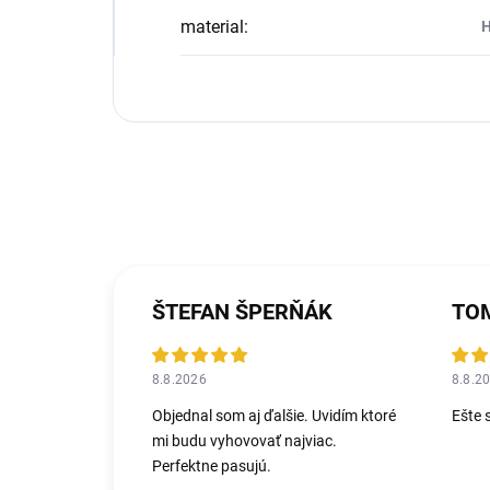
material
:
H
ŠTEFAN ŠPERŇÁK
TOM
8.8.2026
8.8.2
Objednal som aj ďalšie. Uvidím ktoré
Ešte 
mi budu vyhovovať najviac.
Perfektne pasujú.