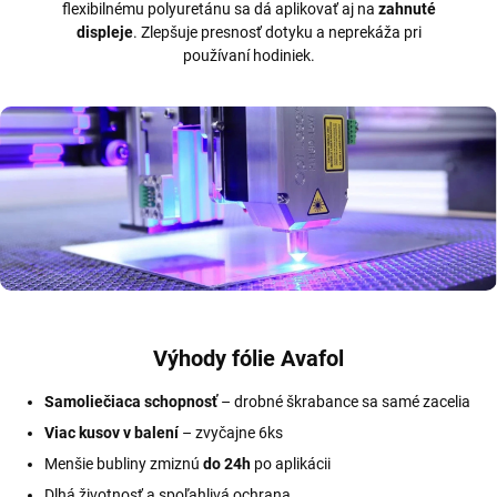
flexibilnému polyuretánu sa dá aplikovať aj na
zahnuté
displeje
. Zlepšuje presnosť dotyku a neprekáža pri
používaní hodiniek.
Výhody fólie Avafol
Samoliečiaca schopnosť
– drobné škrabance sa samé zacelia
Viac kusov v balení
– zvyčajne 6ks
Menšie bubliny zmiznú
do 24h
po aplikácii
Dlhá životnosť a spoľahlivá ochrana