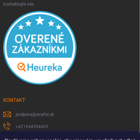
Kontaktujte nás
KONTAKT
podpora
@
avafol.sk
+421944594495
https://www.facebook.com/p/avafolsk-100091961793102/