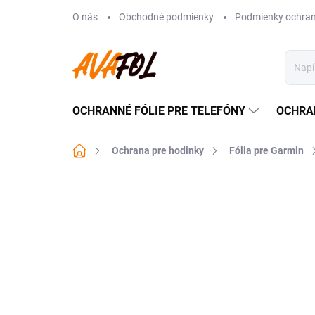
Prejsť
O nás
Obchodné podmienky
Podmienky ochran
na
obsah
OCHRANNÉ FÓLIE PRE TELEFÓNY
OCHRA
Domov
Ochrana pre hodinky
Fólia pre Garmin
Neohodnotené
Podrobnosti hodnote
VIAC ZA MENEJ