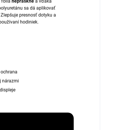
 fólia
nepraskne
a vďaka
polyuretánu sa dá aplikovať
. Zlepšuje presnosť dotyku a
používaní hodiniek.
á ochrana
j nárazmi
displeje