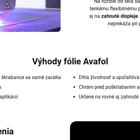
Na rozdiel od skla sa
tenkému flexibilnému 
aj na
zahnuté displeje
neprekáža pri 
Výhody fólie Avafol
 škrabance sa samé zacelia
Dlhá životnosť a spoľahliv
s
Chráni pred poškriabaním a
aplikácii
Určené na rovné aj zahnuté 
enia