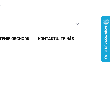
tovaru
PRÁZDNY KOŠÍK
NÁKUPNÝ
KOŠÍK
TENIE OBCHODU
KONTAKTUJTE NÁS
026
MOŽNOSTI DORUČENIA