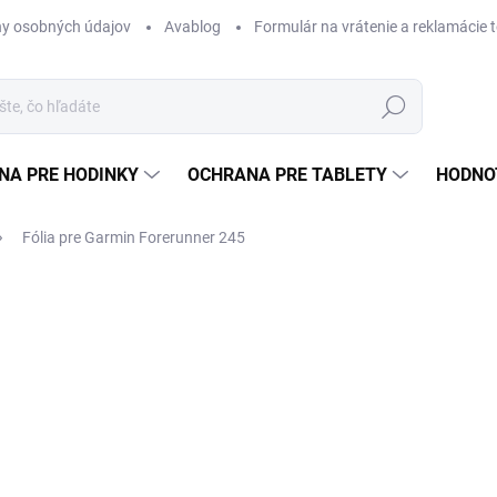
y osobných údajov
Avablog
Formulár na vrátenie a reklamácie 
Hľadať
NA PRE HODINKY
OCHRANA PRE TABLETY
HODNO
Fólia pre Garmin Forerunner 245
nia
€9,99
Jednotková
SKLADOM
cena:
MÔŽEME DORUČIŤ DO:
11.8.2
Množstevná zľava