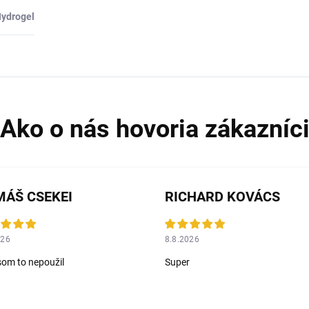
ydrogel
ÁŠ CSEKEI
RICHARD KOVÁCS
026
8.8.2026
som to nepoužil
Super