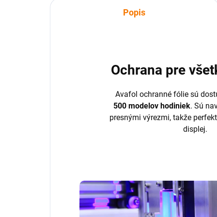
Popis
Ochrana pre všet
Avafol ochranné fólie sú dost
500 modelov hodiniek
. Sú na
presnými výrezmi, takže perfek
displej.