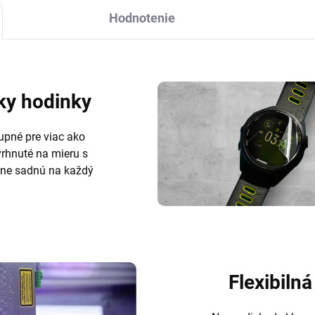
Hodnotenie
ky hodinky
upné pre viac ako
vrhnuté na mieru s
tne sadnú na každý
Flexibilná