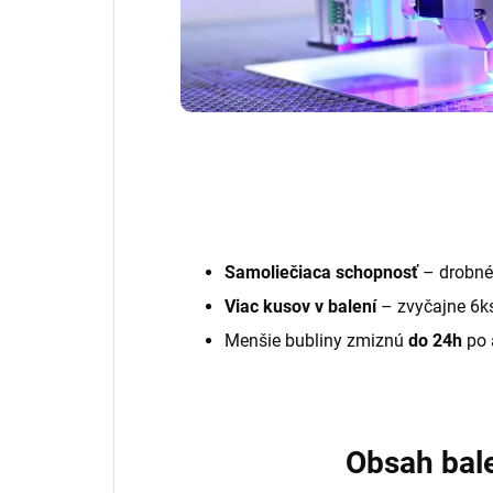
Samoliečiaca schopnosť
– drobné
Viac kusov v balení
– zvyčajne 6k
Menšie bubliny zmiznú
do 24h
po 
Obsah bal