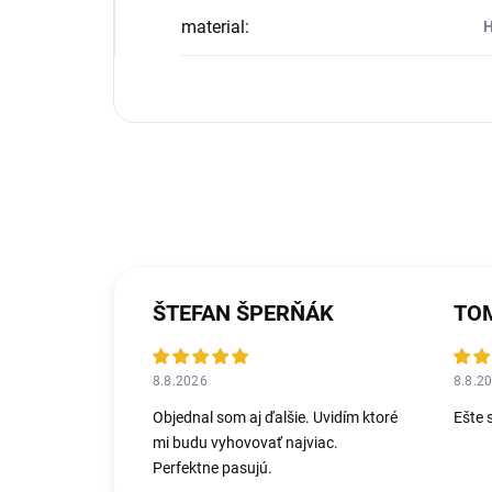
material
:
H
ŠTEFAN ŠPERŇÁK
TOM
8.8.2026
8.8.2
Objednal som aj ďalšie. Uvidím ktoré
Ešte 
mi budu vyhovovať najviac.
Perfektne pasujú.