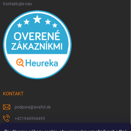
Kontaktujte nás
KONTAKT
podpora
@
avafol.sk
+421944594495
https://www.facebook.com/p/avafolsk-100091961793102/