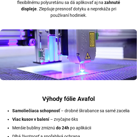
flexibilnému polyuretánu sa dá aplikovať aj na
zahnuté
displeje
. Zlepšuje presnosť dotyku a neprekáža pri
používaní hodiniek.
Výhody fólie Avafol
Samoliečiaca schopnosť
– drobné škrabance sa samé zacelia
Viac kusov v balení
– zvyčajne 6ks
Menšie bubliny zmiznú
do 24h
po aplikácii
Dlhá životnosť a spoľahlivá ochrana