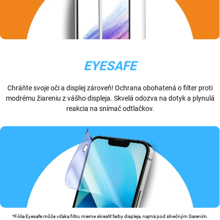
EYESAFE
Chráňte svoje oči a displej zároveň! Ochrana obohatená o filter proti
modrému žiareniu z vášho displeja. Skvelá odozva na dotyk a plynulá
reakcia na snímač odtlačkov.
*Fólia Eyesafe môže vďaka filtru mierne skresliť farby displeja, najmä pod slnečným žiarením.