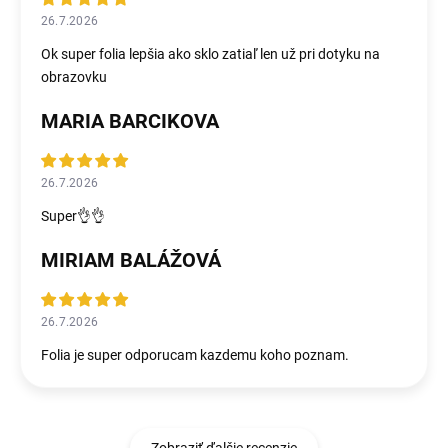
26.7.2026
Ok super folia lepšia ako sklo zatiaľ len už pri dotyku na
obrazovku
MARIA BARCIKOVA
26.7.2026
Super👌👌
MIRIAM BALÁŽOVÁ
26.7.2026
Folia je super odporucam kazdemu koho poznam.
Zobraziť ďalšie recenzie