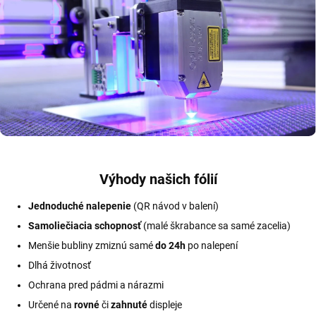
Výhody našich fólií
Jednoduché nalepenie
(QR návod v balení)
Samoliečiacia schopnosť
(malé škrabance sa samé zacelia)
Menšie bubliny zmiznú samé
do 24h
po nalepení
Dlhá životnosť
Ochrana pred pádmi a nárazmi
Určené na
rovné
či
zahnuté
displeje