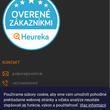
KONTAKT
podpora
@
avafol.sk
+421944594495
https://www.facebook.com/p/avafolsk-100091961793102/
Používame súbory cookie, aby sme vám umožnili pohodlné
prehliadanie webovej stránky a vďaka analýze neustále
avafol.sk/
zlepšovali jej funkcie, výkon a použiteľnosť.
Viac informácií