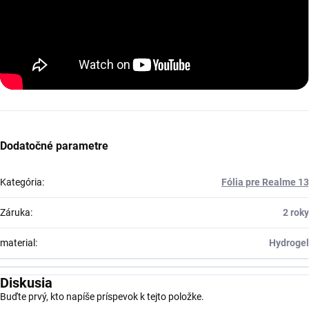
Dodatočné parametre
Kategória
:
Fólia pre Realme 13
Záruka
:
2 roky
material
:
Hydrogel
Diskusia
Buďte prvý, kto napíše príspevok k tejto položke.