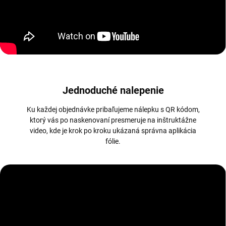
Jednoduché nalepenie
Ku každej objednávke pribaľujeme nálepku s QR kódom,
ktorý vás po naskenovaní presmeruje na inštruktážne
video, kde je krok po kroku ukázaná správna aplikácia
fólie.