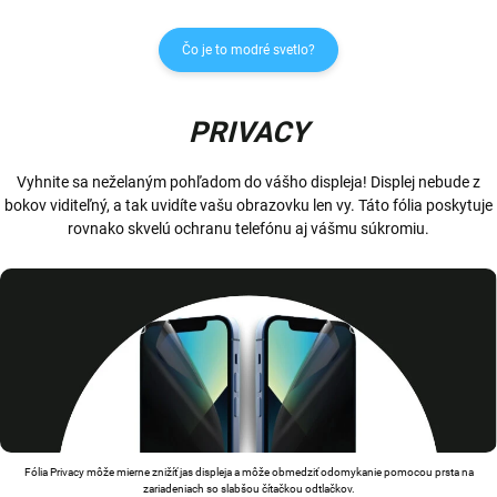
Čo je to modré svetlo?
PRIVACY
Vyhnite sa neželaným pohľadom do vášho displeja! Displej nebude z
bokov viditeľný, a tak uvidíte vašu obrazovku len vy. Táto fólia poskytuje
rovnako skvelú ochranu telefónu aj vášmu súkromiu.
Fólia Privacy môže mierne znižíť jas displeja a môže obmedziť odomykanie pomocou prsta na
zariadeniach so slabšou čítačkou odtlačkov.