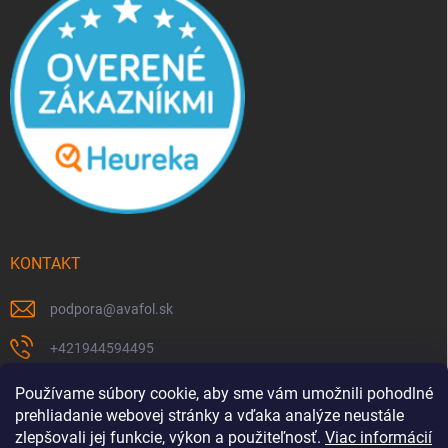
KONTAKT
podpora
@
avafol.sk
+421944594495
https://www.facebook.com/p/avafolsk-100091961793102/
Používame súbory cookie, aby sme vám umožnili pohodlné
prehliadanie webovej stránky a vďaka analýze neustále
avafol.sk/
zlepšovali jej funkcie, výkon a použiteľnosť.
Viac informácií