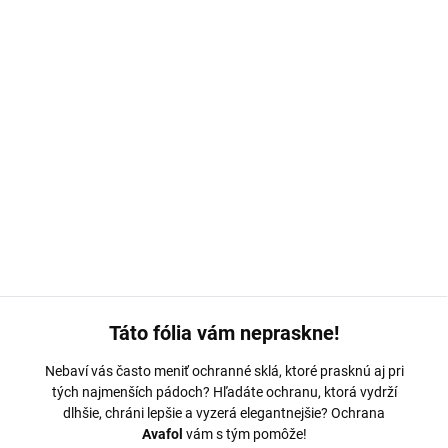
MOŽNOSTI DORUČENIA
−
+
Pridať do košíka
Ochranná fólia Avafol je navrhnutá na mieru pre
Redmi Note 15R
.
Odolná s jednoduchým nalepením – odoslaná do 24 hodín.
DETAILNÉ INFORMÁCIE
OPÝTAŤ SA
Táto fólia vám nepraskne!
Nebaví vás často meniť ochranné sklá, ktoré prasknú aj pri
tých najmenších pádoch? Hľadáte ochranu, ktorá vydrží
dlhšie, chráni lepšie a vyzerá elegantnejšie? Ochrana
Avafol
vám s tým pomôže!