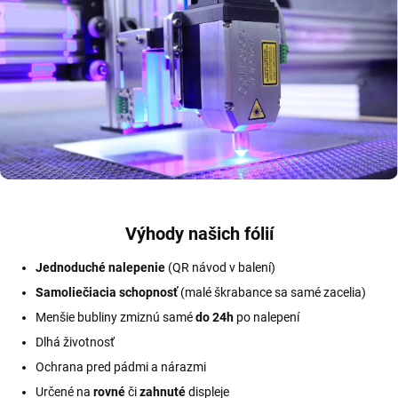
Výhody našich fólií
Jednoduché nalepenie
(QR návod v balení)
Samoliečiacia schopnosť
(malé škrabance sa samé zacelia)
Menšie bubliny zmiznú samé
do 24h
po nalepení
Dlhá životnosť
Ochrana pred pádmi a nárazmi
Určené na
rovné
či
zahnuté
displeje