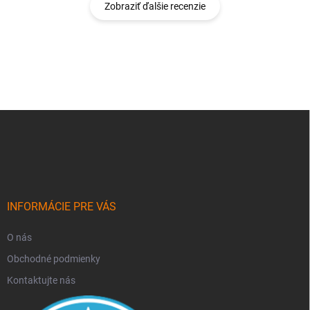
Zobraziť ďalšie recenzie
Z
á
p
ä
t
i
e
INFORMÁCIE PRE VÁS
O nás
Obchodné podmienky
Kontaktujte nás