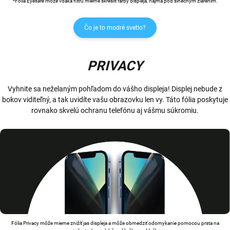
*Fólia Eyesafe môže vďaka filtru mierne skresliť farby displeja, najmä pod slnečným žiarením.
Čo je to modré svetlo?
PRIVACY
Vyhnite sa neželaným pohľadom do vášho displeja! Displej nebude z
bokov viditeľný, a tak uvidíte vašu obrazovku len vy. Táto fólia poskytuje
rovnako skvelú ochranu telefónu aj vášmu súkromiu.
Fólia Privacy môže mierne znižíť jas displeja a môže obmedziť odomykanie pomocou prsta na