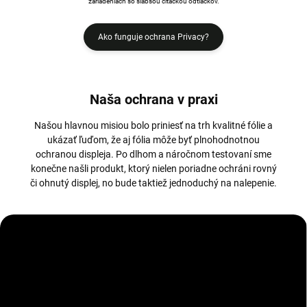
zariadeniach so slabšou čítačkou odtlačkov.
Ako funguje ochrana Privacy?
Naša ochrana v praxi
Našou hlavnou misiou bolo priniesť na trh kvalitné fólie a
ukázať ľuďom, že aj fólia môže byť plnohodnotnou
ochranou displeja. Po dlhom a náročnom testovaní sme
konečne našli produkt, ktorý nielen poriadne ochráni rovný
či ohnutý displej, no bude taktiež jednoduchý na nalepenie.