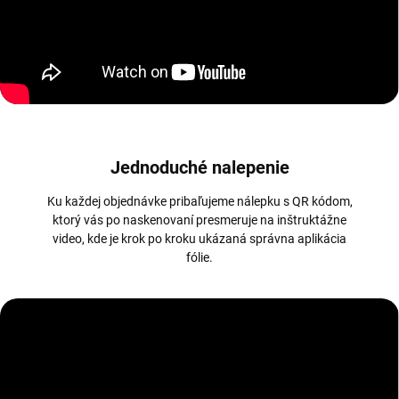
Jednoduché nalepenie
Ku každej objednávke pribaľujeme nálepku s QR kódom,
ktorý vás po naskenovaní presmeruje na inštruktážne
video, kde je krok po kroku ukázaná správna aplikácia
fólie.