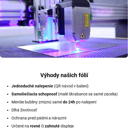
Výhody našich fólií
Jednoduché nalepenie
(QR návod v balení)
Samoliečiacia schopnosť
(malé škrabance sa samé zacelia)
Menšie bubliny zmiznú samé
do 24h
po nalepení
Dlhá životnosť
Ochrana pred pádmi a nárazmi
Určené na
rovné
či
zahnuté
displeje