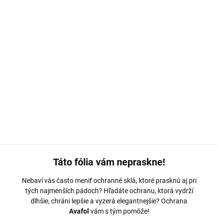
MOŽNOSTI DORUČENIA
−
+
Pridať do košíka
Ochranná fólia Avafol pre Samsung
Galaxy S8
. Výroba na mieru,
jednoduché nalepenie, odoslanie do 24h.
DETAILNÉ INFORMÁCIE
OPÝTAŤ SA
Táto fólia vám nepraskne!
Nebaví vás často meniť ochranné sklá, ktoré prasknú aj pri
tých najmenších pádoch? Hľadáte ochranu, ktorá vydrží
dlhšie, chráni lepšie a vyzerá elegantnejšie? Ochrana
Avafol
vám s tým pomôže!