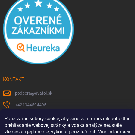
KONTAKT
podpora
@
avafol.sk
+421944594495
https://www.facebook.com/p/avafolsk-100091961793102/
Používame súbory cookie, aby sme vám umožnili pohodlné
prehliadanie webovej stránky a vďaka analýze neustále
avafol.sk/
zlepšovali jej funkcie, výkon a použiteľnosť.
Viac informácií