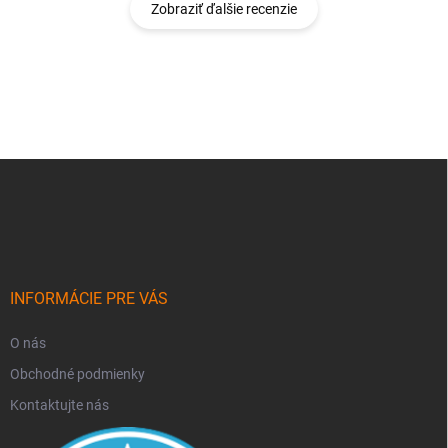
Zobraziť ďalšie recenzie
Z
á
p
ä
t
i
e
INFORMÁCIE PRE VÁS
O nás
Obchodné podmienky
Kontaktujte nás