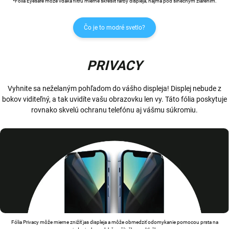
*Fólia Eyesafe môže vďaka filtru mierne skresliť farby displeja, najmä pod slnečným žiarením.
Čo je to modré svetlo?
PRIVACY
Vyhnite sa neželaným pohľadom do vášho displeja! Displej nebude z
bokov viditeľný, a tak uvidíte vašu obrazovku len vy. Táto fólia poskytuje
rovnako skvelú ochranu telefónu aj vášmu súkromiu.
Fólia Privacy môže mierne znižíť jas displeja a môže obmedziť odomykanie pomocou prsta na