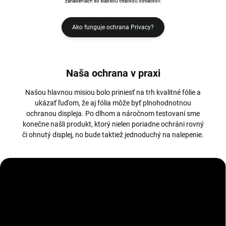
zariadeniach so slabšou čítačkou odtlačkov.
Ako funguje ochrana Privacy?
Naša ochrana v praxi
Našou hlavnou misiou bolo priniesť na trh kvalitné fólie a
ukázať ľuďom, že aj fólia môže byť plnohodnotnou
ochranou displeja. Po dlhom a náročnom testovaní sme
konečne našli produkt, ktorý nielen poriadne ochráni rovný
či ohnutý displej, no bude taktiež jednoduchý na nalepenie.