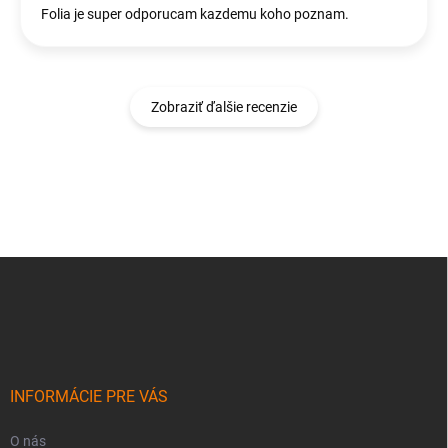
Folia je super odporucam kazdemu koho poznam.
Zobraziť ďalšie recenzie
Z
á
p
ä
t
i
e
INFORMÁCIE PRE VÁS
O nás