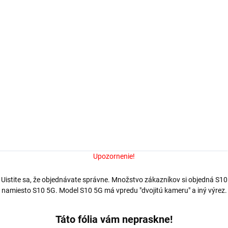
MOŽNOSTI DORUČENIA
−
+
Pridať do košíka
Ochranná fólia Avafol pre Samsung
S 10
. Výroba na mieru,
jednoduché nalepenie, odoslanie do 24h.
DETAILNÉ INFORMÁCIE
OPÝTAŤ SA
Upozornenie!
Uistite sa, že objednávate správne. Množstvo zákazníkov si objedná S10
namiesto S10 5G. Model S10 5G má vpredu "dvojitú kameru" a iný výrez.
Táto fólia vám nepraskne!