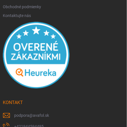
Obchodné podmienky
Kontaktujte nás
KONTAKT
podpora
@
avafol.sk
+421944594495