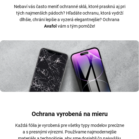
Nebaví vás často meniť ochranné sklá, ktoré prasknú aj pri
tých najmenších pádoch? Hľadáte ochranu, ktorá vydrží
dlhšie, chráni lepšie a vyzerá elegantnejšie? Ochrana
Avafol
vám s tým pomôže!
Ochrana vyrobená na mieru
Každá fólia je vyrobená pre všetky typy modelov precízne
a s presnými výrezmi. Používame najmodernejšie
materiály a technológie, aby sme dosiahli čo najvyššiu