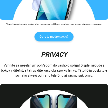
*Fólia Eyesafe môže vďaka filtru mierne skresliť farby displeja, najmä pod slnečným žiarením.
Čo je to modré svetlo?
PRIVACY
Vyhnite sa neželaným pohľadom do vášho displeja! Displej nebude z
bokov viditeľný, a tak uvidíte vašu obrazovku len vy. Táto fólia poskytuje
rovnako skvelú ochranu telefónu aj vášmu súkromiu.