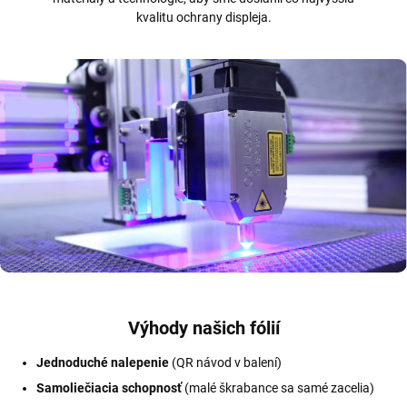
kvalitu ochrany displeja.
Výhody našich fólií
Jednoduché nalepenie
(QR návod v balení)
Samoliečiacia schopnosť
(malé škrabance sa samé zacelia)