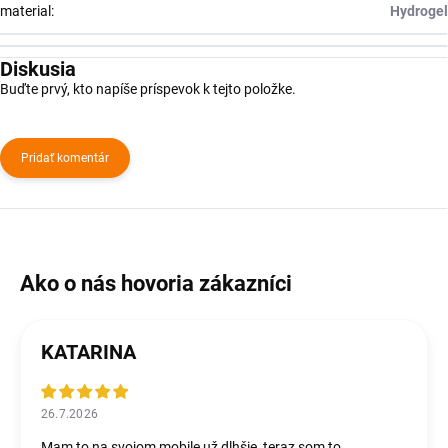
material
:
Hydrogel
Diskusia
Buďte prvý, kto napíše príspevok k tejto položke.
Pridať komentár
KATARINA
26.7.2026
Mam to na svojom mobile už dlhšie, teraz som to