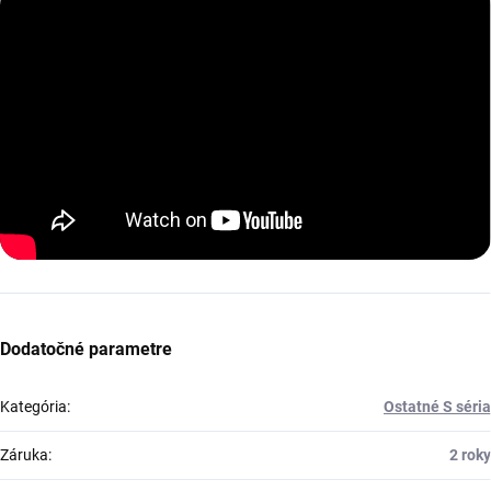
Dodatočné parametre
Kategória
:
Ostatné S séria
Záruka
:
2 roky