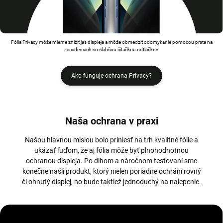
Fólia Privacy môže mierne znižíť jas displeja a môže obmedziť odomykanie pomocou prsta na
zariadeniach so slabšou čítačkou odtlačkov.
Ako funguje ochrana Privacy?
Naša ochrana v praxi
Našou hlavnou misiou bolo priniesť na trh kvalitné fólie a
ukázať ľuďom, že aj fólia môže byť plnohodnotnou
ochranou displeja. Po dlhom a náročnom testovaní sme
konečne našli produkt, ktorý nielen poriadne ochráni rovný
či ohnutý displej, no bude taktiež jednoduchý na nalepenie.