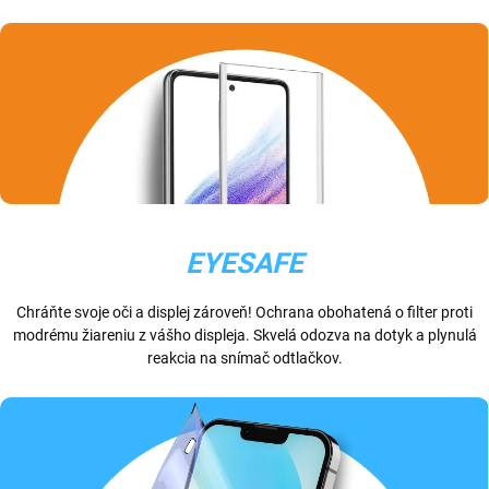
EYESAFE
Chráňte svoje oči a displej zároveň! Ochrana obohatená o filter proti
modrému žiareniu z vášho displeja. Skvelá odozva na dotyk a plynulá
reakcia na snímač odtlačkov.