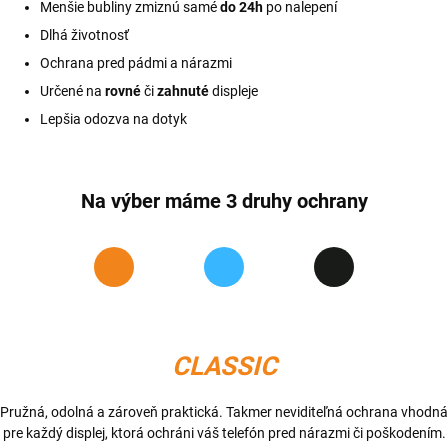
Menšie bubliny zmiznú samé
do 24h
po nalepení
Dlhá životnosť
Ochrana pred pádmi a nárazmi
Určené na
rovné
či
zahnuté
displeje
Lepšia odozva na dotyk
Na výber máme 3 druhy ochrany
CLASSIC
Pružná, odolná a zároveň praktická. Takmer neviditeľná ochrana vhodná
pre každý displej, ktorá ochráni váš telefón pred nárazmi či poškodením.