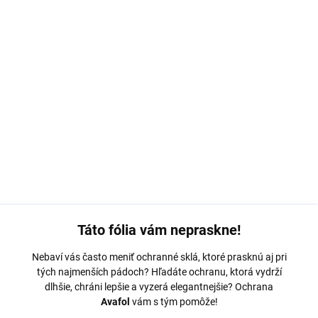
MOŽNOSTI DORUČENIA
−
+
Pridať do košíka
Ochranná fólia Avafol pre Samsung
S20 FE
. Výroba na mieru,
jednoduché nalepenie, odoslanie do 24h.
DETAILNÉ INFORMÁCIE
OPÝTAŤ SA
Táto fólia vám nepraskne!
Nebaví vás často meniť ochranné sklá, ktoré prasknú aj pri
tých najmenších pádoch? Hľadáte ochranu, ktorá vydrží
dlhšie, chráni lepšie a vyzerá elegantnejšie? Ochrana
Avafol
vám s tým pomôže!