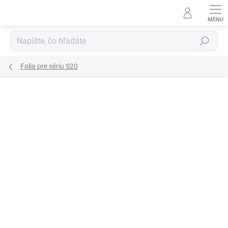
Prejsť
na
obsah
Hľadať
Folia pre sériu S20
Podrobnosti hodnotenia
3 hodnotenia