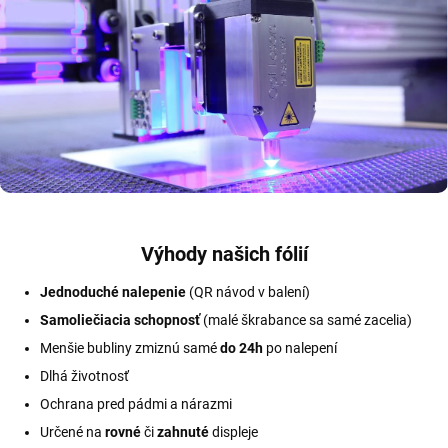
Výhody našich fólií
Jednoduché nalepenie
(QR návod v balení)
Samoliečiacia schopnosť
(malé škrabance sa samé zacelia)
Menšie bubliny zmiznú samé
do 24h
po nalepení
Dlhá životnosť
Ochrana pred pádmi a nárazmi
Určené na
rovné
či
zahnuté
displeje