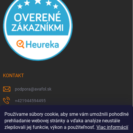
KONTAKT
podpora
@
avafol.sk
+421944594495
https://www.facebook.com/p/avafolsk-100091961793102/
Používame súbory cookie, aby sme vám umožnili pohodlné
prehliadanie webovej stránky a vďaka analýze neustále
avafol.sk/
zlepšovali jej funkcie, výkon a použiteľnosť.
Viac informácií