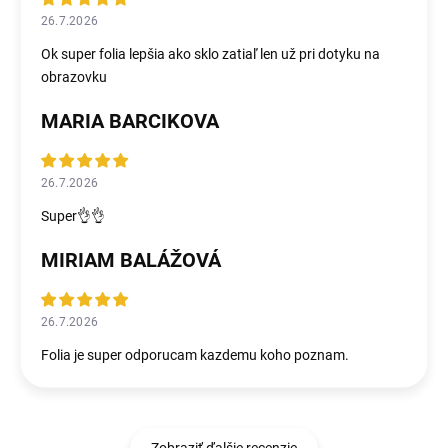
26.7.2026
Ok super folia lepšia ako sklo zatiaľ len už pri dotyku na
obrazovku
MARIA BARCIKOVA
26.7.2026
Super👌👌
MIRIAM BALÁŽOVÁ
26.7.2026
Folia je super odporucam kazdemu koho poznam.
Zobraziť ďalšie recenzie