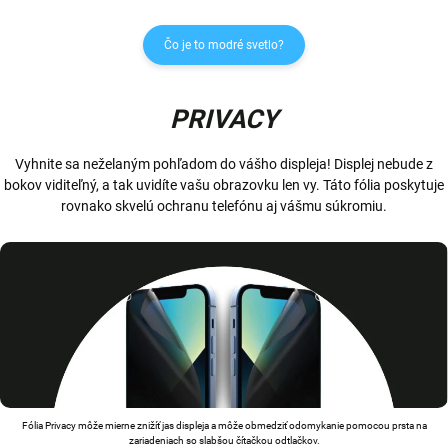
Čo je to modré svetlo?
PRIVACY
Vyhnite sa neželaným pohľadom do vášho displeja! Displej nebude z
bokov viditeľný, a tak uvidíte vašu obrazovku len vy. Táto fólia poskytuje
rovnako skvelú ochranu telefónu aj vášmu súkromiu.
Fólia Privacy môže mierne znižíť jas displeja a môže obmedziť odomykanie pomocou prsta na
zariadeniach so slabšou čítačkou odtlačkov.