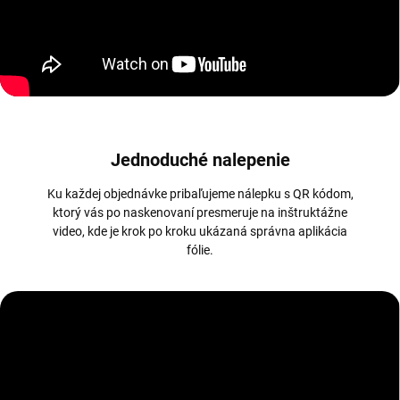
Jednoduché nalepenie
Ku každej objednávke pribaľujeme nálepku s QR kódom,
ktorý vás po naskenovaní presmeruje na inštruktážne
video, kde je krok po kroku ukázaná správna aplikácia
fólie.