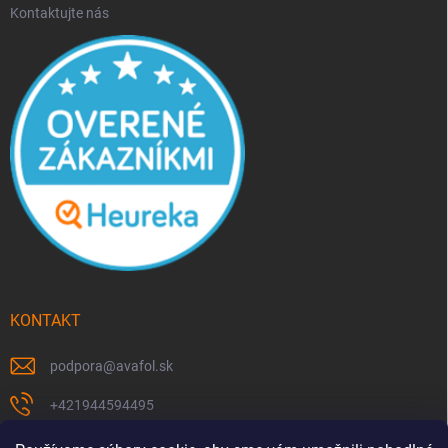
Kontaktujte nás
KONTAKT
podpora
@
avafol.sk
+421944594495
https://www.facebook.com/p/avafolsk-100091961793102/