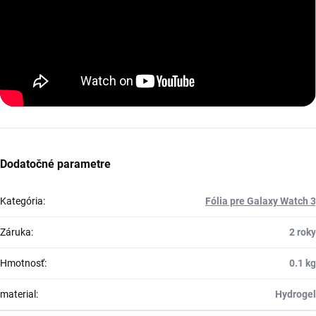
Dodatočné parametre
Kategória
:
Fólia pre Galaxy Watch 3
Záruka
:
2 roky
Hmotnosť
:
0.1 kg
material
:
Hydrogel