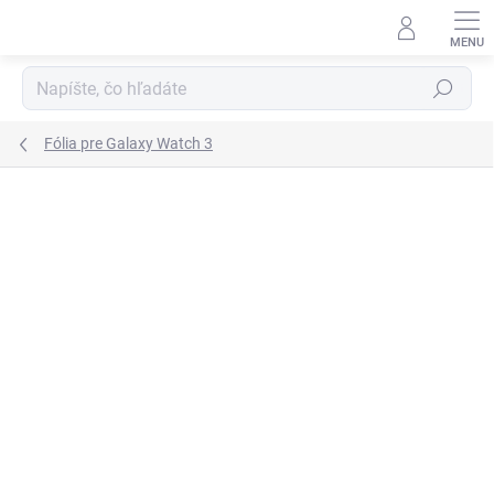
Prejsť
na
obsah
Hľadať
Fólia pre Galaxy Watch 3
Podrobnosti hodnotenia
1 hodnotenie
VIAC ZA MENEJ