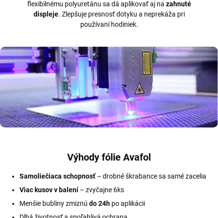
flexibilnému polyuretánu sa dá aplikovať aj na
zahnuté
displeje
. Zlepšuje presnosť dotyku a neprekáža pri
používaní hodiniek.
Výhody fólie Avafol
Samoliečiaca schopnosť
– drobné škrabance sa samé zacelia
Viac kusov v balení
– zvyčajne 6ks
Menšie bubliny zmiznú
do 24h
po aplikácii
Dlhá životnosť a spoľahlivá ochrana