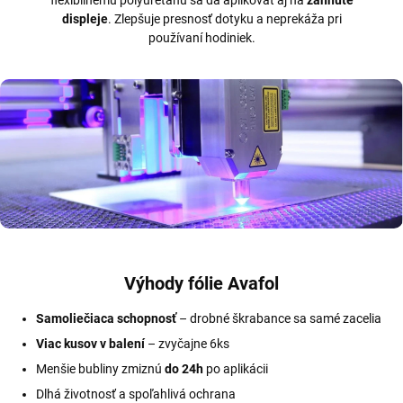
flexibilnému polyuretánu sa dá aplikovať aj na
zahnuté
displeje
. Zlepšuje presnosť dotyku a neprekáža pri
používaní hodiniek.
Výhody fólie Avafol
Samoliečiaca schopnosť
– drobné škrabance sa samé zacelia
Viac kusov v balení
– zvyčajne 6ks
Menšie bubliny zmiznú
do 24h
po aplikácii
Dlhá životnosť a spoľahlivá ochrana