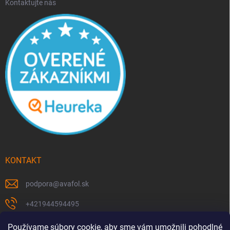
Kontaktujte nás
KONTAKT
podpora
@
avafol.sk
+421944594495
https://www.facebook.com/p/avafolsk-100091961793102/
Používame súbory cookie, aby sme vám umožnili pohodlné