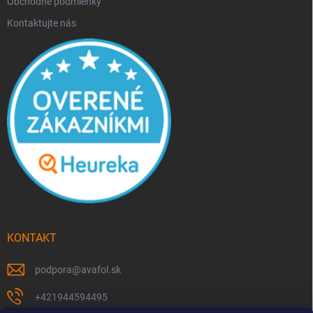
Obchodné podmienky
Kontaktujte nás
KONTAKT
podpora
@
avafol.sk
+421944594495