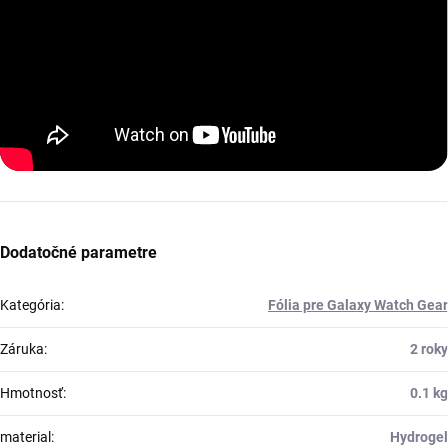
Dodatočné parametre
Kategória
:
Fólia pre Galaxy Watch Gear
Záruka
:
2 roky
Hmotnosť
:
0.1 kg
material
:
Hydrogel