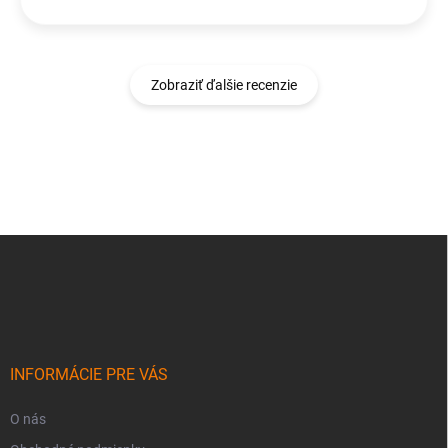
Zobraziť ďalšie recenzie
Z
á
p
ä
t
i
e
INFORMÁCIE PRE VÁS
O nás