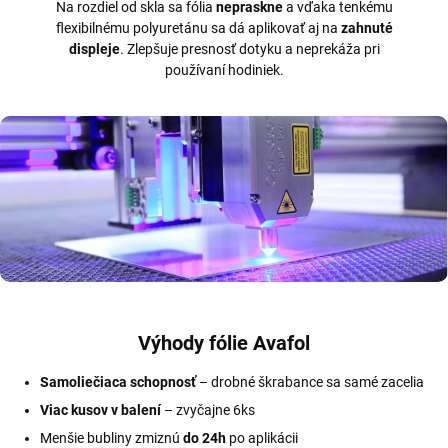
Na rozdiel od skla sa fólia
nepraskne
a vďaka tenkému
flexibilnému polyuretánu sa dá aplikovať aj na
zahnuté
displeje
. Zlepšuje presnosť dotyku a neprekáža pri
používaní hodiniek.
Výhody fólie Avafol
Samoliečiaca schopnosť
– drobné škrabance sa samé zacelia
Viac kusov v balení
– zvyčajne 6ks
Menšie bubliny zmiznú
do 24h
po aplikácii