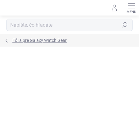
Prejsť
na
obsah
Hľadať
Fólia pre Galaxy Watch Gear
Podrobnosti hodnotenia
Neohodnotené
VIAC ZA MENEJ