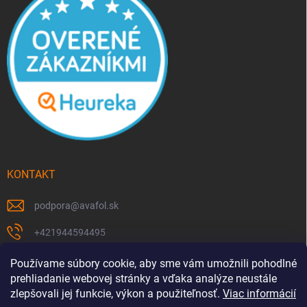
KONTAKT
podpora
@
avafol.sk
+421944594495
https://www.facebook.com/p/avafolsk-100091961793102/
Používame súbory cookie, aby sme vám umožnili pohodlné
prehliadanie webovej stránky a vďaka analýze neustále
avafol.sk/
zlepšovali jej funkcie, výkon a použiteľnosť.
Viac informácií