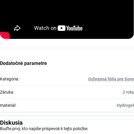
Dodatočné parametre
Kategória
:
Ochranná fólia pre Sony
Záruka
:
2 roky
material
:
Hydrogel
Diskusia
Buďte prvý, kto napíše príspevok k tejto položke.