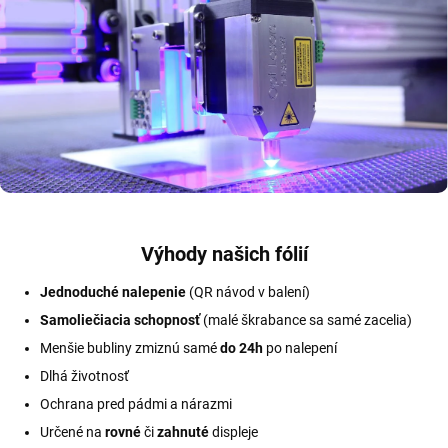
Výhody našich fólií
Jednoduché nalepenie
(QR návod v balení)
Samoliečiacia schopnosť
(malé škrabance sa samé zacelia)
Menšie bubliny zmiznú samé
do 24h
po nalepení
Dlhá životnosť
Ochrana pred pádmi a nárazmi
Určené na
rovné
či
zahnuté
displeje