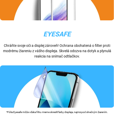
EYESAFE
Chráňte svoje oči a displej zároveň! Ochrana obohatená o filter proti
modrému žiareniu z vášho displeja. Skvelá odozva na dotyk a plynulá
reakcia na snímač odtlačkov.
*Fólia Eyesafe môže vďaka filtru mierne skresliť farby displeja, najmä pod slnečným žiarením.