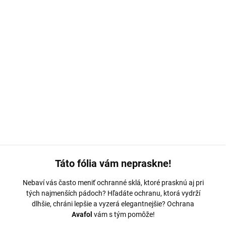
MOŽNOSTI DORUČENIA
−
+
Pridať do košíka
Ochranná fólia Avafol pre
Sony Xperia 5 III 5G.
Výroba na mieru,
jednoduché nalepenie, odoslanie do 24h.
DETAILNÉ INFORMÁCIE
OPÝTAŤ SA
Táto fólia vám nepraskne!
Nebaví vás často meniť ochranné sklá, ktoré prasknú aj pri
tých najmenších pádoch? Hľadáte ochranu, ktorá vydrží
dlhšie, chráni lepšie a vyzerá elegantnejšie? Ochrana
Avafol
vám s tým pomôže!