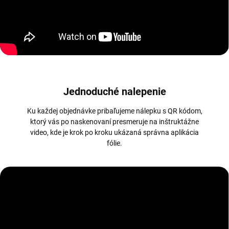
Jednoduché nalepenie
Ku každej objednávke pribaľujeme nálepku s QR kódom,
ktorý vás po naskenovaní presmeruje na inštruktážne
video, kde je krok po kroku ukázaná správna aplikácia
fólie.