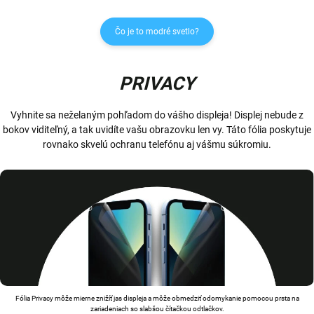
Čo je to modré svetlo?
PRIVACY
Vyhnite sa neželaným pohľadom do vášho displeja! Displej nebude z
bokov viditeľný, a tak uvidíte vašu obrazovku len vy. Táto fólia poskytuje
rovnako skvelú ochranu telefónu aj vášmu súkromiu.
Fólia Privacy môže mierne znižíť jas displeja a môže obmedziť odomykanie pomocou prsta na
zariadeniach so slabšou čítačkou odtlačkov.