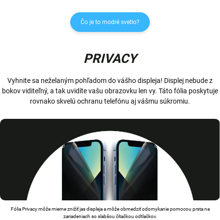
Čo je to modré svetlo?
PRIVACY
Vyhnite sa neželaným pohľadom do vášho displeja! Displej nebude z
bokov viditeľný, a tak uvidíte vašu obrazovku len vy. Táto fólia poskytuje
rovnako skvelú ochranu telefónu aj vášmu súkromiu.
Fólia Privacy môže mierne znižíť jas displeja a môže obmedziť odomykanie pomocou prsta na
zariadeniach so slabšou čítačkou odtlačkov.