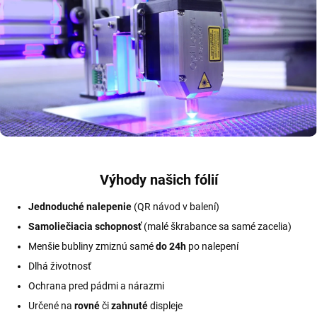
Výhody našich fólií
Jednoduché nalepenie
(QR návod v balení)
Samoliečiacia schopnosť
(malé škrabance sa samé zacelia)
Menšie bubliny zmiznú samé
do 24h
po nalepení
Dlhá životnosť
Ochrana pred pádmi a nárazmi
Určené na
rovné
či
zahnuté
displeje