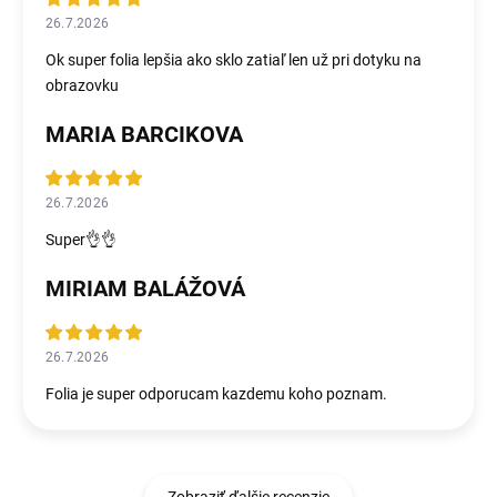
26.7.2026
Ok super folia lepšia ako sklo zatiaľ len už pri dotyku na
obrazovku
MARIA BARCIKOVA
26.7.2026
Super👌👌
MIRIAM BALÁŽOVÁ
26.7.2026
Folia je super odporucam kazdemu koho poznam.
Zobraziť ďalšie recenzie