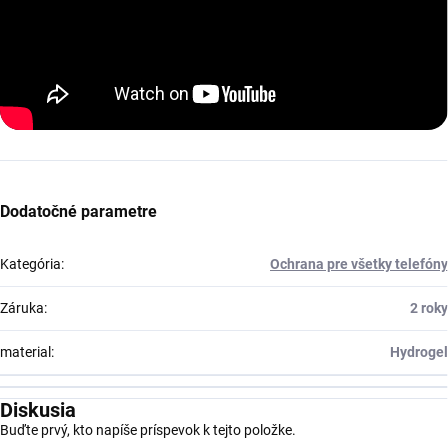
Dodatočné parametre
Kategória
:
Ochrana pre všetky telefóny
Záruka
:
2 roky
material
:
Hydrogel
Diskusia
Buďte prvý, kto napíše príspevok k tejto položke.