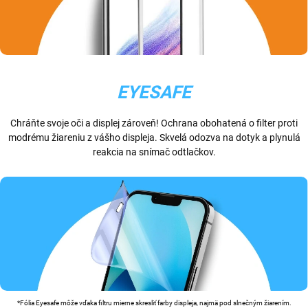
EYESAFE
Chráňte svoje oči a displej zároveň! Ochrana obohatená o filter proti
modrému žiareniu z vášho displeja. Skvelá odozva na dotyk a plynulá
reakcia na snímač odtlačkov.
*Fólia Eyesafe môže vďaka filtru mierne skresliť farby displeja, najmä pod slnečným žiarením.