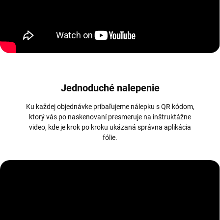
Jednoduché nalepenie
Ku každej objednávke pribaľujeme nálepku s QR kódom,
ktorý vás po naskenovaní presmeruje na inštruktážne
video, kde je krok po kroku ukázaná správna aplikácia
fólie.