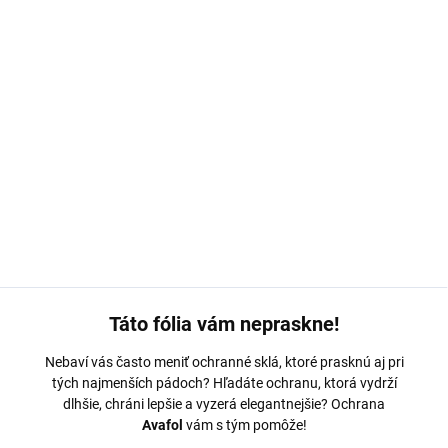
MOŽNOSTI DORUČENIA
−
+
Pridať do košíka
Ochranná fólia Avafol pre
UMIDIGI Bison Pro.
Výroba na mieru,
jednoduché nalepenie, odoslanie do 24h.
DETAILNÉ INFORMÁCIE
OPÝTAŤ SA
Táto fólia vám nepraskne!
Nebaví vás často meniť ochranné sklá, ktoré prasknú aj pri
tých najmenších pádoch? Hľadáte ochranu, ktorá vydrží
dlhšie, chráni lepšie a vyzerá elegantnejšie? Ochrana
Avafol
vám s tým pomôže!