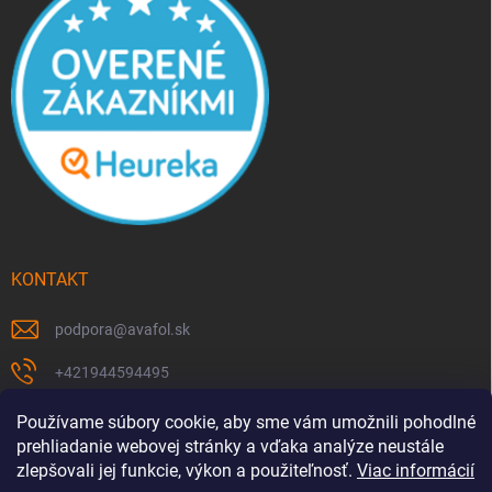
KONTAKT
podpora
@
avafol.sk
+421944594495
https://www.facebook.com/p/avafolsk-100091961793102/
Používame súbory cookie, aby sme vám umožnili pohodlné
prehliadanie webovej stránky a vďaka analýze neustále
avafol.sk/
zlepšovali jej funkcie, výkon a použiteľnosť.
Viac informácií