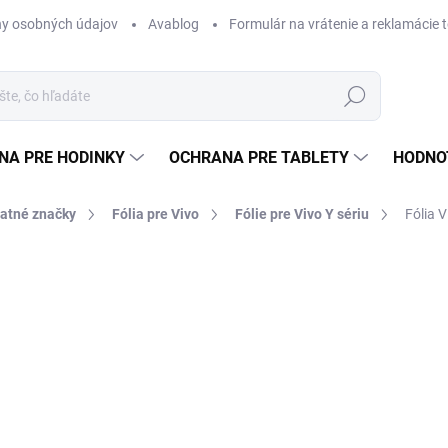
y osobných údajov
Avablog
Formulár na vrátenie a reklamácie 
Hľadať
NA PRE HODINKY
OCHRANA PRE TABLETY
HODNO
tatné značky
Fólia pre Vivo
Fólie pre Vivo Y sériu
Fólia V
nia
od €12,49
od
€
Jednotková
ZVOĽTE VARIANT
cena:
TYP
MÔŽEME DORUČIŤ DO:
ZVOĽT