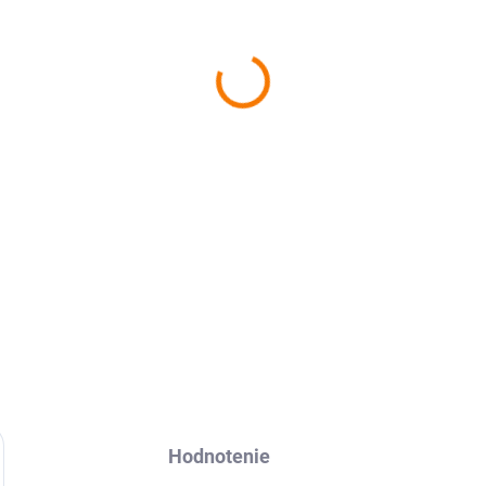
−
+
Vivo Y28s Ochranná fólia Av
DETAILNÉ INFORMÁCIE
Hodnotenie