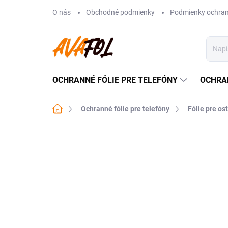
Prejsť
O nás
Obchodné podmienky
Podmienky ochran
na
obsah
OCHRANNÉ FÓLIE PRE TELEFÓNY
OCHRA
Domov
Ochranné fólie pre telefóny
Fólie pre os
Neohodnotené
Podrobnosti hodnote