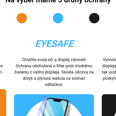
EYESAFE
Chráňte svoje oči a displej zároveň!
Vyhnit
re
Ochrana obohatená o filter proti modrému
displej
ón
žiareniu z vášho displeja. Skvelá odozva na
tak uvid
dotyk a plynulá reakcia na snímač
poskyt
odtlačkov.