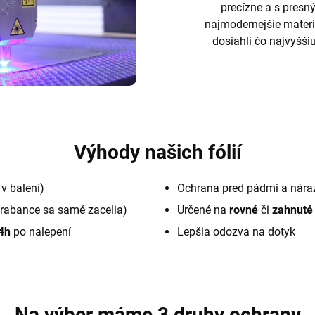
precízne a s pres
najmodernejšie materi
dosiahli čo najvyššiu
Výhody našich fólií
v balení)
Ochrana pred pádmi a nára
rabance sa samé zacelia)
Určené na
rovné
či
zahnuté
4h
po nalepení
Lepšia odozva na dotyk
Na výber máme 3 druhy ochrany