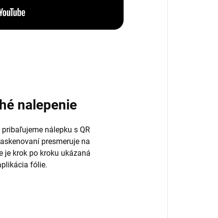
hé nalepenie
 pribaľujeme nálepku s QR
naskenovaní presmeruje na
de je krok po kroku ukázaná
plikácia fólie.