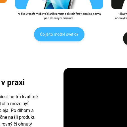
*Fólia Eyesafe môže vďaka filtru mierne skresliť farby displeja, najmä
Fólia P
pod slnečným žiarením.
odomykan
Čo je to modré svetlo?
v praxi
esť na trh kvalitné
 fólia môže byť
leja. Po dlhom a
ne našli produkt,
i rovný či ohnutý