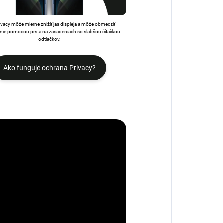
rivacy môže mierne znižíť jas displeja a môže obmedziť
ie pomocou prsta na zariadeniach so slabšou čítačkou
odtlačkov.
Ako funguje ochrana Privacy?