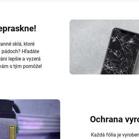
nepraskne!
anné sklá, ktoré
h pádoch? Hľadáte
ráni lepšie a vyzerá
ám s tým pomôže!
Ochrana vyr
Každá fólia je vyrobe