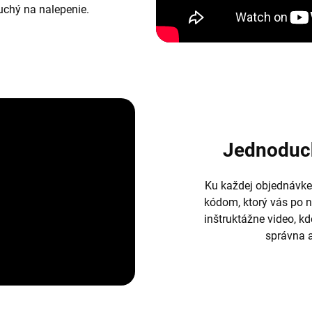
duchý na nalepenie.
Jednoduc
Ku každej objednávke
kódom, ktorý vás po 
inštruktážne video, k
správna a