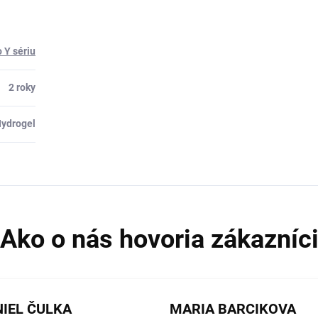
o Y sériu
2 roky
ydrogel
IEL ČULKA
MARIA BARCIKOVA