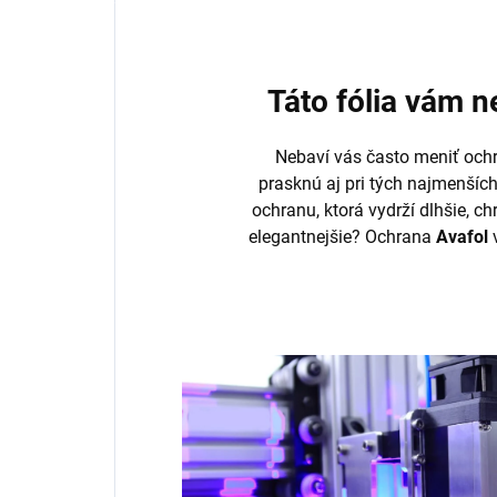
Táto fólia vám 
Nebaví vás často meniť ochr
prasknú aj pri tých najmenšíc
ochranu, ktorá vydrží dlhšie, ch
elegantnejšie? Ochrana
Avafol
v