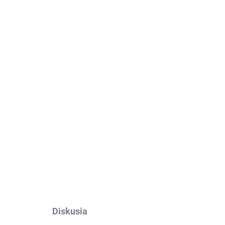
Pridať do košíka
afol
OPÝTAŤ SA
Diskusia