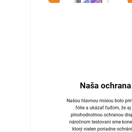
Naša ochrana 
Našou hlavnou misiou bolo prini
fólie a ukázať ľuďom, že aj
plnohodnotnou ochranou disp
náročnom testovaní sme koneč
ktorý nielen poriadne ochrán