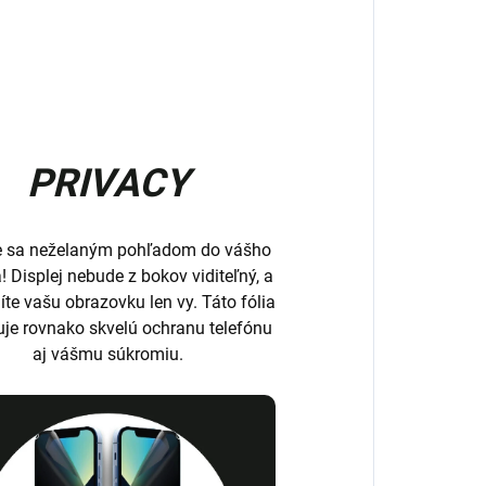
PRIVACY
e sa neželaným pohľadom do vášho
a! Displej nebude z bokov viditeľný, a
íte vašu obrazovku len vy. Táto fólia
uje rovnako skvelú ochranu telefónu
aj vášmu súkromiu.