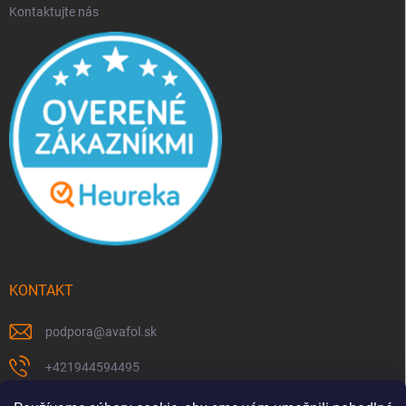
Kontaktujte nás
KONTAKT
podpora
@
avafol.sk
+421944594495
https://www.facebook.com/p/avafolsk-100091961793102/