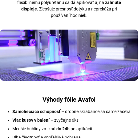
flexibilnému polyuretánu sa dá aplikovať aj na
zahnuté
displeje
. Zlepšuje presnosť dotyku a neprekáža pri
používaní hodiniek.
Výhody fólie Avafol
Samoliečiaca schopnosť
– drobné škrabance sa samé zacelia
Viac kusov v balení
– zvyčajne 6ks
Menšie bubliny zmiznú
do 24h
po aplikácii
Dlhá životnosť a spoľahlivá ochrana