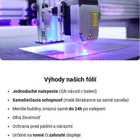
Výhody našich fólií
Jednoduché nalepenie
(QR návod v balení)
Samoliečiacia schopnosť
(malé škrabance sa samé zacelia)
Menšie bubliny zmiznú samé
do 24h
po nalepení
Dlhá životnosť
Ochrana pred pádmi a nárazmi
Určené na
rovné
či
zahnuté
displeje