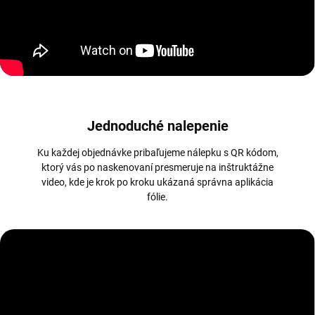
Jednoduché nalepenie
Ku každej objednávke pribaľujeme nálepku s QR kódom,
ktorý vás po naskenovaní presmeruje na inštruktážne
video, kde je krok po kroku ukázaná správna aplikácia
fólie.