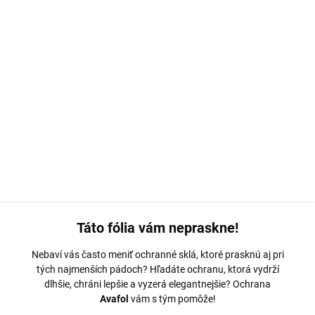
MOŽNOSTI DORUČENIA
−
+
Pridať do košíka
Ochranná fólia Avafol je navrhnutá na mieru pre
Redmi 10 (2022)
.
Odolná s jednoduchým nalepením – odoslaná do 24 hodín.
DETAILNÉ INFORMÁCIE
OPÝTAŤ SA
Táto fólia vám nepraskne!
Nebaví vás často meniť ochranné sklá, ktoré prasknú aj pri
tých najmenších pádoch? Hľadáte ochranu, ktorá vydrží
dlhšie, chráni lepšie a vyzerá elegantnejšie? Ochrana
Avafol
vám s tým pomôže!