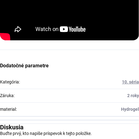
Dodatočné parametre
Kategória
:
10. séria
Záruka
:
2 roky
material
:
Hydrogel
Diskusia
Buďte prvý, kto napíše príspevok k tejto položke.