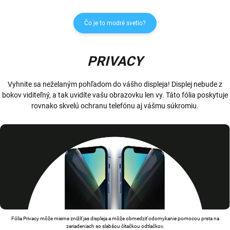
Čo je to modré svetlo?
PRIVACY
Vyhnite sa neželaným pohľadom do vášho displeja! Displej nebude z
bokov viditeľný, a tak uvidíte vašu obrazovku len vy. Táto fólia poskytuje
rovnako skvelú ochranu telefónu aj vášmu súkromiu.
Fólia Privacy môže mierne znižíť jas displeja a môže obmedziť odomykanie pomocou prsta na
zariadeniach so slabšou čítačkou odtlačkov.