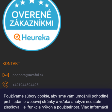
KONTAKT
podpora
@
avafol.sk
+421944594495
https://www.facebook.com/p/avafolsk-100091961793102/
Používame súbory cookie, aby sme vám umožnili pohodlné
prehliadanie webovej stránky a vďaka analýze neustále
avafol.sk/
zlepšovali jej funkcie, výkon a použiteľnosť.
Viac informácií