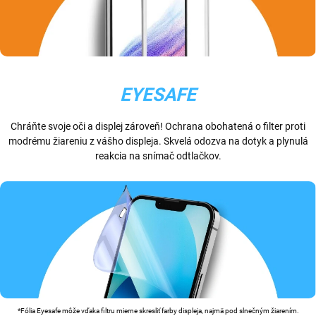
EYESAFE
Chráňte svoje oči a displej zároveň! Ochrana obohatená o filter proti
modrému žiareniu z vášho displeja. Skvelá odozva na dotyk a plynulá
reakcia na snímač odtlačkov.
*Fólia Eyesafe môže vďaka filtru mierne skresliť farby displeja, najmä pod slnečným žiarením.