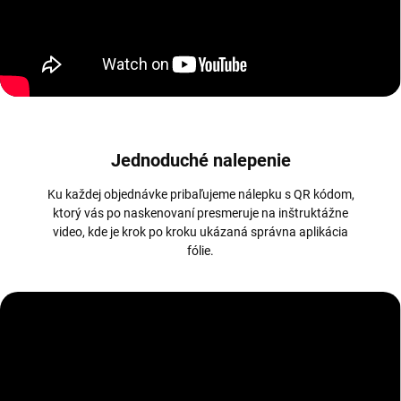
Jednoduché nalepenie
Ku každej objednávke pribaľujeme nálepku s QR kódom,
ktorý vás po naskenovaní presmeruje na inštruktážne
video, kde je krok po kroku ukázaná správna aplikácia
fólie.