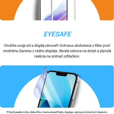
EYESAFE
Chráňte svoje oči a displej zároveň! Ochrana obohatená o filter proti
modrému žiareniu z vášho displeja. Skvelá odozva na dotyk a plynulá
reakcia na snímač odtlačkov.
*Fólia Eyesafe môže vďaka filtru mierne skresliť farby displeja, najmä pod slnečným žiarením.