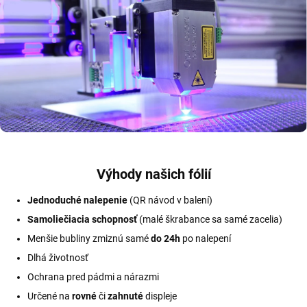
Výhody našich fólií
Jednoduché nalepenie
(QR návod v balení)
Samoliečiacia schopnosť
(malé škrabance sa samé zacelia)
Menšie bubliny zmiznú samé
do 24h
po nalepení
Dlhá životnosť
Ochrana pred pádmi a nárazmi
Určené na
rovné
či
zahnuté
displeje