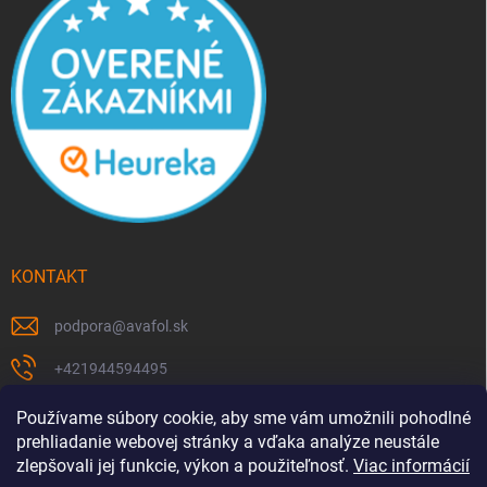
KONTAKT
podpora
@
avafol.sk
+421944594495
https://www.facebook.com/p/avafolsk-100091961793102/
Používame súbory cookie, aby sme vám umožnili pohodlné
prehliadanie webovej stránky a vďaka analýze neustále
avafol.sk/
zlepšovali jej funkcie, výkon a použiteľnosť.
Viac informácií