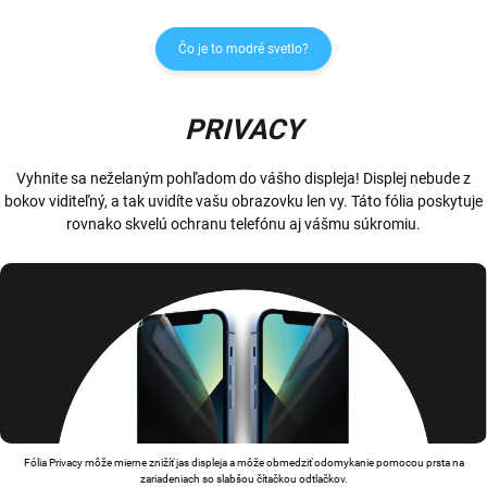
Čo je to modré svetlo?
PRIVACY
Vyhnite sa neželaným pohľadom do vášho displeja! Displej nebude z
bokov viditeľný, a tak uvidíte vašu obrazovku len vy. Táto fólia poskytuje
rovnako skvelú ochranu telefónu aj vášmu súkromiu.
Fólia Privacy môže mierne znižíť jas displeja a môže obmedziť odomykanie pomocou prsta na
zariadeniach so slabšou čítačkou odtlačkov.