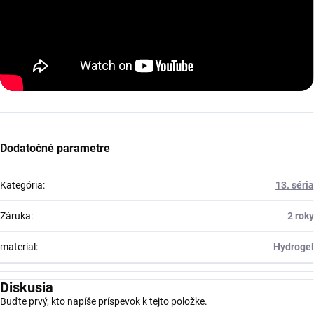
Dodatočné parametre
Kategória
:
13. séria
Záruka
:
2 roky
material
:
Hydrogel
Diskusia
Buďte prvý, kto napíše príspevok k tejto položke.