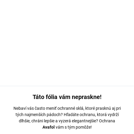
MOŽNOSTI DORUČENIA
−
+
Pridať do košíka
Ochranná fólia Avafol je navrhnutá na mieru pre
Redmi Note 13
4G
. Odolná s jednoduchým nalepením – odoslaná do 24 hodín.
DETAILNÉ INFORMÁCIE
OPÝTAŤ SA
Táto fólia vám nepraskne!
Nebaví vás často meniť ochranné sklá, ktoré prasknú aj pri
tých najmenších pádoch? Hľadáte ochranu, ktorá vydrží
dlhšie, chráni lepšie a vyzerá elegantnejšie? Ochrana
Avafol
vám s tým pomôže!