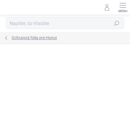
Prejsť
na
obsah
Hľadať
Ochranná fólia pre Honor
Podrobnosti hodnotenia
1 hodnotenie