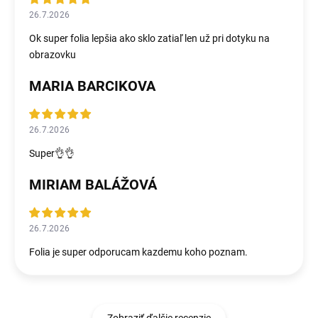
26.7.2026
Ok super folia lepšia ako sklo zatiaľ len už pri dotyku na
obrazovku
MARIA BARCIKOVA
26.7.2026
Super👌👌
MIRIAM BALÁŽOVÁ
26.7.2026
Folia je super odporucam kazdemu koho poznam.
Zobraziť ďalšie recenzie