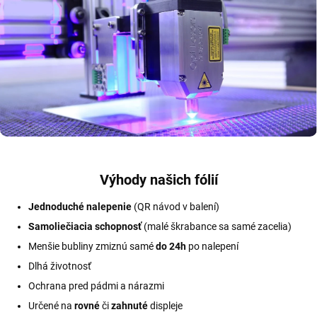
Výhody našich fólií
Jednoduché nalepenie
(QR návod v balení)
Samoliečiacia schopnosť
(malé škrabance sa samé zacelia)
Menšie bubliny zmiznú samé
do 24h
po nalepení
Dlhá životnosť
Ochrana pred pádmi a nárazmi
Určené na
rovné
či
zahnuté
displeje