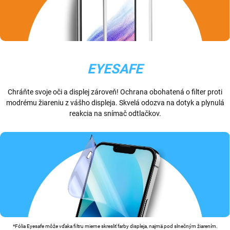
EYESAFE
Chráňte svoje oči a displej zároveň! Ochrana obohatená o filter proti
modrému žiareniu z vášho displeja. Skvelá odozva na dotyk a plynulá
reakcia na snímač odtlačkov.
*Fólia Eyesafe môže vďaka filtru mierne skresliť farby displeja, najmä pod slnečným žiarením.