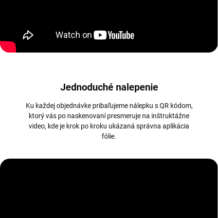
Jednoduché nalepenie
Ku každej objednávke pribaľujeme nálepku s QR kódom,
ktorý vás po naskenovaní presmeruje na inštruktážne
video, kde je krok po kroku ukázaná správna aplikácia
fólie.