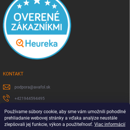
KONTAKT
podpora
@
avafol.sk
+421944594495
https://www.facebook.com/p/avafolsk-100091961793102/
Používame súbory cookie, aby sme vám umožnili pohodlné
prehliadanie webovej stránky a vďaka analýze neustále
avafol.sk/
zlepšovali jej funkcie, výkon a použiteľnosť.
Viac informácií