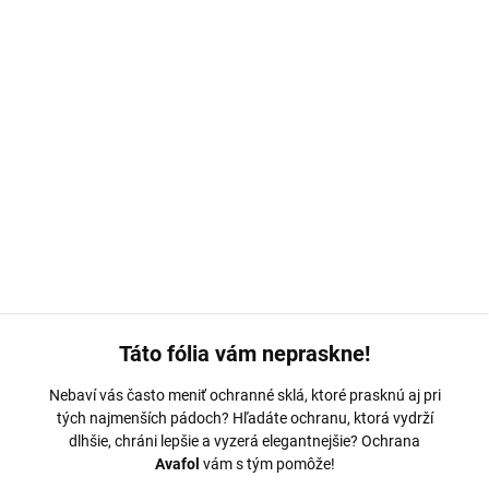
MOŽNOSTI DORUČENIA
−
+
Pridať do košíka
Ochranná fólia Avafol pre
Honor Play 9A.
Výroba na mieru,
jednoduché nalepenie, odoslanie do 24h.
DETAILNÉ INFORMÁCIE
OPÝTAŤ SA
Táto fólia vám nepraskne!
Nebaví vás často meniť ochranné sklá, ktoré prasknú aj pri
tých najmenších pádoch? Hľadáte ochranu, ktorá vydrží
dlhšie, chráni lepšie a vyzerá elegantnejšie? Ochrana
Avafol
vám s tým pomôže!