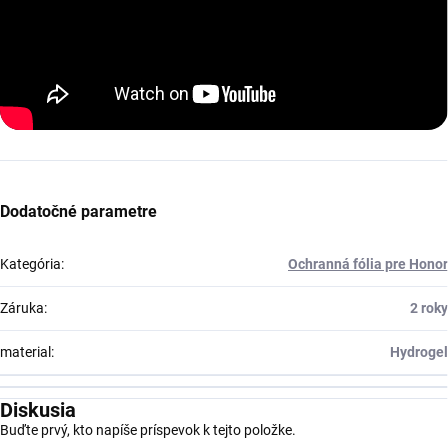
Dodatočné parametre
Kategória
:
Ochranná fólia pre Honor
Záruka
:
2 roky
material
:
Hydrogel
Diskusia
Buďte prvý, kto napíše príspevok k tejto položke.