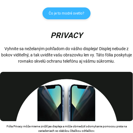
Čo je to modré svetlo?
PRIVACY
Vyhnite sa neželaným pohľadom do vášho displeja! Displej nebude z
bokov viditeľný, a tak uvidíte vašu obrazovku len vy. Táto fólia poskytuje
rovnako skvelú ochranu telefónu aj vášmu súkromiu.
Fólia Privacy môže mierne znižíť jas displeja a môže obmedziť odomykanie pomocou prsta na
zariadeniach so slabšou čítačkou odtlačkov.