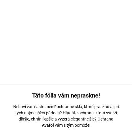
MOŽNOSTI DORUČENIA
−
+
Pridať do košíka
Ochranná fólia Avafol pre Motorola G22. Výroba na mieru,
jednoduché nalepenie, odoslanie do 24h.
DETAILNÉ INFORMÁCIE
OPÝTAŤ SA
Táto fólia vám nepraskne!
Nebaví vás často meniť ochranné sklá, ktoré prasknú aj pri
tých najmenších pádoch? Hľadáte ochranu, ktorá vydrží
dlhšie, chráni lepšie a vyzerá elegantnejšie? Ochrana
Avafol
vám s tým pomôže!