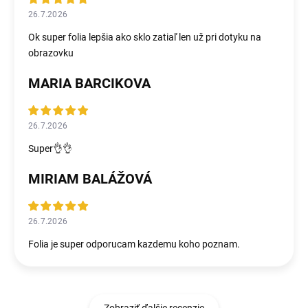
26.7.2026
Ok super folia lepšia ako sklo zatiaľ len už pri dotyku na
obrazovku
MARIA BARCIKOVA
26.7.2026
Super👌👌
MIRIAM BALÁŽOVÁ
26.7.2026
Folia je super odporucam kazdemu koho poznam.
Zobraziť ďalšie recenzie