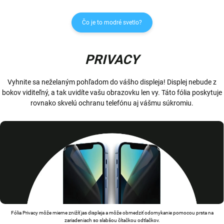
Čo je to modré svetlo?
PRIVACY
Vyhnite sa neželaným pohľadom do vášho displeja! Displej nebude z
bokov viditeľný, a tak uvidíte vašu obrazovku len vy. Táto fólia poskytuje
rovnako skvelú ochranu telefónu aj vášmu súkromiu.
Fólia Privacy môže mierne znižíť jas displeja a môže obmedziť odomykanie pomocou prsta na
zariadeniach so slabšou čítačkou odtlačkov.