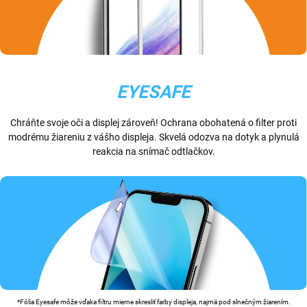
EYESAFE
Chráňte svoje oči a displej zároveň! Ochrana obohatená o filter proti
modrému žiareniu z vášho displeja. Skvelá odozva na dotyk a plynulá
reakcia na snímač odtlačkov.
*Fólia Eyesafe môže vďaka filtru mierne skresliť farby displeja, najmä pod slnečným žiarením.