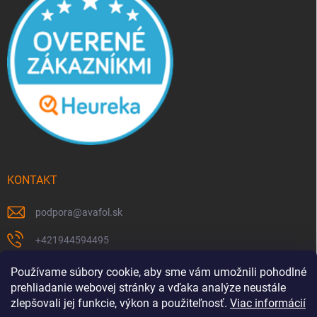
KONTAKT
podpora
@
avafol.sk
+421944594495
https://www.facebook.com/p/avafolsk-100091961793102/
Používame súbory cookie, aby sme vám umožnili pohodlné
prehliadanie webovej stránky a vďaka analýze neustále
avafol.sk/
zlepšovali jej funkcie, výkon a použiteľnosť.
Viac informácií