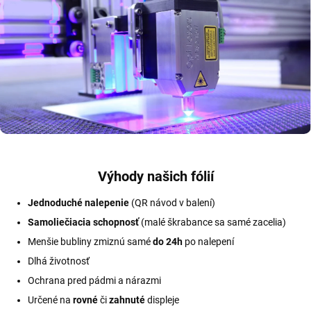
Výhody našich fólií
Jednoduché nalepenie
(QR návod v balení)
Samoliečiacia schopnosť
(malé škrabance sa samé zacelia)
Menšie bubliny zmiznú samé
do 24h
po nalepení
Dlhá životnosť
Ochrana pred pádmi a nárazmi
Určené na
rovné
či
zahnuté
displeje