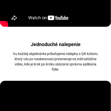
Jednoduché nalepenie
Ku každej objednávke pribaľujeme nálepku s QR kódom,
ktorý vás po naskenovaní presmeruje na inštruktážne
video, kde je krok po kroku ukázaná správna aplikácia
fólie.