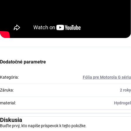
Dodatočné parametre
Kategória
:
Fólia pre Motorola G sériu
Záruka
:
2 roky
material
:
Hydrogel
Diskusia
Buďte prvý, kto napíše príspevok k tejto položke.