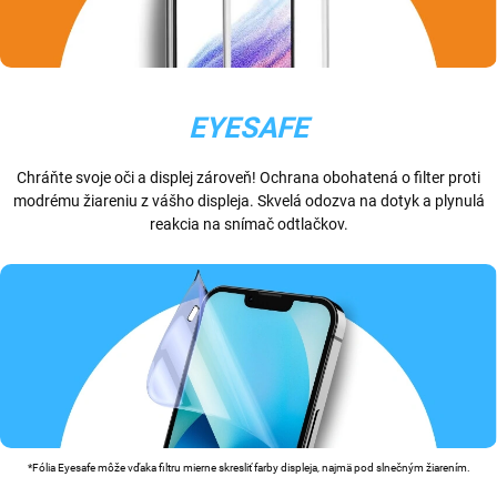
EYESAFE
Chráňte svoje oči a displej zároveň! Ochrana obohatená o filter proti
modrému žiareniu z vášho displeja. Skvelá odozva na dotyk a plynulá
reakcia na snímač odtlačkov.
*Fólia Eyesafe môže vďaka filtru mierne skresliť farby displeja, najmä pod slnečným žiarením.