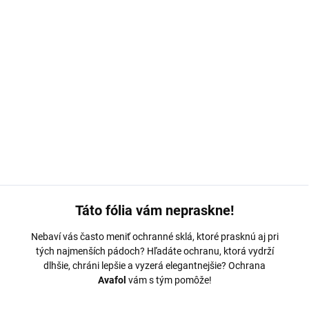
MOŽNOSTI DORUČENIA
−
+
Pridať do košíka
Ochranná fólia Avafol pre Motorola Razr 40. Výroba na mieru,
jednoduché nalepenie, odoslanie do 24h.
DETAILNÉ INFORMÁCIE
OPÝTAŤ SA
Táto fólia vám nepraskne!
Nebaví vás často meniť ochranné sklá, ktoré prasknú aj pri
tých najmenších pádoch? Hľadáte ochranu, ktorá vydrží
dlhšie, chráni lepšie a vyzerá elegantnejšie? Ochrana
Avafol
vám s tým pomôže!