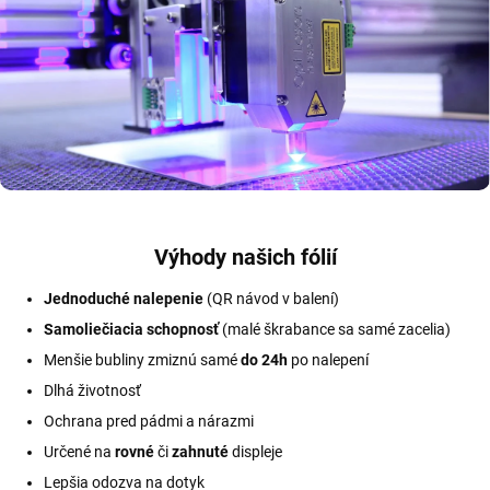
Výhody našich fólií
Jednoduché nalepenie
(QR návod v balení)
Samoliečiacia schopnosť
(malé škrabance sa samé zacelia)
Menšie bubliny zmiznú samé
do 24h
po nalepení
Dlhá životnosť
Ochrana pred pádmi a nárazmi
Určené na
rovné
či
zahnuté
displeje
Lepšia odozva na dotyk