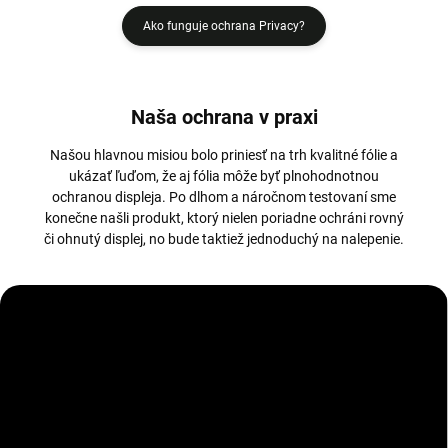
Ako funguje ochrana Privacy?
Naša ochrana v praxi
Našou hlavnou misiou bolo priniesť na trh kvalitné fólie a
ukázať ľuďom, že aj fólia môže byť plnohodnotnou
ochranou displeja. Po dlhom a náročnom testovaní sme
konečne našli produkt, ktorý nielen poriadne ochráni rovný
či ohnutý displej, no bude taktiež jednoduchý na nalepenie.