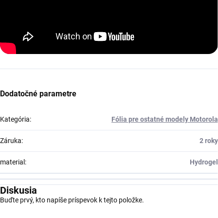
Dodatočné parametre
Kategória
:
Fólia pre ostatné modely Motorola
Záruka
:
2 roky
material
:
Hydrogel
Diskusia
Buďte prvý, kto napíše príspevok k tejto položke.