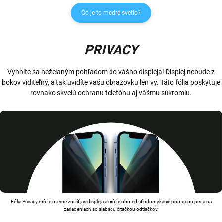
Čo je to modré svetlo?
PRIVACY
Vyhnite sa neželaným pohľadom do vášho displeja! Displej nebude z
bokov viditeľný, a tak uvidíte vašu obrazovku len vy. Táto fólia poskytuje
rovnako skvelú ochranu telefónu aj vášmu súkromiu.
Fólia Privacy môže mierne znižíť jas displeja a môže obmedziť odomykanie pomocou prsta na
zariadeniach so slabšou čítačkou odtlačkov.