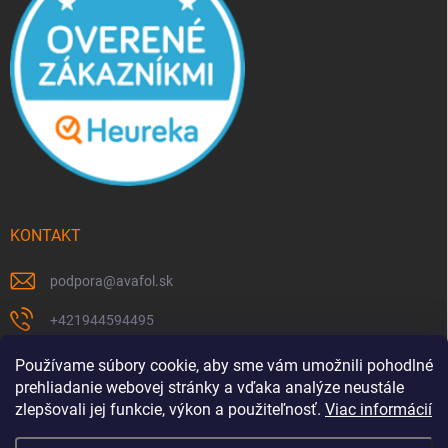
KONTAKT
podpora
@
avafol.sk
+421944594495
https://www.facebook.com/p/avafolsk-100091961793102/
Používame súbory cookie, aby sme vám umožnili pohodlné
prehliadanie webovej stránky a vďaka analýze neustále
avafol.sk/
zlepšovali jej funkcie, výkon a použiteľnosť.
Viac informácií