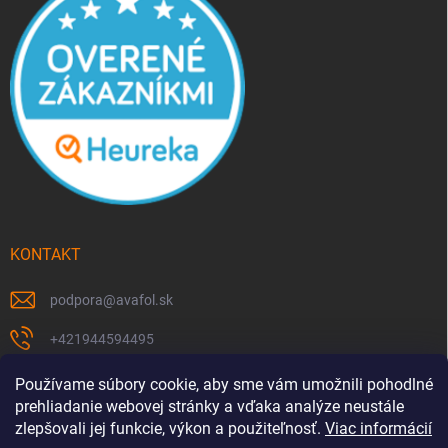
KONTAKT
podpora
@
avafol.sk
+421944594495
https://www.facebook.com/p/avafolsk-100091961793102/
Používame súbory cookie, aby sme vám umožnili pohodlné
prehliadanie webovej stránky a vďaka analýze neustále
avafol.sk/
zlepšovali jej funkcie, výkon a použiteľnosť.
Viac informácií