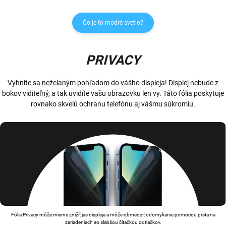
Čo je to modré svetlo?
PRIVACY
Vyhnite sa neželaným pohľadom do vášho displeja! Displej nebude z
bokov viditeľný, a tak uvidíte vašu obrazovku len vy. Táto fólia poskytuje
rovnako skvelú ochranu telefónu aj vášmu súkromiu.
Fólia Privacy môže mierne znižíť jas displeja a môže obmedziť odomykanie pomocou prsta na
zariadeniach so slabšou čítačkou odtlačkov.