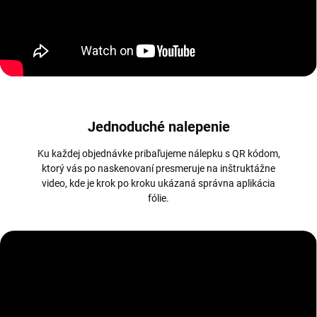
Jednoduché nalepenie
Ku každej objednávke pribaľujeme nálepku s QR kódom,
ktorý vás po naskenovaní presmeruje na inštruktážne
video, kde je krok po kroku ukázaná správna aplikácia
fólie.