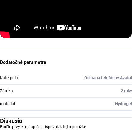
Dodatočné parametre
Kategória
:
Ochrana telefónov Avafol
Záruka
:
2 roky
material
:
Hydrogel
Diskusia
Buďte prvý, kto napíše príspevok k tejto položke.