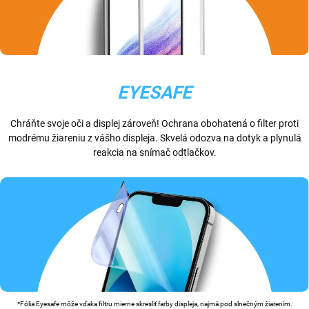
EYESAFE
Chráňte svoje oči a displej zároveň! Ochrana obohatená o filter proti
modrému žiareniu z vášho displeja. Skvelá odozva na dotyk a plynulá
reakcia na snímač odtlačkov.
*Fólia Eyesafe môže vďaka filtru mierne skresliť farby displeja, najmä pod slnečným žiarením.