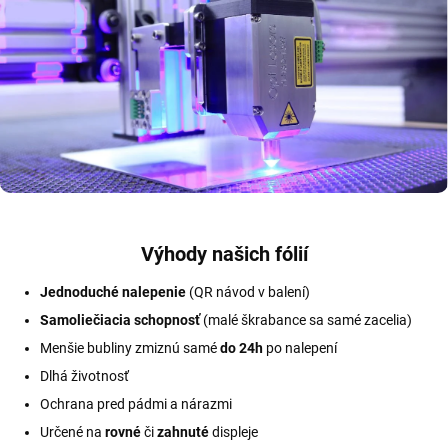
Výhody našich fólií
Jednoduché nalepenie
(QR návod v balení)
Samoliečiacia schopnosť
(malé škrabance sa samé zacelia)
Menšie bubliny zmiznú samé
do 24h
po nalepení
Dlhá životnosť
Ochrana pred pádmi a nárazmi
Určené na
rovné
či
zahnuté
displeje