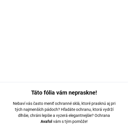
MOŽNOSTI DORUČENIA
−
+
Pridať do košíka
Ochranná fólia Avafol pre
Poco M4 Pro.
Výroba na mieru,
jednoduché nalepenie, odoslanie do 24h.
DETAILNÉ INFORMÁCIE
OPÝTAŤ SA
Táto fólia vám nepraskne!
Nebaví vás často meniť ochranné sklá, ktoré prasknú aj pri
tých najmenších pádoch? Hľadáte ochranu, ktorá vydrží
dlhšie, chráni lepšie a vyzerá elegantnejšie? Ochrana
Avafol
vám s tým pomôže!