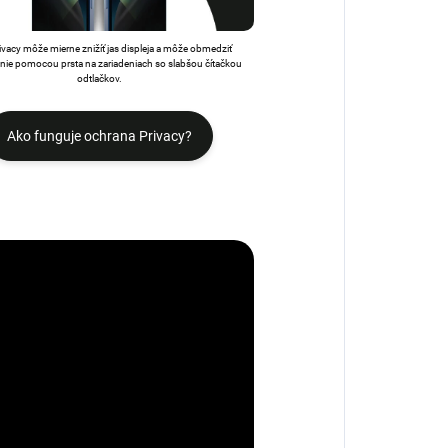
rivacy môže mierne znižíť jas displeja a môže obmedziť
ie pomocou prsta na zariadeniach so slabšou čítačkou
odtlačkov.
Ako funguje ochrana Privacy?