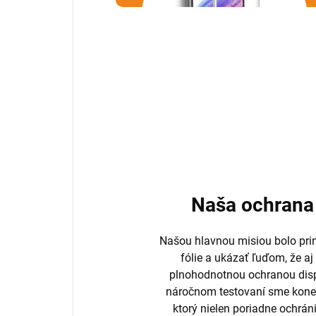
Naša ochrana 
Našou hlavnou misiou bolo prini
fólie a ukázať ľuďom, že aj
plnohodnotnou ochranou disp
náročnom testovaní sme koneč
ktorý nielen poriadne ochrán