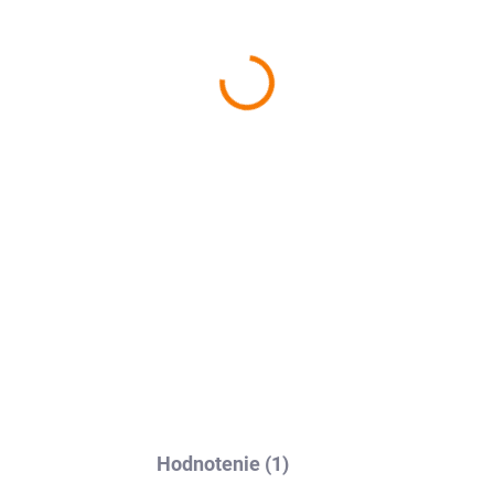
−
+
Ochranná fólia Avafol pre
Po
nalepenie, odoslanie do 24h.
DETAILNÉ INFORMÁCIE
Hodnotenie (1)