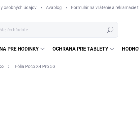
y osobných údajov
Avablog
Formulár na vrátenie a reklamácie 
Hľadať
NA PRE HODINKY
OCHRANA PRE TABLETY
HODNO
co
Fólia Poco X4 Pro 5G
a
od €12,49
od
€
Jednotková
ZVOĽTE VARIANT
cena:
TYP
MÔŽEME DORUČIŤ DO:
ZVOĽT