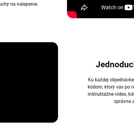
duchý na nalepenie.
Jednoduc
Ku každej objednávke
kódom, ktorý vás po 
inštruktážne video, k
správna a