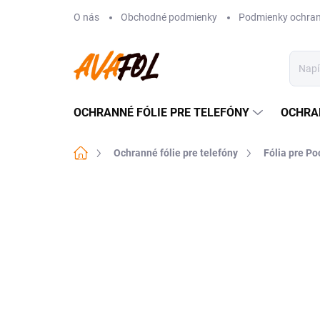
Prejsť
O nás
Obchodné podmienky
Podmienky ochran
na
obsah
OCHRANNÉ FÓLIE PRE TELEFÓNY
OCHRA
Domov
Ochranné fólie pre telefóny
Fólia pre Po
1 hodnotenie
Podrobnosti hodnoteni