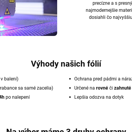
precízne a s pres
najmodernejšie materi
dosiahli čo najvyššiu
Výhody našich fólií
v balení)
Ochrana pred pádmi a nára
rabance sa samé zacelia)
Určené na
rovné
či
zahnuté
4h
po nalepení
Lepšia odozva na dotyk
Na výber máme 3 druhy ochrany