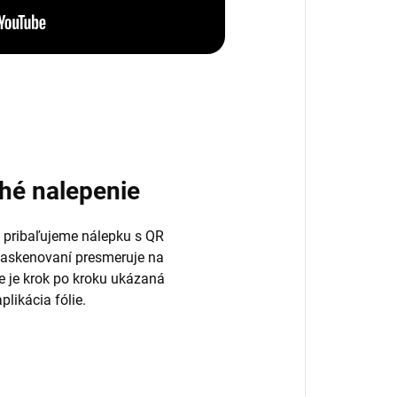
hé nalepenie
 pribaľujeme nálepku s QR
naskenovaní presmeruje na
de je krok po kroku ukázaná
plikácia fólie.