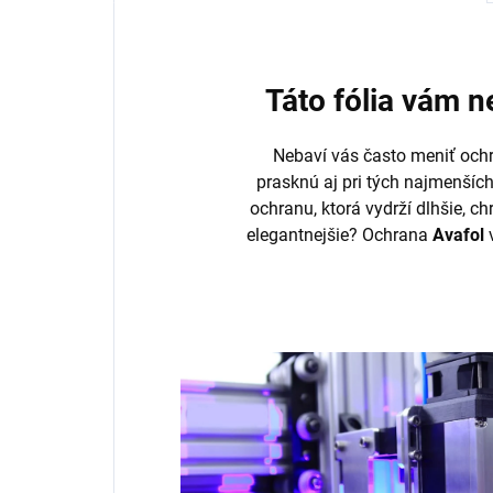
Táto fólia vám 
Nebaví vás často meniť ochr
prasknú aj pri tých najmenšíc
ochranu, ktorá vydrží dlhšie, ch
elegantnejšie? Ochrana
Avafol
v