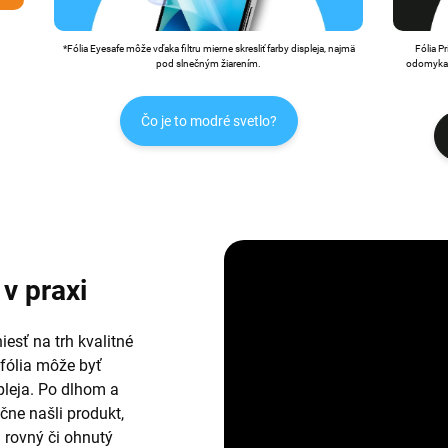
*Fólia Eyesafe môže vďaka filtru mierne skresliť farby displeja, najmä
Fólia P
pod slnečným žiarením.
odomykan
Čo je to modré svetlo?
v praxi
esť na trh kvalitné
 fólia môže byť
leja. Po dlhom a
ne našli produkt,
i rovný či ohnutý