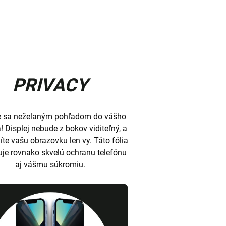
PRIVACY
e sa neželaným pohľadom do vášho
a! Displej nebude z bokov viditeľný, a
íte vašu obrazovku len vy. Táto fólia
uje rovnako skvelú ochranu telefónu
aj vášmu súkromiu.