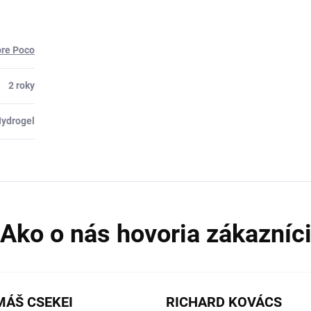
pre Poco
2 roky
ydrogel
ÁŠ CSEKEI
RICHARD KOVÁCS