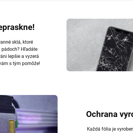
nepraskne!
anné sklá, ktoré
h pádoch? Hľadáte
ráni lepšie a vyzerá
ám s tým pomôže!
Ochrana vyr
Každá fólia je vyrobe