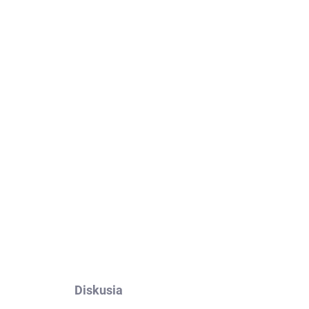
Pridať do košíka
co X4 Pro 5G.
Výroba na mieru, jednoduché
OPÝTAŤ SA
Diskusia