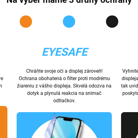
EYESAFE
Chráňte svoje oči a displej zároveň!
Vyhnit
re
Ochrana obohatená o filter proti modrému
displej
ón
žiareniu z vášho displeja. Skvelá odozva na
tak uvid
dotyk a plynulá reakcia na snímač
poskyt
odtlačkov.