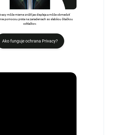
rivacy môže mierne znižíť jas displeja a môže obmedziť
ie pomocou prsta na zariadeniach so slabšou čítačkou
odtlačkov.
Ako funguje ochrana Privacy?