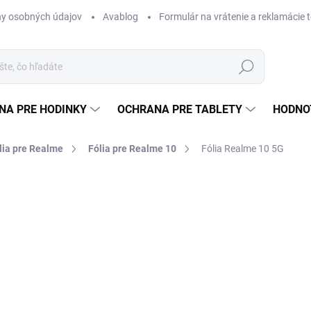
y osobných údajov
Avablog
Formulár na vrátenie a reklamácie 
Hľadať
NA PRE HODINKY
OCHRANA PRE TABLETY
HODNO
lia pre Realme
Fólia pre Realme 10
Fólia Realme 10 5G
a
od €12,49
od
€
Jednotková
ZVOĽTE VARIANT
cena:
TYP
MÔŽEME DORUČIŤ DO:
ZVOĽT