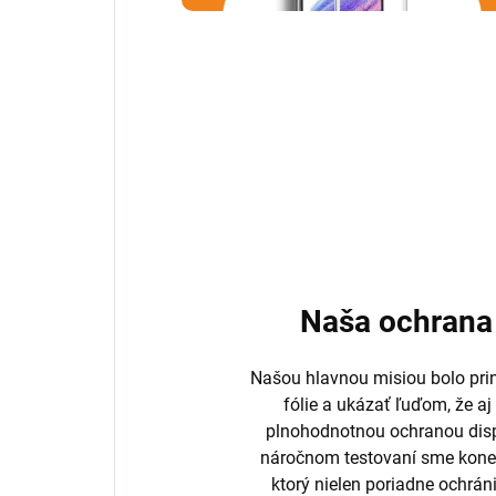
Naša ochrana 
Našou hlavnou misiou bolo prini
fólie a ukázať ľuďom, že aj
plnohodnotnou ochranou disp
náročnom testovaní sme koneč
ktorý nielen poriadne ochrán