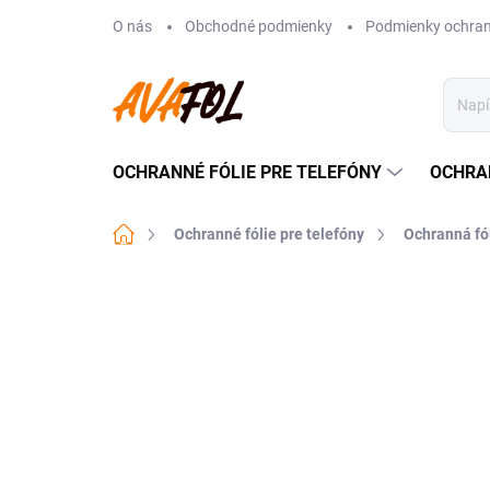
Prejsť
O nás
Obchodné podmienky
Podmienky ochran
na
obsah
OCHRANNÉ FÓLIE PRE TELEFÓNY
OCHRA
Domov
Ochranné fólie pre telefóny
Ochranná fó
1 hodnotenie
Podrobnosti hodnoteni