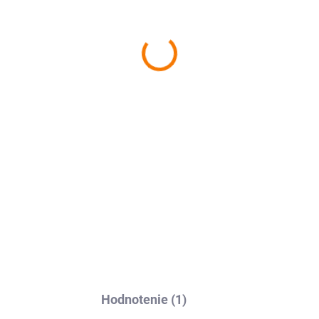
−
+
Ochranná fólia Avafol pre
Re
nalepenie, odoslanie do 24h.
DETAILNÉ INFORMÁCIE
Hodnotenie (1)