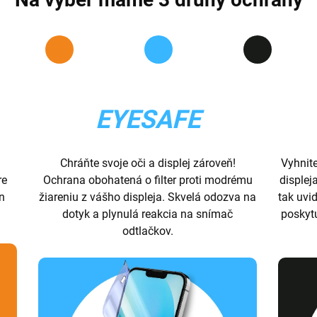
EYESAFE
Chráňte svoje oči a displej zároveň!
Vyhnit
re
Ochrana obohatená o filter proti modrému
displej
ón
žiareniu z vášho displeja. Skvelá odozva na
tak uvid
dotyk a plynulá reakcia na snímač
poskyt
odtlačkov.