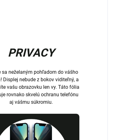
PRIVACY
e sa neželaným pohľadom do vášho
a! Displej nebude z bokov viditeľný, a
íte vašu obrazovku len vy. Táto fólia
uje rovnako skvelú ochranu telefónu
aj vášmu súkromiu.