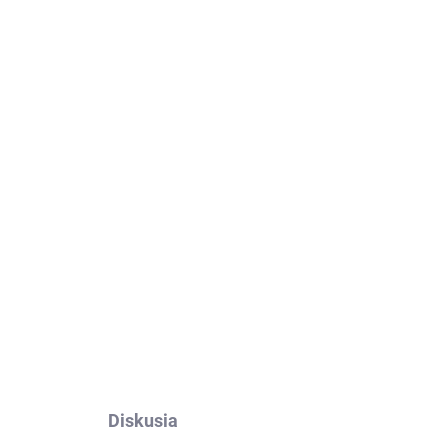
Pridať do košíka
alme 10 5G.
Výroba na mieru, jednoduché
OPÝTAŤ SA
Diskusia