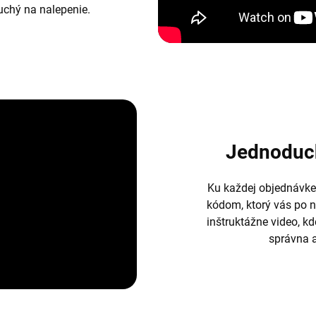
duchý na nalepenie.
Jednoduc
Ku každej objednávke
kódom, ktorý vás po 
inštruktážne video, k
správna a