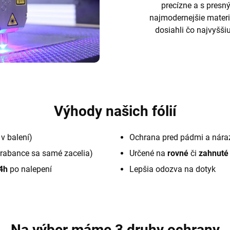
precízne a s pres
najmodernejšie materi
dosiahli čo najvyššiu
Výhody našich fólií
v balení)
Ochrana pred pádmi a nára
rabance sa samé zacelia)
Určené na
rovné
či
zahnuté
4h
po nalepení
Lepšia odozva na dotyk
Na výber máme 3 druhy ochrany