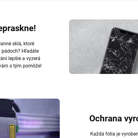
nepraskne!
anné sklá, ktoré
h pádoch? Hľadáte
ráni lepšie a vyzerá
ám s tým pomôže!
Ochrana vyr
Každá fólia je vyrobe