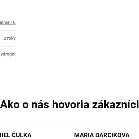
ealme 10
2 roky
ydrogel
IEL ČULKA
MARIA BARCIKOVA