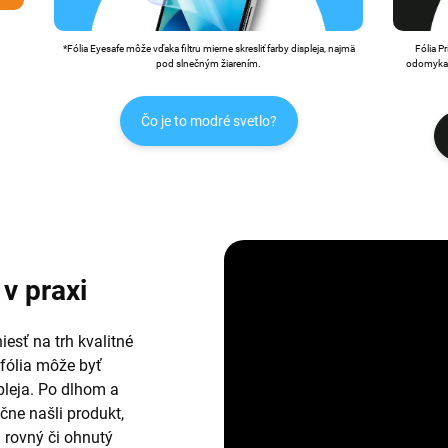
*Fólia Eyesafe môže vďaka filtru mierne skresliť farby displeja, najmä
Fólia P
pod slnečným žiarením.
odomykan
Čo je to modré svetlo?
v praxi
esť na trh kvalitné
 fólia môže byť
leja. Po dlhom a
ne našli produkt,
i rovný či ohnutý