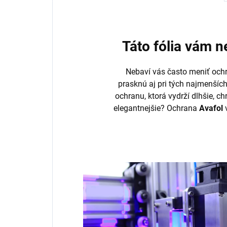
Táto fólia vám 
Nebaví vás často meniť ochr
prasknú aj pri tých najmenšíc
ochranu, ktorá vydrží dlhšie, ch
elegantnejšie? Ochrana
Avafol
v