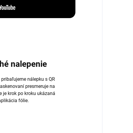
hé nalepenie
 pribaľujeme nálepku s QR
naskenovaní presmeruje na
de je krok po kroku ukázaná
plikácia fólie.